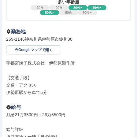
多い年齢層
10
20
30
40
代
代
代
代
50
60
70
代
代
代〜
勤務地
259-1146神奈川県伊勢原市鈴川30
Googleマップで開く
宇都宮螺子株式会社　伊勢原製作所

【交通手段】

交通・アクセス

伊勢原駅から車で5分
給与
月給21万3500円～26万5500円

給与詳細

※基本給・一律手当の総額
