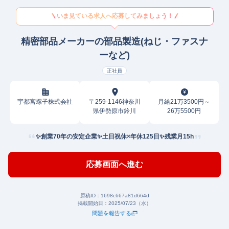
いま見ている求人へ応募してみましょう！
精密部品メーカーの部品製造(ねじ・ファスナ
ーなど)
正社員
宇都宮螺子株式会社
〒259-1146神奈川
月給21万3500円～
県伊勢原市鈴川
26万5500円
✨創業70年の安定企業✨土日祝休×年休125日✨残業月15h
応募画面へ進む
原稿ID：
1698c667a81d664d
掲載開始日：
2025/07/23（水）
問題を報告する