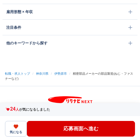
雇用形態 × 年収
注目条件
他のキーワードから探す
転職・求人トップ
/
神奈川県
/
伊勢原市
/
精密部品メーカーの部品製造(ねじ・ファス
ナーなど)
24
サイトトップへ
人
が気になるしました
中途採用をご検討の企業様
利用規約・プライバシーポリシー
サイトマップ
ヘルプ・お問い合わせ
応募画面へ進む
（C）Indeed Inc.
気になる