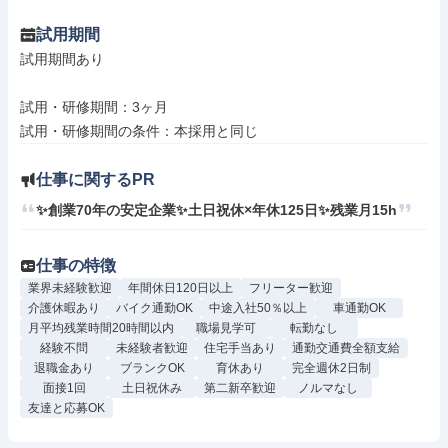
試用期間
試用期間あり

試用・研修期間：3ヶ月

仕事に関するPR
✨創業70年の安定企業✨土日祝休×年休125日✨残業月15h
仕事の特徴
業界未経験歓迎
年間休日120日以上
フリーター歓迎
介護休暇あり
バイク通勤OK
中途入社50％以上
車通勤OK
月平均残業時間20時間以内
職場見学可
転勤なし
経験不問
未経験者歓迎
住宅手当あり
通勤交通費全額支給
退職金あり
ブランクOK
育休あり
完全週休2日制
面接1回
土日祝休み
第二新卒歓迎
ノルマなし
友達と応募OK