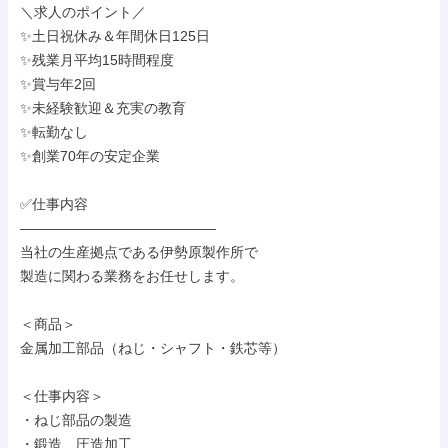
＼求人のポイント／

✨土日祝休み＆年間休日125日

✨残業月平均15時間程度

✨賞与年2回

✨未経験歓迎＆充実の教育

✨転勤なし

✨創業70年の安定企業

✅仕事内容

――――――――――――――

当社の生産拠点である伊勢原製作所で

製造に関わる業務をお任せします。

＜商品＞

金属加工部品（ねじ・シャフト・鉄芯等）

＜仕事内容＞

・ねじ部品の製造

・鍛造、圧造加工
