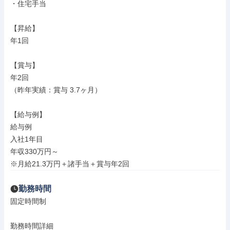
・住宅手当

【昇給】

年1回

【賞与】

年2回

（昨年実績：賞与 3.7ヶ月）

【給与例】

給与例

入社1年目

年収330万円～

※月給21.3万円＋諸手当＋賞与年2回
勤務時間
固定時間制

勤務時間詳細
