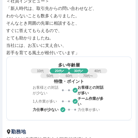
＜社員インタビュー＞

「新人時代は、取引先からの問い合わせなど、

わからないことも数多くありました。

そんなとき周囲の先輩に相談すると、

すぐに答えてもらえるので、

とても助かりましたね。

当社には、お互いに支え合い、

若手を育てる風土が根付いています」
多い年齢層
10
20
30
40
代
代
代
代
50
60
70
代
代
代〜
特徴・ポイント
お客様との対話
お客様との対話
が少ない
が多い
チーム作業が多
1人作業が多い
い
力仕事が少ない
力仕事が多い
勤務地