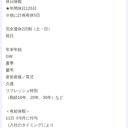
休日休暇

★年間休日125日

※他に計画有休5日

完全週休2日制（土・日）

祝日

年末年始

GW

夏季

慶弔

産前産後／育児

介護

リフレッシュ特別

（勤続10年、20年、30年）など

＜有給休暇＞

11日 ※9月に付与

（入社のタイミングにより
