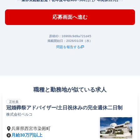
業界未経験歓迎！初年度年収400~500万円／年間休125日
応募画面へ進む
原稿ID：
16968c9d9a721d45
掲載開始日：
2026/01/28（水）
問題を報告する
職種と勤務地が似ている求人
正社員
冠婚葬祭アドバイザー/土日祝休みの完全週休二日制
株式会社ベルコ
兵庫県西宮市染殿町
月給30万円以上