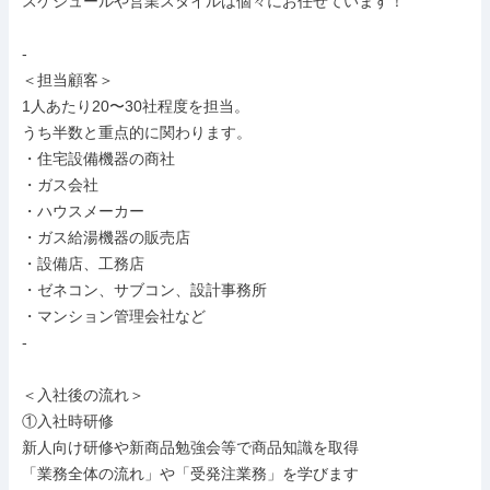
スケジュールや営業スタイルは個々にお任せています！

-

＜担当顧客＞

1人あたり20〜30社程度を担当。

うち半数と重点的に関わります。

・住宅設備機器の商社

・ガス会社

・ハウスメーカー

・ガス給湯機器の販売店

・設備店、工務店

・ゼネコン、サブコン、設計事務所

・マンション管理会社など

-

＜入社後の流れ＞

①入社時研修

新人向け研修や新商品勉強会等で商品知識を取得

「業務全体の流れ」や「受発注業務」を学びます
