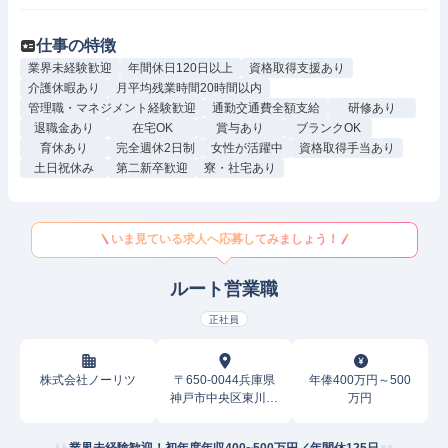
仕事の特徴
業界未経験歓迎
年間休日120日以上
資格取得支援あり
介護休暇あり
月平均残業時間20時間以内
管理職・マネジメント経験歓迎
通勤交通費全額支給
研修あり
退職金あり
在宅OK
賞与あり
ブランクOK
育休あり
完全週休2日制
女性が活躍中
資格取得手当あり
土日祝休み
第二新卒歓迎
寮・社宅あり
いま見ている求人へ応募してみましょう！
ルート営業職
正社員
株式会社ノーリツ
〒650-0044兵庫県
年俸400万円～500
神戸市中央区東川崎
万円
町