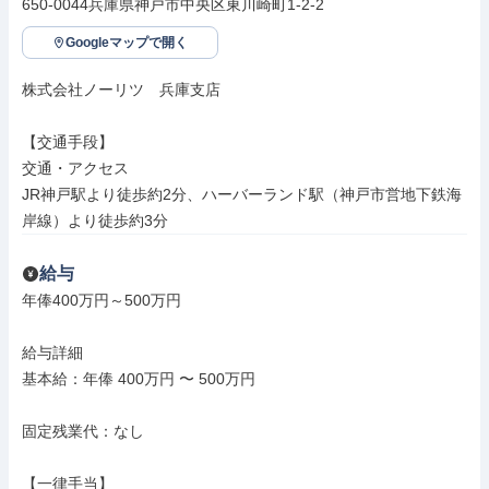
650-0044兵庫県神戸市中央区東川崎町1-2-2
Googleマップで開く
株式会社ノーリツ　兵庫支店

【交通手段】

交通・アクセス

JR神戸駅より徒歩約2分、ハーバーランド駅（神戸市営地下鉄海
岸線）より徒歩約3分
給与
年俸400万円～500万円

給与詳細

基本給：年俸 400万円 〜 500万円

固定残業代：なし

【一律手当】
