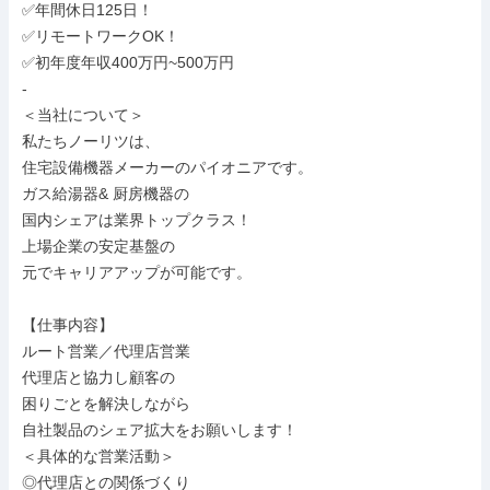
✅年間休日125日！

✅リモートワークOK！

✅初年度年収400万円~500万円

-

＜当社について＞

私たちノーリツは、

住宅設備機器メーカーのパイオニアです。

ガス給湯器& 厨房機器の

国内シェアは業界トップクラス！

上場企業の安定基盤の

元でキャリアアップが可能です。

【仕事内容】

ルート営業／代理店営業

代理店と協力し顧客の

困りごとを解決しながら

自社製品のシェア拡大をお願いします！

＜具体的な営業活動＞

◎代理店との関係づくり
