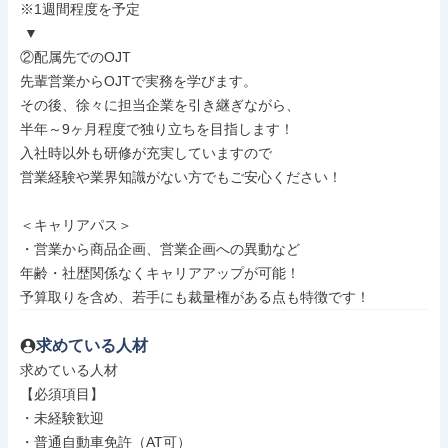
※1週間程度を予定

 ▼

②配属先でのOJT

先輩営業からOJTで実務を学びます。

その後、徐々に担当企業を引き継ぎながら、

半年～9ヶ月程度で独り立ちを目指します！

入社時以外も研修が充実していますので

営業経験や業界知識がない方でもご安心ください！

＜キャリアパス＞

・営業から商品企画、営業企画への異動など

年齢・社歴関係なくキャリアアップが可能！

予算取りを含め、若手にも裁量権がある点も特徴です！
求めている人材
求めている人材

【必須項目】

・未経験歓迎

・普通自動車免許（AT可）
