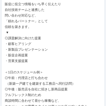
販促に役立つ情報をいち早く伝えたり

自社技術チームと連携した

問い合わせ対応など、

「頼れるパートナー」として

信頼を築きます。

 ▼

◎課題解決に向けた提案

・顧客ヒアリング

・新製品プレゼンテーション

・販促企画提案

・営業支援提案

＜1日のスケジュール例＞

◎午前：代理店と打ち合わせ

 （新築一戸建てを建築する工務店へ同行訪問）

◎午後：販売店を自社に招きし新商品提案

フルフレックス制のため

商談時間に合わせて昼から稼働など、
