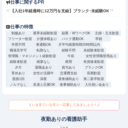
仕事に関するPR
【入社1年経過時に12万円を支給】ブランク･未経験OK
仕事の特徴
制服あり
業界未経験歓迎
副業・WワークOK
主婦・主夫歓迎
フリーター歓迎
介護休暇あり
バイク通勤OK
早朝
学歴不問
車通勤OK
月平均残業時間20時間以内
職場見学可
転勤なし
経験不問
未経験者歓迎
管理職・マネジメント経験歓迎
午前
女性管理職登用あり
経験者歓迎
残業なし
夜間
有資格者歓迎
夕方
退職金あり
賞与あり
ブランクOK
育休あり
女性が活躍中
交通費支給
長期歓迎
面接1回
深夜
昼食補助あり
第二新卒歓迎
ノルマなし
友達と応募OK
食事補助あり
入社祝い金あり
いま見ている求人へ応募してみましょう！
夜勤ありの看護助手
正社員