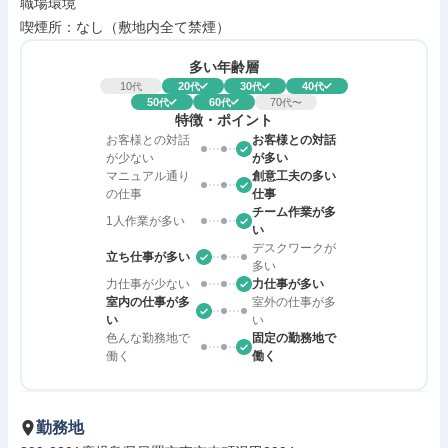
職場環境

喫煙所：なし（敷地内全て禁煙）
多い年齢層
10
20
30
40
代
代
代
代
50
60
70
代
代
代〜
特徴・ポイント
お客様との対話
お客様との対話
が少ない
が多い
マニュアル通り
創意工夫の多い
の仕事
仕事
チーム作業が多
1人作業が多い
い
デスクワークが
立ち仕事が多い
多い
力仕事が少ない
力仕事が多い
室内の仕事が多
室外の仕事が多
い
い
色んな勤務地で
固定の勤務地で
働く
働く
勤務地