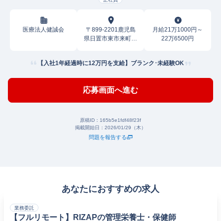
医療法人健誠会
〒899-2201鹿児島
月給21万1000円～
県日置市東市来町湯
22万6500円
田
【入社1年経過時に12万円を支給】ブランク･未経験OK
応募画面へ進む
原稿ID：
165b5e1fdf48f23f
掲載開始日：
2026/01/29（木）
問題を報告する
あなたにおすすめの求人
業務委託
【フルリモート】RIZAPの管理栄養士・保健師