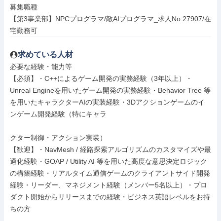
募集職種

【第3事業部】NPCプログラマ/敵AIプログラマ_求人No.27907/在
宅勤務可
求めている人材
必要な経験・能力等

【必須】・C++によるゲーム開発の実務経験（3年以上）・
Unreal Engineを用いたゲーム開発の実務経験・Behavior Tree 等
を用いたキャラクターAIの実装経験・3Dアクションゲームのイ
ンゲーム開発経験（特にキャラ

クター制御・アクション実装）

【歓迎】・NavMesh / 経路探索アルゴリズムのカスタマイズや最
適化経験・GOAP / Utility AI 等を用いた高度な意思決定ロジック
の構築経験・リアルタイム通信ゲームのクライアントサイド開発
経験・リーダー、マネジメント経験（メンバー5名以上）・プロ
ダクト開始からリリースまでの経験・ビジネス英語レベルをお持
ちの方
