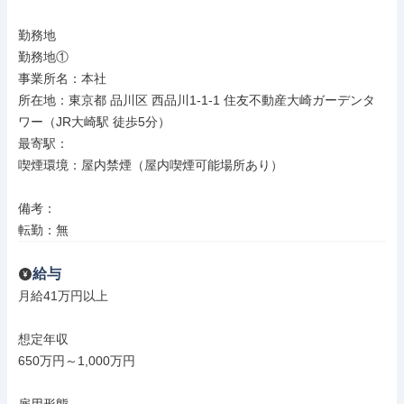
勤務地

勤務地①

事業所名：本社

所在地：東京都 品川区 西品川1-1-1 住友不動産大崎ガーデンタ
ワー（JR大崎駅 徒歩5分）

最寄駅：

喫煙環境：屋内禁煙（屋内喫煙可能場所あり）

備考：

転勤：無
給与
月給41万円以上

想定年収

650万円～1,000万円
