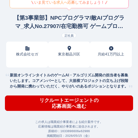
いま見ている求人へ応募してみましょう！
【第3事業部】NPCプログラマ/敵AIプログラ
マ_求人No.27907/在宅勤務可 ゲームプログ
ラマー
正社員
株式会社セガ
東京都品川区
月給41万円以上
新規オンラインタイトルのゲームAI・アルゴリズム開発の担当者を募集
いたします。コアメンバーとして、大規模プロジェクトの立ち上げ段階
から開発に携わっていただく、やりがいのあるポジションとなります。
リクルートエージェントの
応募画面へ進む
この求人は職業紹介事業者による紹介案件です。
応募情報は職業紹介事業者に送信されます。
原稿ID：
1633896606e62986
掲載開始日：
2026/05/15（金）