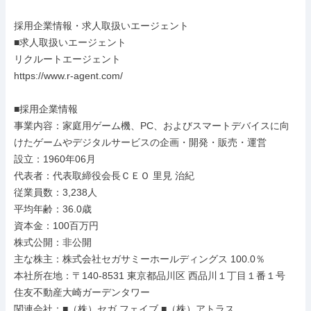
採用企業情報・求人取扱いエージェント

■求人取扱いエージェント

リクルートエージェント

https://www.r-agent.com/

■採用企業情報

事業内容：家庭用ゲーム機、PC、およびスマートデバイスに向
けたゲームやデジタルサービスの企画・開発・販売・運営

設立：1960年06月

代表者：代表取締役会長ＣＥＯ 里見 治紀

従業員数：3,238人

平均年齢：36.0歳

資本金：100百万円

株式公開：非公開

主な株主：株式会社セガサミーホールディングス 100.0％

本社所在地：〒140-8531 東京都品川区 西品川１丁目１番１号 
住友不動産大崎ガーデンタワー

関連会社：■（株）セガ フェイブ ■（株）アトラス
