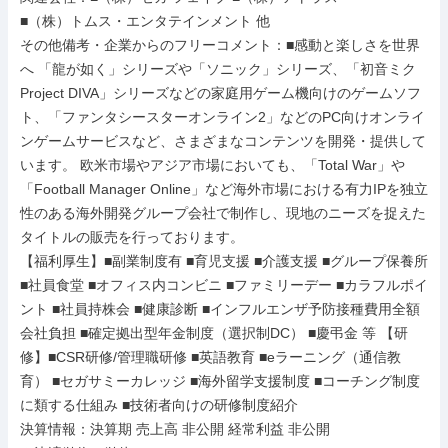
■（株）トムス・エンタテインメント 他

その他備考・企業からのフリーコメント：■感動と楽しさを世界
へ 「龍が如く」シリーズや「ソニック」シリーズ、「初音ミク 
Project DIVA」シリーズなどの家庭用ゲーム機向けのゲームソフ
ト、「ファンタシースターオンライン2」などのPC向けオンライ
ンゲームサービスなど、さまざまなコンテンツを開発・提供して
います。 欧米市場やアジア市場においても、「Total War」や
「Football Manager Online」など海外市場における有力IPを独立
性のある海外開発グループ会社で制作し、現地のニーズを捉えた
タイトルの販売を行っております。

【福利厚生】■副業制度有 ■育児支援 ■介護支援 ■グループ保養所 
■社員食堂 ■オフィス内コンビニ ■ファミリーデー ■カラフルポイ
ント ■社員持株会 ■健康診断 ■インフルエンザ予防接種費用全額
会社負担 ■確定拠出型年金制度（選択制DC） ■慶弔金 等 【研
修】■CSR研修/管理職研修 ■英語教育 ■eラーニング（通信教
育） ■セガサミーカレッジ ■海外留学支援制度 ■コーチング制度
に類する仕組み ■技術者向けの研修制度紹介

決算情報：決算期 売上高 非公開 経常利益 非公開
