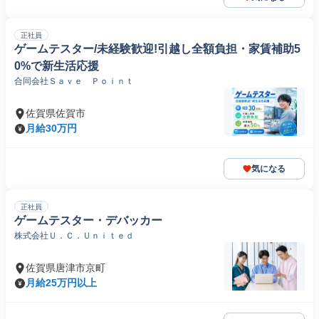
正社員
ゲームテスター/未経験歓迎!引越し全額負担・家賃補助5
0%で新生活応援
合同会社Ｓａｖｅ Ｐｏｉｎｔ
佐賀県佐賀市
月給30万円
気になる
正社員
ゲームテスター・デバッカー
株式会社Ｕ．Ｃ．Ｕｎｉｔｅｄ
佐賀県唐津市京町
月給25万円以上