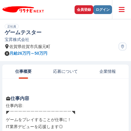
会員登録
ログイン
正社員
ゲームテスター
宝昇株式会社
佐賀県佐賀市呉服元町
月給26万円～50万円
仕事概要
応募について
企業情報
仕事内容
仕事内容: 

◤￣￣￣￣￣￣￣￣￣￣￣￣￣￣￣◥

ゲームをプレイすることが仕事に！

IT業界デビューを応援します◎
