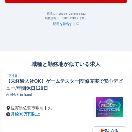
原稿ID：
16175725fd4d5ea2
掲載開始日：
2026/03/19（木）
問題を報告する
職種と勤務地が似ている求人
正社員
【未経験入社OK】ゲームテスター|研修充実で安心デビ
ュー/年間休日120日
合同会社in hand
佐賀県佐賀市駅前中央
月給30万円以上
気になる