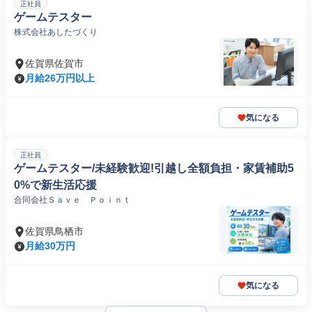
正社員
ゲームテスター
株式会社あしたづくり
佐賀県佐賀市
月給26万円以上
気になる
正社員
ゲームテスター/未経験歓迎!引越し全額負担・家賃補助5
0%で新生活応援
合同会社Ｓａｖｅ Ｐｏｉｎｔ
佐賀県鳥栖市
月給30万円
気になる