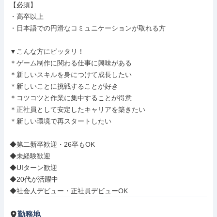
【必須】

・高卒以上

・日本語での円滑なコミュニケーションが取れる方

▼こんな方にピッタリ！

＊ゲーム制作に関わる仕事に興味がある

＊新しいスキルを身につけて成長したい

＊新しいことに挑戦することが好き

＊コツコツと作業に集中することが得意

＊正社員として安定したキャリアを築きたい

＊新しい環境で再スタートしたい

◆第二新卒歓迎・26卒もOK

◆未経験歓迎

◆UIターン歓迎

◆20代が活躍中

◆社会人デビュー・正社員デビューOK
勤務地