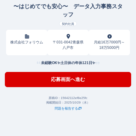
〜はじめてでも安心〜 データ入力事務スタ
ッフ
契約社員
株式会社フォリウム
〒031-0042青森県
月給16万7000円～
八戸市
18万5000円
未経験OK✨土日休の年休121日✨
応募画面へ進む
原稿ID：
15642112ef8e25fc
掲載開始日：
2025/10/29（水）
問題を報告する