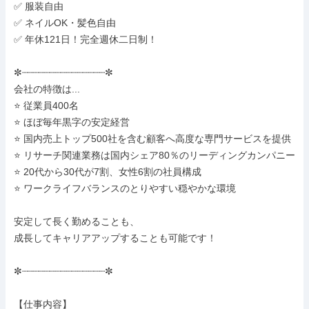
✅ 服装自由

✅ ネイルOK・髪色自由

✅ 年休121日！完全週休二日制！

✼┈┈┈┈┈┈┈┈┈┈┈┈┈┈┈✼

会社の特徴は...

⭐ 従業員400名

⭐ ほぼ毎年黒字の安定経営

⭐ 国内売上トップ500社を含む顧客へ高度な専門サービスを提供

⭐ リサーチ関連業務は国内シェア80％のリーディングカンパニー

⭐ 20代から30代が7割、女性6割の社員構成

⭐ ワークライフバランスのとりやすい穏やかな環境

安定して長く勤めることも、

成長してキャリアアップすることも可能です！

✼┈┈┈┈┈┈┈┈┈┈┈┈┈┈┈✼

【仕事内容】
