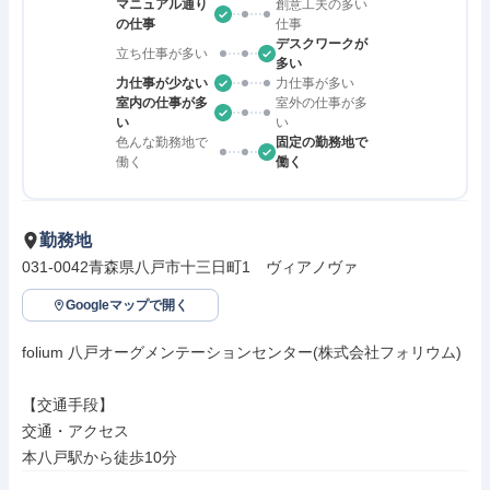
マニュアル通り
創意工夫の多い
の仕事
仕事
デスクワークが
立ち仕事が多い
多い
力仕事が少ない
力仕事が多い
室内の仕事が多
室外の仕事が多
い
い
色んな勤務地で
固定の勤務地で
働く
働く
勤務地
031-0042青森県八戸市十三日町1　ヴィアノヴァ
Googleマップで開く
folium 八戸オーグメンテーションセンター(株式会社フォリウム)

【交通手段】

交通・アクセス

本八戸駅から徒歩10分