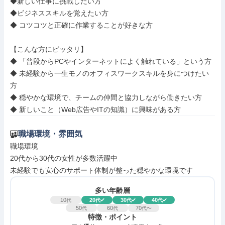
◆新しい仕事に挑戦したい方

◆ビジネススキルを覚えたい方

◆ コツコツと正確に作業することが好きな方

【こんな方にピッタリ】

◆ 「普段からPCやインターネットによく触れている」という方

◆ 未経験から一生モノのオフィスワークスキルを身につけたい
方

◆ 穏やかな環境で、チームの仲間と協力しながら働きたい方

◆ 新しいこと（Web広告やITの知識）に興味がある方
職場環境・雰囲気
職場環境

20代から30代の女性が多数活躍中

未経験でも安心のサポート体制が整った穏やかな環境です
多い年齢層
10
20
30
40
代
代
代
代
50
60
70
代
代
代〜
特徴・ポイント