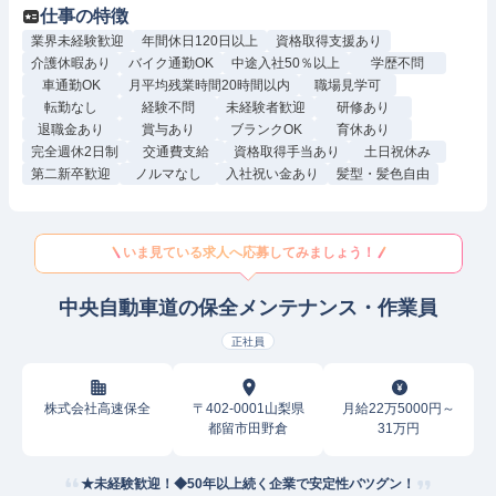
仕事の特徴
業界未経験歓迎
年間休日120日以上
資格取得支援あり
介護休暇あり
バイク通勤OK
中途入社50％以上
学歴不問
車通勤OK
月平均残業時間20時間以内
職場見学可
転勤なし
経験不問
未経験者歓迎
研修あり
退職金あり
賞与あり
ブランクOK
育休あり
完全週休2日制
交通費支給
資格取得手当あり
土日祝休み
第二新卒歓迎
ノルマなし
入社祝い金あり
髪型・髪色自由
いま見ている求人へ応募してみましょう！
中央自動車道の保全メンテナンス・作業員
正社員
株式会社高速保全
〒402-0001山梨県
月給22万5000円～
都留市田野倉
31万円
★未経験歓迎！◆50年以上続く企業で安定性バツグン！