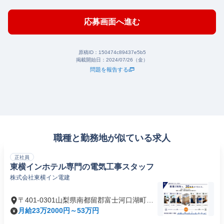
応募画面へ進む
原稿ID：
150474c89437e5b5
掲載開始日：
2024/07/26（金）
問題を報告する
職種と勤務地が似ている求人
正社員
東横インホテル専門の電気工事スタッフ
株式会社東横イン電建
〒401-0301山梨県南都留郡富士河口湖町船
津
月給23万2000円～53万円