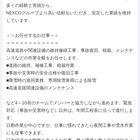
多くの経験と実績から、

NEXCOグループより高い信頼をいただき、安定した業績を維持
しています。

＜＜お任せするお仕事＞＞

＝＝＝＝＝＝＝＝＝＝＝＝

高速道路や関連設備の維持修繕工事、事故復旧、植栽、メンテナ
ンスなどの作業全般をお任せします。

■道路の維持、補修工事、植栽作業

■事故や災害時の安全点検や復旧工事

■降雪時の巡回業務、専用除雪車両による除雪

■高速道路関連設備のメンテナンス

など4～10名のチームでメンバーと協力しながら進めます。緊急
対応（事故や災害時など）以外は、年間工程表に沿って進行しま
す。

日勤作業が中心ですが、仕事に慣れてきたら夜間工事や雪氷作業
にも従事できます。
