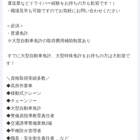
 運送業などドライバー経験をお持ちの方も歓迎です！）

・職場見学も可能ですのでお気軽にお問い合わせください

＜必須＞

・普通免許

 ※大型自動車免許の取得費用補助制度あり

 すでに大型自動車免許、大型特殊免許をお持ちの方は大歓迎で
す！

＼資格取得実績多数／

◆高所作業車

◆移動式クレーン

◆チェーンソー

◆大型自動車免許

◆警備員指導教育責任者

◆交通誘導警備業務2級

◆甲種防火管理者

◆職長・安全衛生責任者 …など
