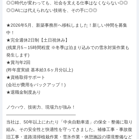
◎◎時代が変わっても、社会を支える仕事はなくならない◎◎

◎◎AIには代えられない技術を、その手に◎◎

★2026年5月、新築事務所へ移転しました！新しい仲間を募集
中！

★完全週休2日制【土日祝休み】

(残業月5～15時間程度 ※冬季は泊まり込みでの雪氷対策作業も
発生します)

★賞与年2回

(昨年度実績 基本給3.6ヶ月分以上)

★資格取得サポート

(会社が費用をバックアップ！)

★退職金制度あり

ノウハウ、技術力、現場力が強み！

――――――――――――――――

当社は、50年以上にわたり「中央自動車道」の保全・整備に取り
組み、その安全性と快適性を守ってきました。補修工事・事故復
旧工事・道路清掃植栽作業・雪氷作業・休憩施設の環境整備など