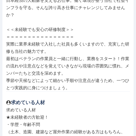
日本経済の大動脈を支えるお仕事。働く環境が整う当社で社会イ
ンフラを守る。そんな誇り高き仕事にチャレンジしてみません
か？

＜＜未経験でも安心の研修制度＞＞

＝＝＝＝＝＝＝＝＝＝＝＝＝＝＝＝

実際に業界未経験で入社した社員も多くいますので、充実した研
修も当社の魅力です。

最初はベテランの作業員と一緒に行動し、業務をスタート！作業
の流れや注意点などを覚えていきながら現場の雰囲気に慣れ、メ
ンバーたちと交流を深めます。

季節や天候などによって細かい手順や注意点が違うため、一つひ
とつ実践的に身につけましょう。
求めている人材
求めている人材

★未経験者の方歓迎！

・学歴・年齢不問

（土木、造園、建築など屋外作業の経験がある方はもちろん、
