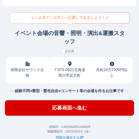
いま見ている求人へ応募してみましょう！
イベント会場の音響・照明・演出&運搬スタ
ッフ
正社員
有限会社サウンド企
〒070-0821北海道
月給18万7000円以
画
旭川市近文町
上
経験不問⭐髪型・髪色自由⭐コンサート等の会場を作るお仕事です
応募画面へ進む
原稿ID：
140266d051408f28
掲載開始日：
2025/05/23（金）
問題を報告する