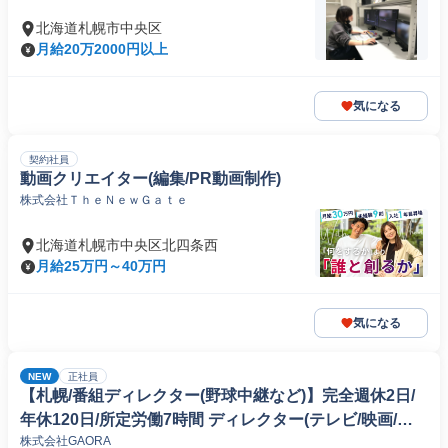
北海道札幌市中央区
月給20万2000円以上
気になる
契約社員
動画クリエイター(編集/PR動画制作)
株式会社ＴｈｅＮｅｗＧａｔｅ
北海道札幌市中央区北四条西
月給25万円～40万円
気になる
NEW
正社員
【札幌/番組ディレクター(野球中継など)】完全週休2日/
年休120日/所定労働7時間 ディレクター(テレビ/映画/ア
株式会社GAORA
ニメ)