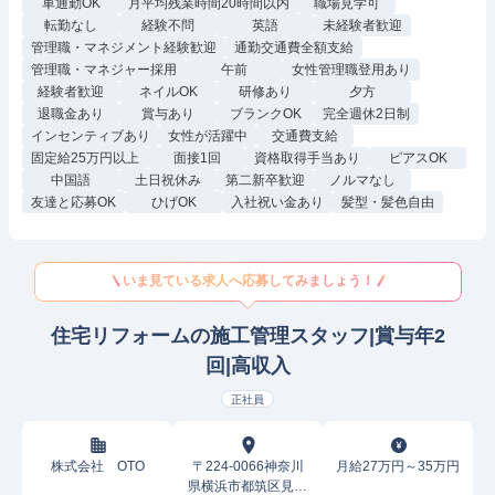
車通勤OK
月平均残業時間20時間以内
職場見学可
転勤なし
経験不問
英語
未経験者歓迎
管理職・マネジメント経験歓迎
通勤交通費全額支給
管理職・マネジャー採用
午前
女性管理職登用あり
経験者歓迎
ネイルOK
研修あり
夕方
退職金あり
賞与あり
ブランクOK
完全週休2日制
インセンティブあり
女性が活躍中
交通費支給
固定給25万円以上
面接1回
資格取得手当あり
ピアスOK
中国語
土日祝休み
第二新卒歓迎
ノルマなし
友達と応募OK
ひげOK
入社祝い金あり
髪型・髪色自由
いま見ている求人へ応募してみましょう！
住宅リフォームの施工管理スタッフ|賞与年2
回|高収入
正社員
株式会社 OTO
〒224-0066神奈川
月給27万円～35万円
県横浜市都筑区見花