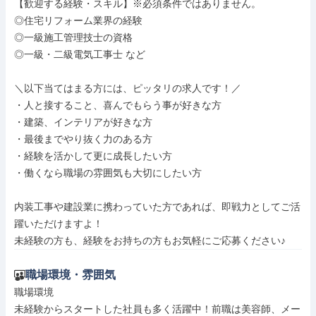
【歓迎する経験・スキル】※必須条件ではありません。

◎住宅リフォーム業界の経験

◎一級施工管理技士の資格

◎一級・二級電気工事士 など

＼以下当てはまる方には、ピッタリの求人です！／

・人と接すること、喜んでもらう事が好きな方

・建築、インテリアが好きな方

・最後までやり抜く力のある方

・経験を活かして更に成長したい方

・働くなら職場の雰囲気も大切にしたい方

内装工事や建設業に携わっていた方であれば、即戦力としてご活
躍いただけますよ！

未経験の方も、経験をお持ちの方もお気軽にご応募ください♪
職場環境・雰囲気
職場環境

未経験からスタートした社員も多く活躍中！前職は美容師、メー