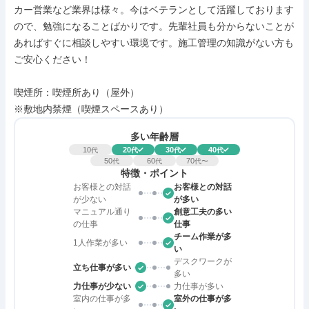
カー営業など業界は様々。今はベテランとして活躍しております
ので、勉強になることばかりです。先輩社員も分からないことが
あればすぐに相談しやすい環境です。施工管理の知識がない方も
ご安心ください！

喫煙所：喫煙所あり（屋外）

※敷地内禁煙（喫煙スペースあり）
多い年齢層
10
20
30
40
代
代
代
代
50
60
70
代
代
代〜
特徴・ポイント
お客様との対話
お客様との対話
が少ない
が多い
マニュアル通り
創意工夫の多い
の仕事
仕事
チーム作業が多
1人作業が多い
い
デスクワークが
立ち仕事が多い
多い
力仕事が少ない
力仕事が多い
室内の仕事が多
室外の仕事が多