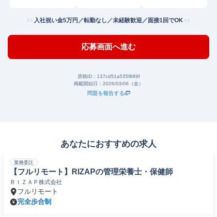
山
入社祝い金5万円／転勤なし／未経験歓迎／面接1回でOK
応募画面へ進む
原稿ID：
137cd51a535f889f
掲載開始日：
2026/03/06（金）
問題を報告する
あなたにおすすめの求人
業務委託
【フルリモート】RIZAPの管理栄養士・保健師
ＲＩＺＡＰ株式会社
フルリモート
完全歩合制