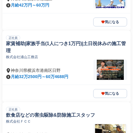
月給42万円～60万円
気になる
正社員
家賃補助|家族手当(1人につき1万円)|土日祝休みの施工管
理
株式会社浦山工務店
神奈川県横浜市港南区日野
月給32万2500円～60万4688円
気になる
正社員
飲食店などの害虫駆除&防除施工スタッフ
株式会社ＦＣＣ