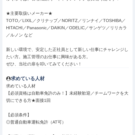
★主要取扱いメーカー★

TOTO／LIXIL／クリナップ／NORITZ／リンナイ／TOSHIBA／
HITACHI／Panasonic／DAIKIN／ODELIC／サンゲツ／リリカラ
／ルノン など

新しい環境で、安定した正社員として新しい仕事にチャレンジし
たい方。施工管理のお仕事に興味がある方。

ぜひ、当社の扉を叩いてみてください！
求めている人材
求めている人材

【必須資格は自動車免許のみ！】未経験歓迎／チームワークを大
切にできる方★面接1回

【必須条件】

◎普通自動車運転免許（AT可）
