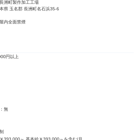
長洲町製作加工工場

県 玉名郡 長洲町名石浜35-6

屋内全面禁煙

00円以上

：無



93,000～ 基本給￥393,000～を含む/月
