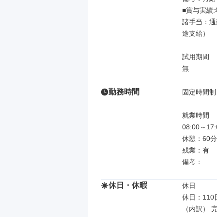
■賞与実績:
諸手当：通
途支給）

試用期間

無
勤務時間
固定時間制

就業時間

08:00～
休憩：60分

残業：有

備考：
休日・休暇
休日

休日：110日
（内訳） 完