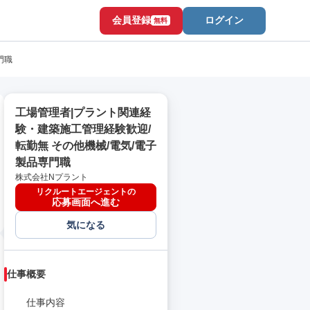
会員登録
ログイン
無料
門職
工場管理者|プラント関連経
験・建築施工管理経験歓迎/
転勤無 その他機械/電気/電子
製品専門職
株式会社Nプラント
リクルートエージェントの
応募画面へ進む
気になる
仕事概要
仕事内容