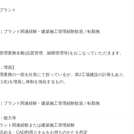
プラント

｜プラント関連経験・建築施工管理経験歓迎／転勤無

管理業務全般(品質管理、納期管理等)をおこなっていただきます。

：増員】

理業務の一部を社長にて担っているが、第2工場建設の計画もあり、
在1名)を増員し体制を強化するもの。

｜プラント関連経験・建築施工管理経験歓迎／転勤無
・能力等

ラント関連経験または建築施工管理経験

読める・CAD利用スキルをお持ちのかたを想定
