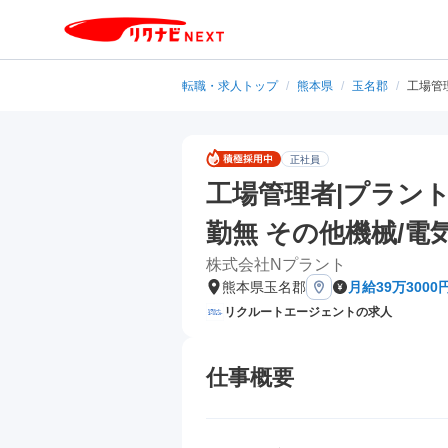
転職・求人トップ
/
熊本県
/
玉名郡
/
工場管
正社員
工場管理者|プラン
勤無 その他機械/電
株式会社Nプラント
熊本県玉名郡
月給39万3000
リクルートエージェントの求人
仕事概要