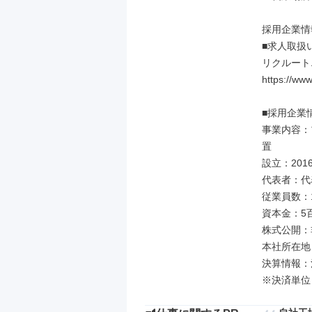
採用企業情
■求人取扱
リクルート
https://www
■採用企業情
事業内容：
置

設立：2016
代表者：代表
従業員数：1
資本金：5百
株式公開：
本社所在地：
決算情報：決
※決済単位