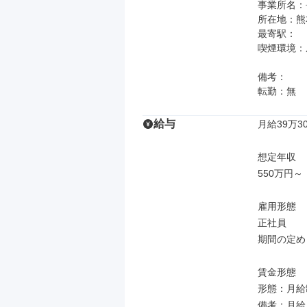
事業所名：
所在地：熊本
最寄駅：

喫煙環境：
備考：

転勤：無
給与
月給39万30
想定年収

550万円～

雇用形態

正社員

期間の定め
賃金形態

形態：月給制
備考：月給￥3