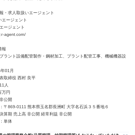
報・求人取扱いエージェント

いエージェント

エージェント

.r-agent.com/

報

プラント設備配管製作・鋼材加工、プラント配管工事、機械機器設
年01月

取締役 西村 良平

1人

万円

非公開

〒869-0111 熊本県玉名郡長洲町 大字名石浜３５番地６

算期 売上高 非公開 経常利益 非公開

：単体