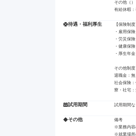
その他（）

有給休暇：
待遇・福利厚生
【保険制度】
・雇用保険

・労災保険

・健康保険

・厚生年金

その他制度

退職金：無

社会保険：
寮・社宅：
試用期間
試用期間な
その他
備考

※業務内容
※就業場所