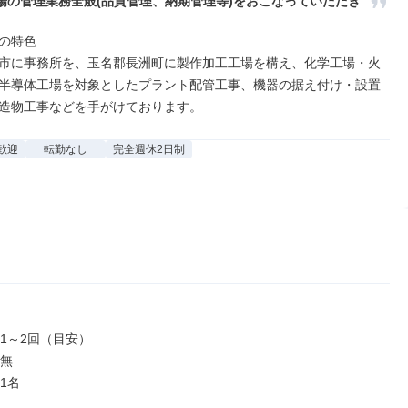
場の管理業務全般(品質管理、納期管理等)をおこなっていただき
の特色

市に事務所を、玉名郡長洲町に製作加工工場を構え、化学工場・火
半導体工場を対象としたプラント配管工事、機器の据え付け・設置
造物工事などを手がけております。
歓迎
転勤なし
完全週休2日制
1～2回（目安）

無

名
