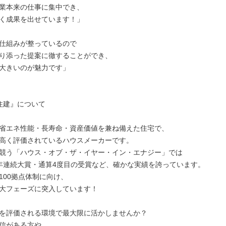
業本来の仕事に集中でき、

く成果を出せています！」

仕組みが整っているので

り添った提案に徹することができ、

大きいのが魅力です」

住建』について

省エネ性能・長寿命・資産価値を兼ね備えた住宅で、

高く評価されているハウスメーカーです。

競う「ハウス・オブ・ザ・イヤー・イン・エナジー」では

年連続大賞・通算4度目の受賞など、確かな実績を誇っています。

100拠点体制に向け、

大フェーズに突入しています！

を評価される環境で最大限に活かしませんか？

信がある方や、
