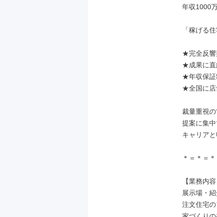
年収100
「稼げる住
★完全反響
★成果に直
★年収保証
★全国に店
裁量重視の
提案に集中
キャリアと
＊＝＊＝＊

【業務内容】
展示場・紹
注文住宅の
家づくりの