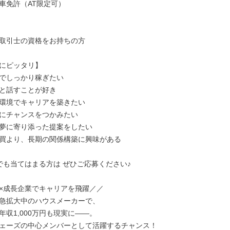
車免許（AT限定可）

取引士の資格をお持ちの方

にピッタリ】

でしっかり稼ぎたい

と話すことが好き

環境でキャリアを築きたい

にチャンスをつかみたい

夢に寄り添った提案をしたい

買より、長期の関係構築に興味がある

でも当てはまる方は ぜひご応募ください♪

×成長企業でキャリアを飛躍／／

急拡大中のハウスメーカーで、

収1,000万円も現実に――。

ェーズの中心メンバーとして活躍するチャンス！