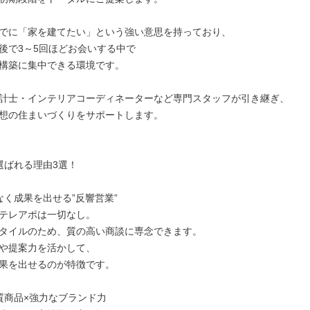
でに「家を建てたい」という強い意思を持っており、

後で3～5回ほどお会いする中で

構築に集中できる環境です。

計士・インテリアコーディネーターなど専門スタッフが引き継ぎ、

想の住まいづくりをサポートします。

選ばれる理由3選！

なく成果を出せる”反響営業”

テレアポは一切なし。

タイルのため、質の高い商談に専念できます。

や提案力を活かして、

果を出せるのが特徴です。

質商品×強力なブランド力
