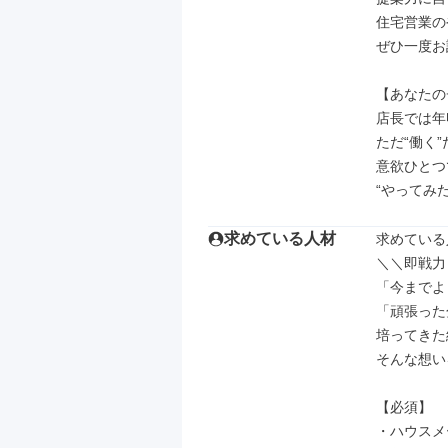
住宅営業の
ぜひ一度お
【あなたの
店長では年収
ただ“働く
意欲ひとつ
“やってみ
求めている人材
求めている
＼＼即戦力
「今までよ
「頑張った
培ってきた
そんな想い
【必須】

・ハウスメ