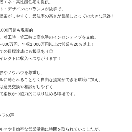
省エネ・高性能住宅を提供。

ト・デザインのバランスが抜群で、

提案がしやすく、受注率の高さが営業にとっての大きな武器！

,000円超も現実的

、着工時・管工時に高水準のインセンティブを支給。

～800万円、年収1,000万円以上の営業も20％以上！

での目標達成にも報奨あり◎

イレクトに収入へつながります！

験やノウハウを尊重し、

ルに縛られることなく自由な提案ができる環境に加え、

は意見交換や相談がしやすく

て柔軟かつ協力的に取り組める職場です。

フの声

ルマや非効率な営業活動に時間を取られていましたが、
