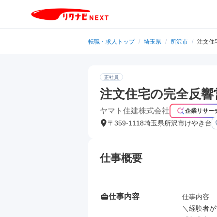
転職・求人トップ
/
埼玉県
/
所沢市
/
注文住
正社員
注文住宅の完全反響営
ヤマト住建株式会社
企業リサー
〒359-1118埼玉県所沢市けやき台
仕事概要
仕事内容
仕事内容

＼経験者が