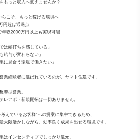
をもっと収入へ変えませんか？

からこそ、もっと稼げる環境へ

0万円超は通過点

年収2000万円以上も実現可能

では頭打ちを感じている」

も給与が変わらない」

果に見合う環境で働きたい」

営業経験者に選ばれているのが、ヤマト住建です。

反響型営業。

テレアポ・新規開拓は一切ありません。

を考えているお客様”への提案に集中できるため、

最大限活かしながら、効率良く成果を出せる環境です。

果はインセンティブでしっかり還元。
