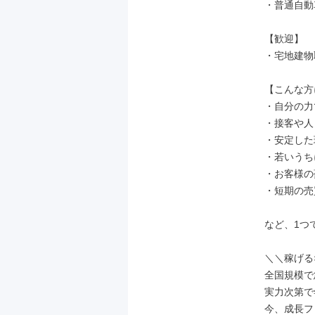
・普通自動
【歓迎】

・宅地建物
【こんな方
・自分の力
・接客や人
・安定した
・若いうち
・お客様の
・短期の売
など、1つ
＼＼稼げる
全国規模で
実力次第で年
今、成長フ