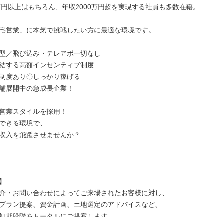
0万円以上はもちろん、年収2000万円超を実現する社員も多数在籍。

宅営業」に本気で挑戦したい方に最適な環境です。

型／飛び込み・テレアポ一切なし

結する高額インセンティブ制度

制度あり◎しっかり稼げる

舗展開中の急成長企業！

営業スタイルを採用！

できる環境で、

収入を飛躍させませんか？



介・お問い合わせによってご来場されたお客様に対し、

プラン提案、資金計画、土地選定のアドバイスなど、

初期段階をトータルにご提案します。
