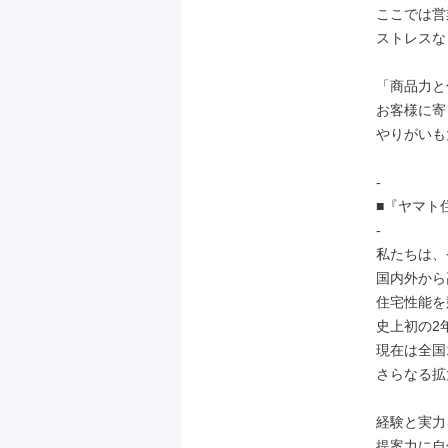
ここでは営
ストレスな
「商品力と
お客様に寄
やりがいも
-

■『ヤマト
-

私たちは、
国内外から
住宅性能を
史上初の2
現在は全国
さらなる拡
経験と実力
提案力に自