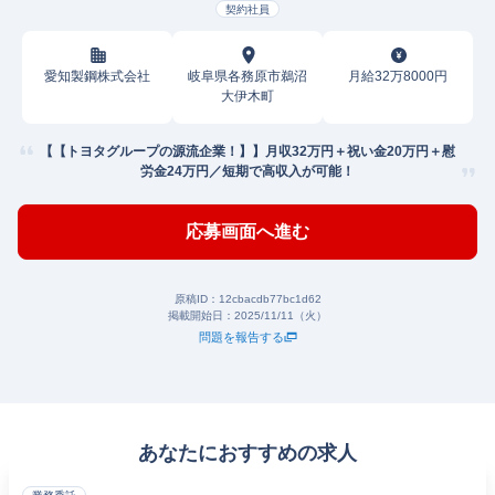
契約社員
愛知製鋼株式会社
岐阜県各務原市鵜沼
月給32万8000円
大伊木町
【【トヨタグループの源流企業！】】月収32万円＋祝い金20万円＋慰
労金24万円／短期で高収入が可能！
応募画面へ進む
原稿ID：
12cbacdb77bc1d62
掲載開始日：
2025/11/11（火）
問題を報告する
あなたにおすすめの求人