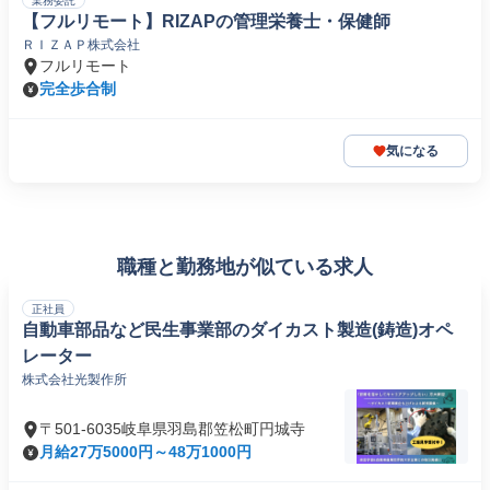
業務委託
【フルリモート】RIZAPの管理栄養士・保健師
ＲＩＺＡＰ株式会社
フルリモート
完全歩合制
気になる
職種と勤務地が似ている求人
正社員
自動車部品など民生事業部のダイカスト製造(鋳造)オペ
レーター
株式会社光製作所
〒501-6035岐阜県羽島郡笠松町円城寺
月給27万5000円～48万1000円