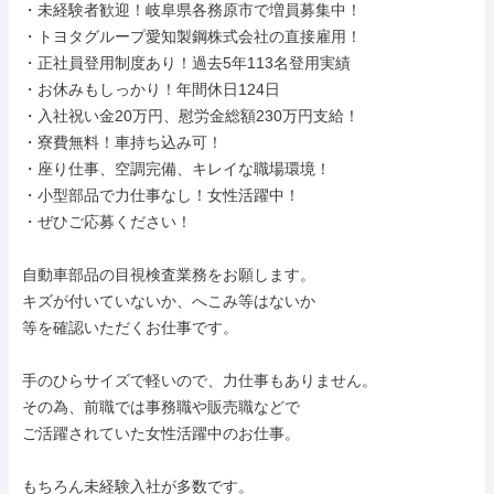
・未経験者歓迎！岐阜県各務原市で増員募集中！

・トヨタグループ愛知製鋼株式会社の直接雇用！

・正社員登用制度あり！過去5年113名登用実績

・お休みもしっかり！年間休日124日

・入社祝い金20万円、慰労金総額230万円支給！

・寮費無料！車持ち込み可！

・座り仕事、空調完備、キレイな職場環境！

・小型部品で力仕事なし！女性活躍中！

・ぜひご応募ください！

自動車部品の目視検査業務をお願します。

キズが付いていないか、へこみ等はないか

等を確認いただくお仕事です。

手のひらサイズで軽いので、力仕事もありません。

その為、前職では事務職や販売職などで

ご活躍されていた女性活躍中のお仕事。

もちろん未経験入社が多数です。
