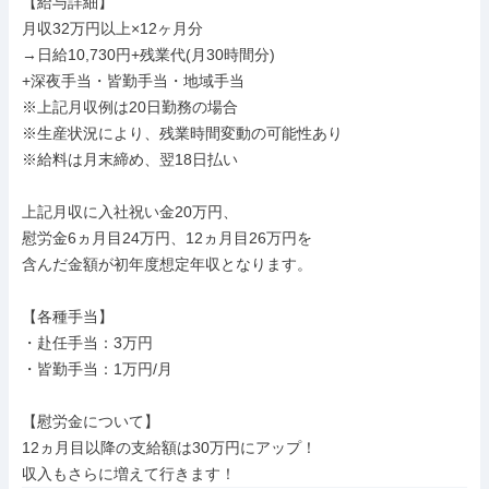
【給与詳細】

月収32万円以上×12ヶ月分

→日給10,730円+残業代(月30時間分)

+深夜手当・皆勤手当・地域手当

※上記月収例は20日勤務の場合

※生産状況により、残業時間変動の可能性あり

※給料は月末締め、翌18日払い

上記月収に入社祝い金20万円、

慰労金6ヵ月目24万円、12ヵ月目26万円を

含んだ金額が初年度想定年収となります。

【各種手当】

・赴任手当：3万円

・皆勤手当：1万円/月

【慰労金について】

12ヵ月目以降の支給額は30万円にアップ！

収入もさらに増えて行きます！