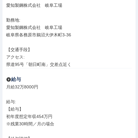
愛知製鋼株式会社　岐阜工場

勤務地: 

愛知製鋼株式会社　岐阜工場

岐阜県各務原市鵜沼大伊木町3-36

【交通手段】

アクセス: 

県道95号「朝日町南」交差点近く
給与
月給32万8000円

給与: 

【給与】

初年度想定年収454万円

※残業30時間／月の場合
