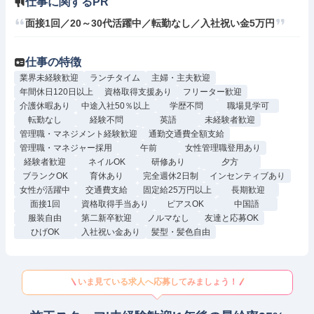
仕事に関するPR
面接1回／20～30代活躍中／転勤なし／入社祝い金5万円
仕事の特徴
業界未経験歓迎
ランチタイム
主婦・主夫歓迎
年間休日120日以上
資格取得支援あり
フリーター歓迎
介護休暇あり
中途入社50％以上
学歴不問
職場見学可
転勤なし
経験不問
英語
未経験者歓迎
管理職・マネジメント経験歓迎
通勤交通費全額支給
管理職・マネジャー採用
午前
女性管理職登用あり
経験者歓迎
ネイルOK
研修あり
夕方
ブランクOK
育休あり
完全週休2日制
インセンティブあり
女性が活躍中
交通費支給
固定給25万円以上
長期歓迎
面接1回
資格取得手当あり
ピアスOK
中国語
服装自由
第二新卒歓迎
ノルマなし
友達と応募OK
ひげOK
入社祝い金あり
髪型・髪色自由
いま見ている求人へ応募してみましょう！