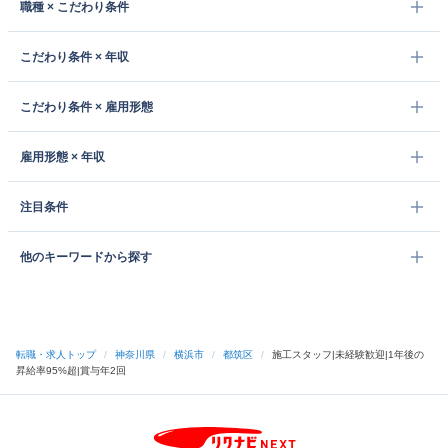
職種 × こだわり条件
こだわり条件 × 年収
こだわり条件 × 雇用形態
雇用形態 × 年収
注目条件
他のキーワードから探す
転職・求人トップ
/
神奈川県
/
横浜市
/
都筑区
/
施工スタッフ|未経験歓迎|1年後の
昇給率95%超|賞与年2回