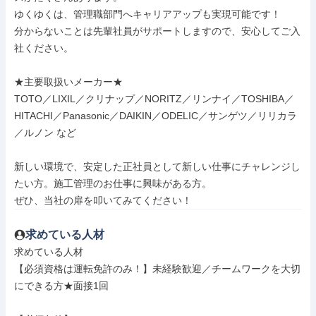
ゆくゆくは、管理職部門へキャリアアップも実現可能です！

分からないことは先輩社員がサポートしますので、安心してご入
社ください。

★主要取扱いメーカー★

TOTO／LIXIL／クリナップ／NORITZ／リンナイ／TOSHIBA／
HITACHI／Panasonic／DAIKIN／ODELIC／サンゲツ／リリカラ
／ルノン など

新しい環境で、安定した正社員として新しい仕事にチャレンジし
たい方。施工管理のお仕事に興味がある方。

ぜひ、当社の扉を叩いてみてください！
求めている人材
求めている人材

【必須資格は運転免許のみ！】未経験歓迎／チームワークを大切
にできる方★面接1回
