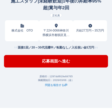
施工スタッフ|未経験歓迎|1年後の昇給率95%
超|賞与年2回
正社員
株式会社 OTO
〒224-0066神奈川
月給27万円～35万円
県横浜市都筑区見花
山
面接1回／20～30代活躍中／転勤なし／入社祝い金5万円
応募画面へ進む
原稿ID：
1297ddf919e84765
掲載開始日：
2026/03/06（金）
問題を報告する