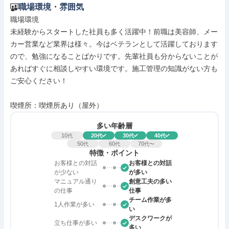
職場環境・雰囲気
職場環境

未経験からスタートした社員も多く活躍中！前職は美容師、メー
カー営業など業界は様々。今はベテランとして活躍しております
ので、勉強になることばかりです。先輩社員も分からないことが
あればすぐに相談しやすい環境です。施工管理の知識がない方も
ご安心ください！

喫煙所：喫煙所あり（屋外）
多い年齢層
10
20
30
40
代
代
代
代
50
60
70
代
代
代〜
特徴・ポイント
お客様との対話
お客様との対話
が少ない
が多い
マニュアル通り
創意工夫の多い
の仕事
仕事
チーム作業が多
1人作業が多い
い
デスクワークが
立ち仕事が多い
多い