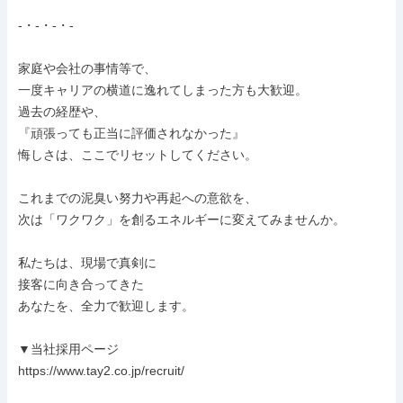
-・-・-・-

家庭や会社の事情等で、

一度キャリアの横道に逸れてしまった方も大歓迎。

過去の経歴や、

『頑張っても正当に評価されなかった』

悔しさは、ここでリセットしてください。

これまでの泥臭い努力や再起への意欲を、

次は「ワクワク」を創るエネルギーに変えてみませんか。

私たちは、現場で真剣に

接客に向き合ってきた

あなたを、全力で歓迎します。

▼当社採用ページ

https://www.tay2.co.jp/recruit/
