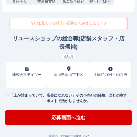
育休あり
交通費支給
第二新卒歓迎
寮・社宅あり
いま見ている求人へ応募してみましょう！
リユースショップの総合職(店舗スタッフ・店
長候補)
正社員
株式会社テイツー
岡山県岡山市中区
月給24万円～35万円
「上が詰まっていて、店長になれない」その小売りの経験、当社の空き
ポストで活かしませんか。
応募画面へ進む
原稿ID：
125bf4636931d0a7