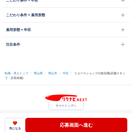
こだわり条件 × 年収
こだわり条件 × 雇用形態
雇用形態 × 年収
注目条件
転職・求人トップ
/
岡山県
/
岡山市
/
中区
/
リユースショップの総合職(店舗スタッ
フ・店長候補)
サイトトップへ
中途採用をご検討の企業様
利用規約・プライバシーポリシー
サイトマップ
ヘルプ・お問い合わせ
応募画面へ進む
（C）Indeed Inc.
気になる