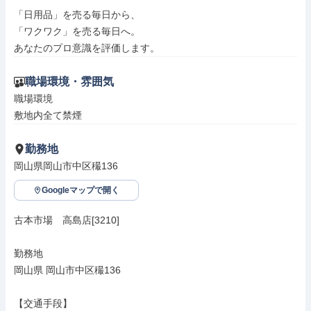
「日用品」を売る毎日から、

「ワクワク」を売る毎日へ。

あなたのプロ意識を評価します。
職場環境・雰囲気
職場環境

敷地内全て禁煙
勤務地
岡山県岡山市中区穝136
Googleマップで開く
古本市場　高島店[3210]

勤務地

岡山県 岡山市中区穝136

【交通手段】
