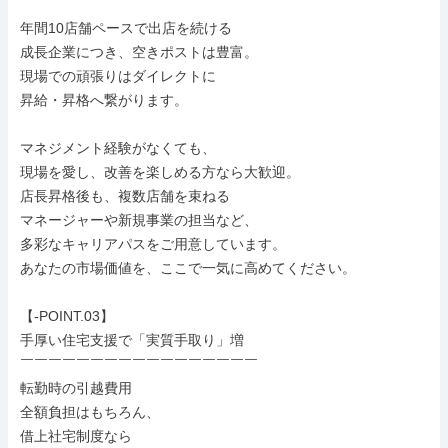
￣￣￣￣￣￣￣￣￣￣￣￣￣￣￣￣￣

年間10店舗ペースで出店を続ける

成長企業につき、空きポストは豊富。

現場での頑張りはダイレクトに

昇給・昇格へ繋がります。

マネジメント経験がなくても、

現場を愛し、改善を楽しめる方なら大歓迎。

店長昇格後も、複数店舗を束ねる

マネージャーや新規事業の担当など、

多彩なキャリアパスをご用意しています。

あなたの市場価値を、ここで一気に高めてください。

【-POINT.03】

手厚い住宅支援で「実質手取り」増

￣￣￣￣￣￣￣￣￣￣￣￣￣￣￣￣￣

転勤時の引越費用

全額負担はもちろん、

借上社宅制度なら
