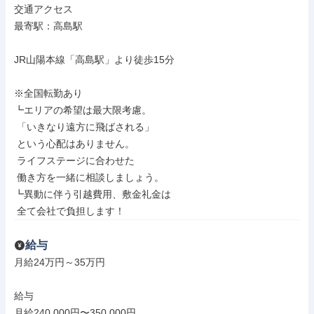
交通アクセス

最寄駅：高島駅

JR山陽本線「高島駅」より徒歩15分

※全国転勤あり

┗エリアの希望は最大限考慮。

 「いきなり遠方に飛ばされる」

 という心配はありません。

 ライフステージに合わせた

 働き方を一緒に相談しましょう。

┗異動に伴う引越費用、敷金礼金は

 全て会社で負担します！
給与
月給24万円～35万円

給与

月給240,000円〜350,000円
