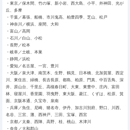
・東京／保木間、竹の塚、新小岩、西大島、小平、外神田、光が
丘、多摩

・千葉／幕張、船橋、市川鬼高、柏豊四季、芝山、松戸

・神奈川／横浜、座間、大和

・富山／高岡

・石川／白山、小松

・長野／松本

・岐阜／土岐、本巣

・静岡／浜松

・愛知／名古屋、一宮、豊川

・大阪／泉大津、南茨木、生野、鶴見、日本橋、北加賀屋、西淀
川、東住吉、緑橋、長吉長原、都島、柏原、門真、中百舌鳥、深
井、原山台、千里丘、高槻春日町、大東、東豊中、庄内、富田
林、寝屋川、香里園、羽曳野、東大阪、菱江、くずは、松原、箕
面、京阪本通、久宝寺、泉南

・兵庫／魚住、尼崎、猪名寺、伊丹、加古川別府、野口、川西、
名谷、三宮、灘、西神戸、三田、宝塚、西宮

・京都／太秦、西陣、高野、桂、桃山、木津川

・奈良／大和郡山
