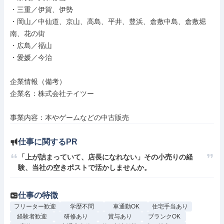
・三重／伊賀、伊勢

・岡山／中仙道、京山、高島、平井、豊浜、倉敷中島、倉敷堀
南、花の街

・広島／福山

・愛媛／今治

企業情報（備考）

企業名：株式会社テイツー

事業内容：本やゲームなどの中古販売
仕事に関するPR
「上が詰まっていて、店長になれない」その小売りの経
験、当社の空きポストで活かしませんか。
仕事の特徴
フリーター歓迎
学歴不問
車通勤OK
住宅手当あり
経験者歓迎
研修あり
賞与あり
ブランクOK