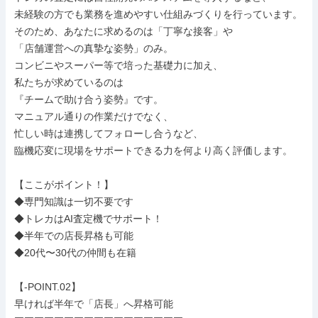
未経験の方でも業務を進めやすい仕組みづくりを行っています。

そのため、あなたに求めるのは「丁寧な接客」や

「店舗運営への真摯な姿勢」のみ。

コンビニやスーパー等で培った基礎力に加え、

私たちが求めているのは

『チームで助け合う姿勢』です。

マニュアル通りの作業だけでなく、

忙しい時は連携してフォローし合うなど、

臨機応変に現場をサポートできる力を何より高く評価します。

【ここがポイント！】

◆専門知識は一切不要です

◆トレカはAI査定機でサポート！

◆半年での店長昇格も可能

◆20代〜30代の仲間も在籍

【-POINT.02】

早ければ半年で「店長」へ昇格可能
