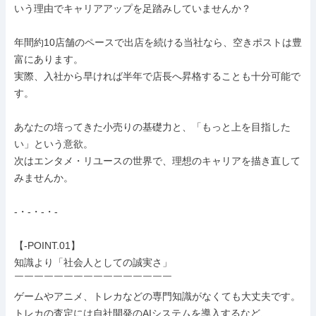
いう理由でキャリアアップを足踏みしていませんか？

年間約10店舗のペースで出店を続ける当社なら、空きポストは豊
富にあります。

実際、入社から早ければ半年で店長へ昇格することも十分可能で
す。

あなたの培ってきた小売りの基礎力と、「もっと上を目指した
い」という意欲。

次はエンタメ・リユースの世界で、理想のキャリアを描き直して
みませんか。

-・-・-・-

【-POINT.01】

知識より「社会人としての誠実さ」

￣￣￣￣￣￣￣￣￣￣￣￣￣￣￣￣

ゲームやアニメ、トレカなどの専門知識がなくても大丈夫です。

トレカの査定には自社開発のAIシステムを導入するなど、
