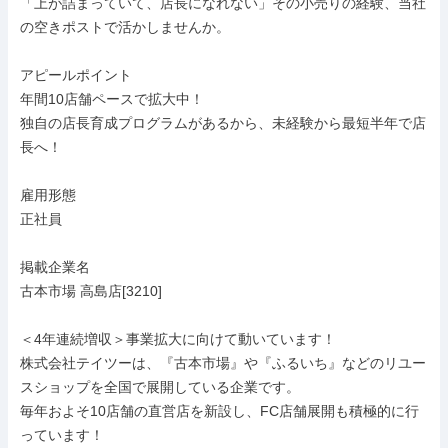
「上が詰まっていて、店長になれない」その小売りの経験、当社
の空きポストで活かしませんか。

アピールポイント

年間10店舗ペースで拡大中！

独自の店長育成プログラムがあるから、未経験から最短半年で店
長へ！

雇用形態

正社員

掲載企業名

古本市場 高島店[3210]

＜4年連続増収＞事業拡大に向けて動いています！

株式会社テイツーは、『古本市場』や『ふるいち』などのリユー
スショップを全国で展開している企業です。

毎年およそ10店舗の直営店を新設し、FC店舗展開も積極的に行
っています！
