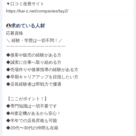
▼口コミ改善サイト

https://kai-z.net/companies/tay2/
求めている人材
応募資格

＼ 経験・学歴は一切不問！／

￣￣￣￣￣￣￣￣￣￣￣￣￣￣

◆接客や販売の経験がある方

◆誠実に仕事へ取り組める方

◆売場作りや後輩指導の経験がある方

◆早期キャリアアップを目指したい方

◆店長経験者は即戦力で優遇

【ここがポイント！】

◆専門知識は一切不要です

◆AI査定機があるから安心！

◆半年での店長昇格も可能

◆20代〜30代の仲間も在籍
