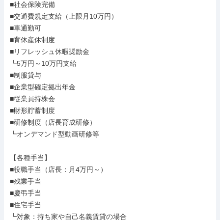
■社会保険完備

■交通費規定支給（上限月10万円）

■車通勤可

■育休産休制度

■リフレッシュ休暇奨励金

┗5万円～10万円支給

■制服貸与

■企業型確定拠出年金

■従業員持株会

■財形貯蓄制度

■研修制度（店長育成研修）

┗オンデマンド型動画研修等

【各種手当】

■役職手当（店長：月4万円～）

■残業手当

■慶弔手当

■住宅手当

┗対象：持ち家や自己名義賃貸の場合
