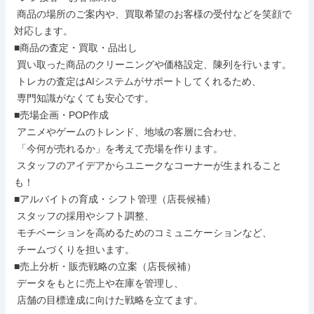
 商品の場所のご案内や、買取希望のお客様の受付などを笑顔で
対応します。

■商品の査定・買取・品出し

 買い取った商品のクリーニングや価格設定、陳列を行います。

 トレカの査定はAIシステムがサポートしてくれるため、

 専門知識がなくても安心です。

■売場企画・POP作成

 アニメやゲームのトレンド、地域の客層に合わせ、

 「今何が売れるか」を考えて売場を作ります。

 スタッフのアイデアからユニークなコーナーが生まれること
も！

■アルバイトの育成・シフト管理（店長候補）

 スタッフの採用やシフト調整、

 モチベーションを高めるためのコミュニケーションなど、

 チームづくりを担います。

■売上分析・販売戦略の立案（店長候補）

 データをもとに売上や在庫を管理し、

 店舗の目標達成に向けた戦略を立てます。
