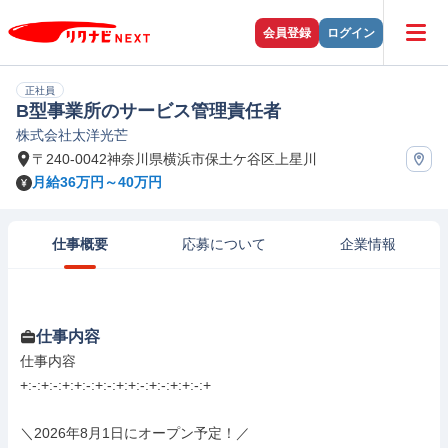
会員登録
ログイン
正社員
B型事業所のサービス管理責任者
株式会社太洋光芒
〒240-0042神奈川県横浜市保土ケ谷区上星川
月給36万円～40万円
仕事概要
応募について
企業情報
仕事内容
仕事内容

+:-:+:-:+:+:-:+:-:+:+:-:+:-:+:+:-:+

＼2026年8月1日にオープン予定！／
