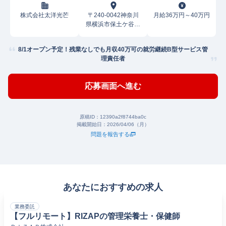
株式会社太洋光芒
〒240-0042神奈川
月給36万円～40万円
県横浜市保土ケ谷区
上星川
8/1オープン予定！残業なしでも月収40万可の就労継続B型サービス管
理責任者
応募画面へ進む
原稿ID：
12390a2f8744ba0c
掲載開始日：
2026/04/06（月）
問題を報告する
あなたにおすすめの求人
業務委託
【フルリモート】RIZAPの管理栄養士・保健師