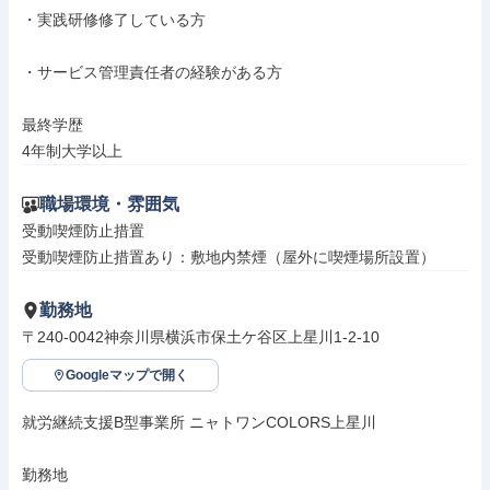
・実践研修修了している方

・サービス管理責任者の経験がある方

最終学歴

4年制大学以上
職場環境・雰囲気
受動喫煙防止措置

受動喫煙防止措置あり：敷地内禁煙（屋外に喫煙場所設置）
勤務地
〒240-0042神奈川県横浜市保土ケ谷区上星川1-2-10
Googleマップで開く
就労継続支援B型事業所 ニャトワンCOLORS上星川

勤務地
