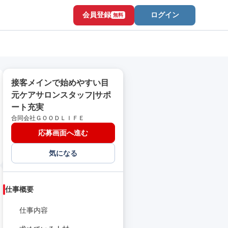
会員登録
ログイン
無料
接客メインで始めやすい目
元ケアサロンスタッフ|サポ
ート充実
合同会社ＧＯＯＤＬＩＦＥ
応募画面へ進む
気になる
仕事概要
仕事内容