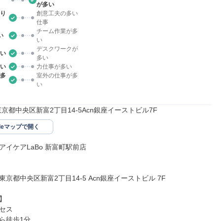
が多い
り
創意工夫の多い
仕事
チーム作業が多
い
い
デスクワークが
い
多い
い
力仕事が多い
多
室外の仕事が多
い
41東京都中央区新富2丁目14-5Acn銀座イーストビル7F
gleマップで開く
イケアLaBo 新富町駅前店

41東京都中央区新富2丁目14-5 Acn銀座イーストビル 7F



セス

ら徒歩1分