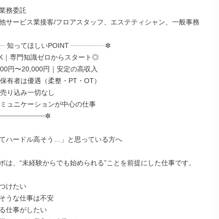
業務委託

他サービス業接客/フロアスタッフ、エステティシャン、一般事務

 知ってほしいPOINT ┈┈┈┈┈✼

OK｜専門知識ゼロからスタート◎

000円〜20,000円｜安定の高収入

格保有者は優遇（柔整・PT・OT）

・売り込み一切なし

コミュニケーションが中心の仕事

┈┈┈┈┈┈┈┈┈┈┈✼

てハードル高そう…」と思っている方へ

ボは、“未経験からでも始められる”ことを前提にした仕事です。

つけたい

そうな仕事は不安

る仕事がしたい
