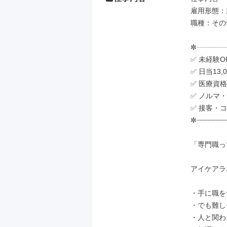
雇用形態：
職種：その
✼┈┈┈┈┈
✅ 未経験
✅ 日当13,
✅ 医療資
✅ ノルマ
✅ 接客・
✼┈┈┈┈┈┈┈┈
「専門職っ
アイケアラ
・手に職を
・でも難し
・人と関わ