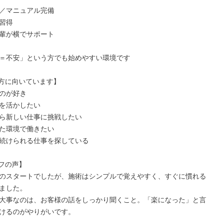
／マニュアル完備

習得

輩が横でサポート

＝不安」という方でも始めやすい環境です

方に向いています】

のが好き

を活かしたい

ら新しい仕事に挑戦したい

た環境で働きたい

続けられる仕事を探している

フの声】

のスタートでしたが、施術はシンプルで覚えやすく、すぐに慣れる
ました。

大事なのは、お客様の話をしっかり聞くこと。「楽になった」と言
けるのがやりがいです。