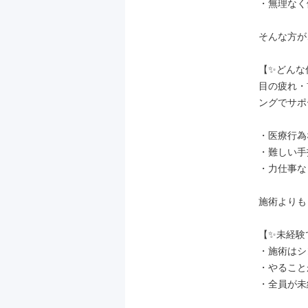
・無理なく
そんな方が
【✨どんな
目の疲れ・
ングでサポ
・医療行為
・難しい手
・力仕事なし
施術よりも
【✨未経験
・施術はシ
・やること
・全員が未