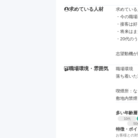
求めている人材
求めている
・今の職場
・接客は好き
・将来はま
・20代の
志望動機が
職場環境・雰囲気
職場環境

落ち着いた
喫煙所：な
敷地内禁煙
多い年齢層
10
代
50
特徴・ポイ
お客様との対