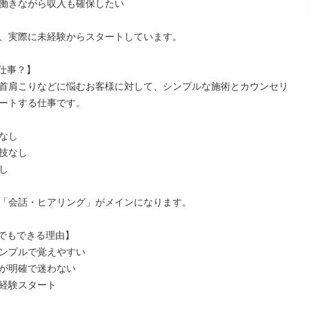
働きながら収入も確保したい

、実際に未経験からスタートしています。

仕事？】

首肩こりなどに悩むお客様に対して、シンプルな施術とカウンセリ
ートする仕事です。

なし

技なし



「会話・ヒアリング」がメインになります。

でもできる理由】

ンプルで覚えやすい

が明確で迷わない

経験スタート
