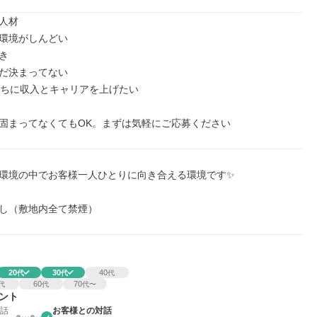
人材

環境がしんどい



だ決まってない

うちに収入とキャリアを上げたい

固まってなくてもOK。まずは気軽にご応募ください
環境の中でお客様一人ひとりに向き合える環境です✨

し（敷地内全て禁煙）

20
30
40
代
代
代
60
70
代
代
代〜
ント
話
お客様との対話