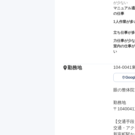
が少ない
マニュアル通
の仕事
1人作業が多
立ち仕事が多
力仕事が少な
室内の仕事が
い
104-00
勤務地
Goo
眼の整体院ア
勤務地

〒10400
【交通手段】
交通・アク
新富町駅か