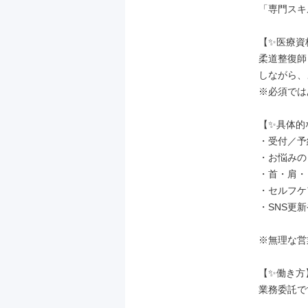
「専門スキ
【✨医療資
柔道整復師
しながら、
※必須では
【✨具体的
・受付／予
・お悩みの
・首・肩・
・セルフケ
・SNS更
※無理な営
【✨働き方】
業務委託で