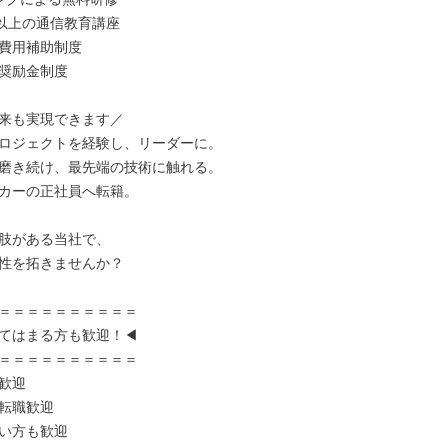
以上の通信教育講座

費用補助制度

奨励金制度

来も実現できます／

ロジェクトを経験し、リーダーに。

磨き続け、最先端の技術に触れる。

カーの正社員へ転籍。

肢がある当社で、

性を拓きませんか？

＝＝＝＝＝＝＝＝＝＝

てはまる方も歓迎！◀

＝＝＝＝＝＝＝＝＝＝

歓迎

転職歓迎

い方も歓迎
