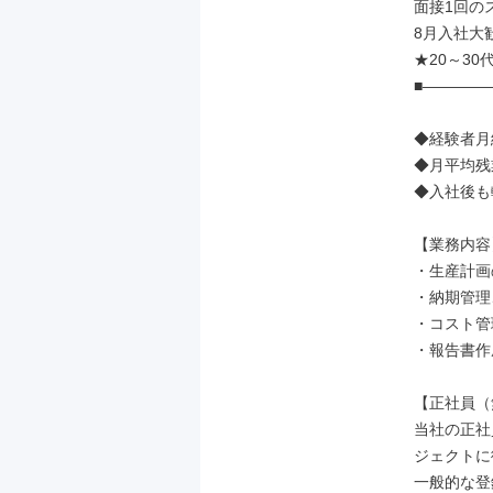
面接1回の
8月入社大歓
★20～30
■――――
◆経験者月給
◆月平均残業
◆入社後も
【業務内容】
・生産計画
・納期管理
・コスト管
・報告書作成
【正社員（
当社の正社
ジェクトに
一般的な登