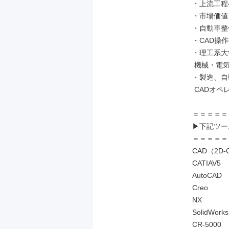
・上流工程
・市場価値
・自動車整
・CAD操
・理工系大
 機械・電気電子を学ばれた方

・製造、自
 CADオペレーター経験者

＝＝＝＝＝
▶下記ツー
＝＝＝＝＝
CAD（2D-
CATIAV5

AutoCAD

Creo

NX

SolidWorks

CR-5000
