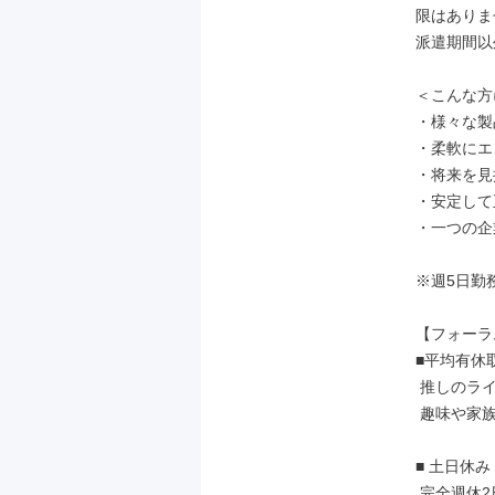
限はありま
派遣期間以
＜こんな方
・様々な製
・柔軟にエ
・将来を見
・安定して
・一つの企
※週5日勤
【フォーラ
■平均有休取
 推しのライブ・旅行・平日のレジャーなど、

 趣味や家族との時間を充実させている社員も多数！

■ 土日休み
 完全週休2日（土日祝休み）で、残業も少なめ、
