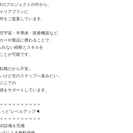
8件のプロジェクトの中から、

ャリアプランに

件をご提案しています。

空宇宙・半導体・医療機器など、

カーや製品に携わることで、

られない経験とスキルを

ことが可能です。

転職だから不安」

いけど次のステップへ進みたい」

ジニアの

成をサポートしています。

＝＝＝＝＝＝＝＝＝＝

もっと”レベルアップ◀

＝＝＝＝＝＝＝＝＝＝

D設備を完備

ングによる無料研修
