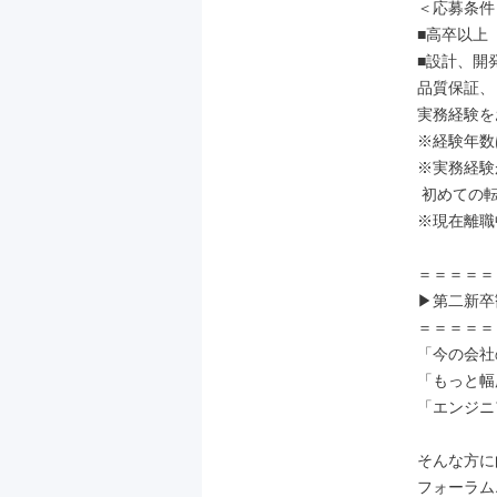
＜応募条件＞
■高卒以上

■設計、開
品質保証、
実務経験を
※経験年数
※実務経験
 初めての転職される方も歓迎。

※現在離職
＝＝＝＝＝
▶第二新卒
＝＝＝＝＝
「今の会社
「もっと幅
「エンジニ
そんな方に
フォーラム