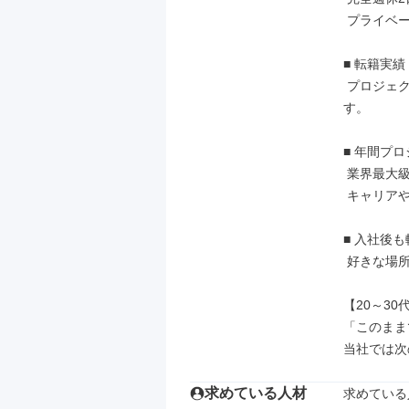
 プライベートの時間も確保できる環境です。

■ 転籍実績
 プロジェクト先の大手メーカーへ正社員として転籍するチャンスも多数ありま
す。

■ 年間プロ
 業界最大級の案件数の中から、あなたに最適なプロジェクトをご紹介します。

 キャリアや希望に関するご相談もお気軽にどうぞ！

■ 入社後も
 好きな場所、馴染みのある土地で、長く安心して働けます。

【20～3
「このまま
当社では次
求めている人材
求めている