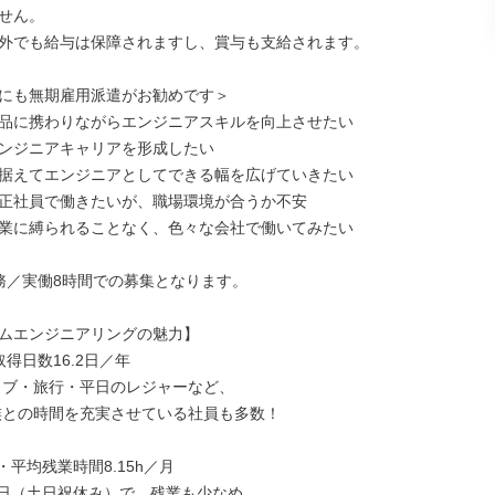
せん。

外でも給与は保障されますし、賞与も支給されます。

にも無期雇用派遣がお勧めです＞

品に携わりながらエンジニアスキルを向上させたい

ンジニアキャリアを形成したい

据えてエンジニアとしてできる幅を広げていきたい

正社員で働きたいが、職場環境が合うか不安

業に縛られることなく、色々な会社で働いてみたい

務／実働8時間での募集となります。

ムエンジニアリングの魅力】

得日数16.2日／年

・平均残業時間8.15h／月
