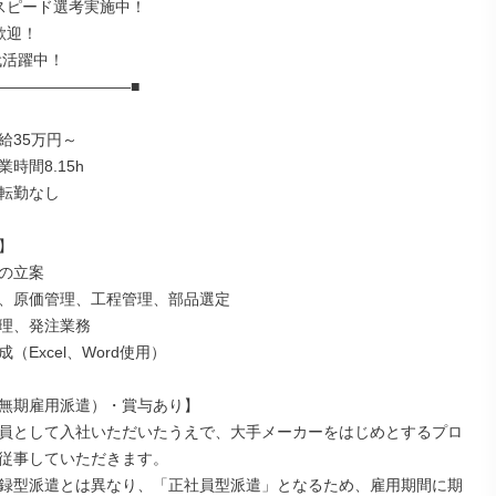
スピード選考実施中！

迎！

代活躍中！

―――――――――■

35万円～

時間8.15h

転勤なし



の立案

、原価管理、工程管理、部品選定

理、発注業務

（Excel、Word使用）

無期雇用派遣）・賞与あり】

員として入社いただいたうえで、大手メーカーをはじめとするプロ
従事していただきます。

録型派遣とは異なり、「正社員型派遣」となるため、雇用期間に期