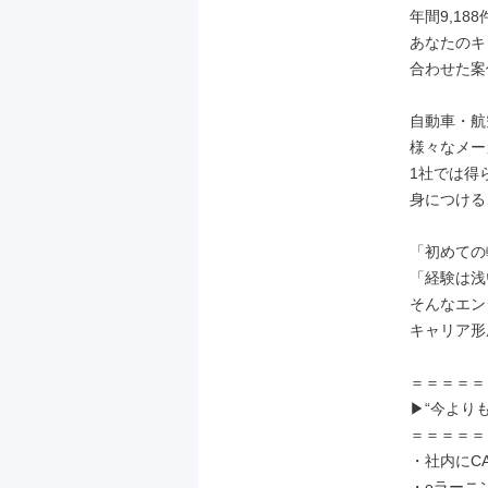
年間9,18
あなたのキ
合わせた案
自動車・航
様々なメー
1社では得
身につける
「初めての
「経験は浅
そんなエン
キャリア形
＝＝＝＝＝
▶“今より
＝＝＝＝＝
・社内にCA
・eラーニ