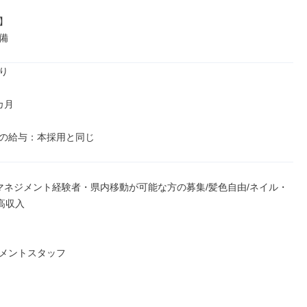


備


月

の給与：本採用と同じ
マネジメント経験者・県内移動が可能な方の募集/髪色自由/ネイル・
高収入

メントスタッフ
