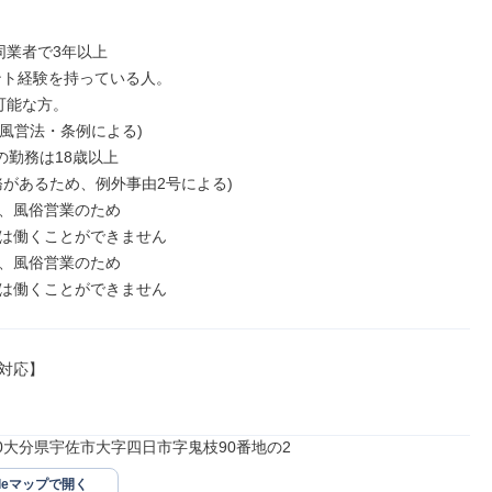
同業者で3年以上

可能な方。

(風営法・条例による)

の勤務は18歳以上

務があるため、例外事由2号による)

、風俗営業のため

は働くことができません

、風俗営業のため

は働くことができません
対応】

000大分県宇佐市大字四日市字鬼枝90番地の2
gleマップで開く