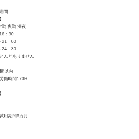
期間



夕勤 夜勤 深夜

16：30

～21：00

～24：30

とんどありません

間以内

働時間173H



試用期間6カ月