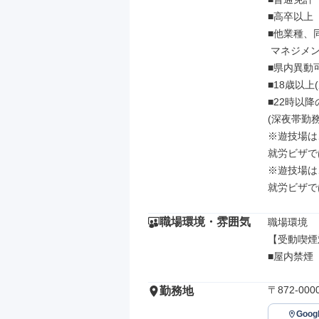
■高卒以上

■他業種、
 マネジメント経験を持っている人。

■県内異動
■18歳以上
■22時以降
(深夜帯勤
※遊技場は
就労ビザで
※遊技場は
就労ビザで
職場環境・雰囲気
職場環境

【受動喫煙
■屋内禁煙
〒872-0
勤務地
Goo