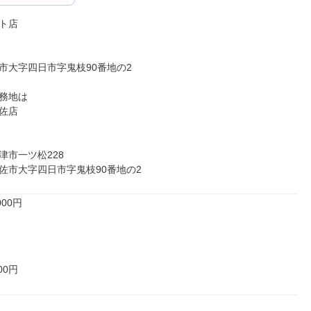
ト店

市大字四日市字鬼枝90番地の2

務地は

佐店

市一ツ松228

佐市大字四日市字鬼枝90番地の2
00円

00円