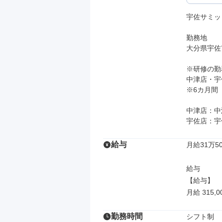
宇佐サミッ
勤務地

大分県宇佐
※研修の勤
中津店・宇
※6カ月間

中津店：中津
宇佐店：宇
給与
月給31万50
給与

【給与】

月給 315,0
勤務時間
シフト制
