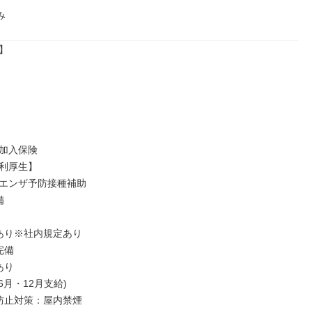
み


加入保険

利厚生】

エンザ予防接種補助



あり※社内規定あり

備

り

6月・12月支給)

防止対策：屋内禁煙
