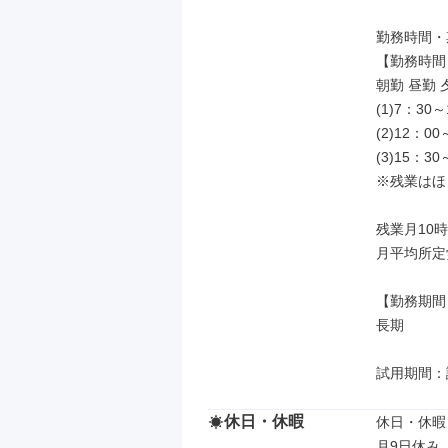
勤務時間・
【勤務時間】
朝勤 昼勤 
(1)7：30～
(2)12：00
(3)15：30
※残業はほ
残業月10時
月平均所定労
【勤務期間】
長期

試用期間：
休日・休暇
休日・休暇

月9日休み
