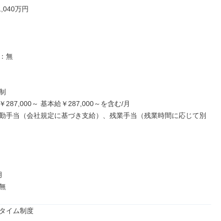
,040万円

：無



87,000～ 基本給￥287,000～を含む/月

勤手当（会社規定に基づき支給）、残業手当（残業時間に応じて別


無
タイム制度
