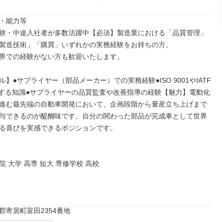
・能力等

験・中途入社者が多数活躍中【必須】製造業における「品質管理」
製造技術」「購買」いずれかの実務経験をお持ちの方。

界での経験がない方も歓迎いたします。

】●サプライヤー（部品メーカー）での実務経験●ISO 9001やIATF 
に関する知識●サプライヤーの品質監査や改善指導の経験【魅力】電動化
進む最先端の自動車開発において、企画段階から量産立ち上げまで
与できるのが醍醐味です。自分の関わった部品が完成車として世界
る喜びを実感できるポジションです。

 大学 高専 短大 専修学校 高校

郡寄居町富田2354番地