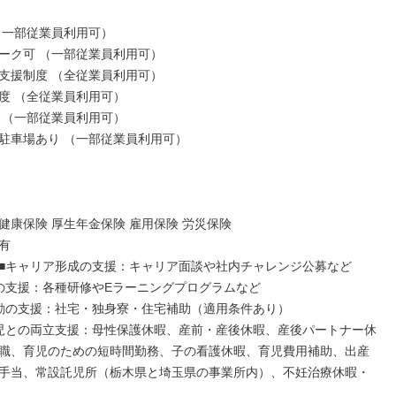
（一部従業員利用可）

ーク可 （一部従業員利用可）

支援制度 （全従業員利用可）

度 （全従業員利用可）

 （一部従業員利用可）

駐車場あり （一部従業員利用可）

健康保険 厚生年金保険 雇用保険 労災保険



■キャリア形成の支援：キャリア面談や社内チャレンジ公募など

の支援：各種研修やEラーニングプログラムなど

勤の支援：社宅・独身寮・住宅補助（適用条件あり）

児との両立支援：母性保護休暇、産前・産後休暇、産後パートナー休
職、育児のための短時間勤務、子の看護休暇、育児費用補助、出産
手当、常設託児所（栃木県と埼玉県の事業所内）、不妊治療休暇・