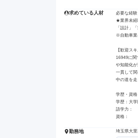
求めている人材
必要な経験
★業界未経
「設計」「
※自動車業
【歓迎スキル
16949
や知能化が
一貫して関
中の道を走
学歴・資格

学歴：大学院
語学力：

資格：
埼玉県大里
勤務地