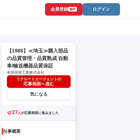
会員登録
ログイン
無料
【1988】≪埼玉≫購入部品
の品質管理・品質熟成 自動
車/輸送機器品質保証
本田技研工業株式会社
リクルートエージェントの
応募画面へ進む
気になる
27
人
が応募画面に進みました
仕事概要