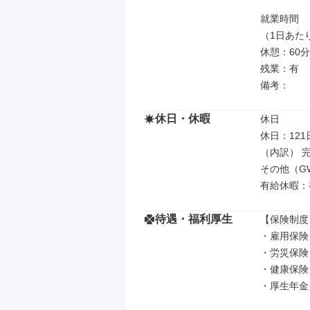
就業時間

（1日あた
休憩：60分

残業：有

備考：
休日・休暇
休日

休日：121日
（内訳） 完
その他（G
有給休暇：有
待遇・福利厚生
【保険制度】
・雇用保険

・労災保険

・健康保険

・厚生年金
