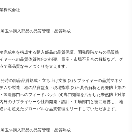
業株式会社

】≪埼玉≫購入部品の品質管理・品質熟成

の四輪完成車を構成する購入部品の品質保証。開発段階からの品質熟
イヤーへの品質体質強化の指導、量産・市場不具合の解析など、グ
点で高品質なモノづくりを支えます。

種開発時の部品品質熟成・立ち上げ支援 (2)サプライヤーの品質マネジ
テムや製造工程の品質監査・現場指導 (3)不具合解析と再発防止策の
・製造部門へのフィードバック (4)専門知識を活かした未然防止対策
内外のサプライヤーや社内開発・設計・工場部門と密に連携し、地
違いを超えたグローバルな品質管理をリードしていただきます。

】≪埼玉≫購入部品の品質管理・品質熟成