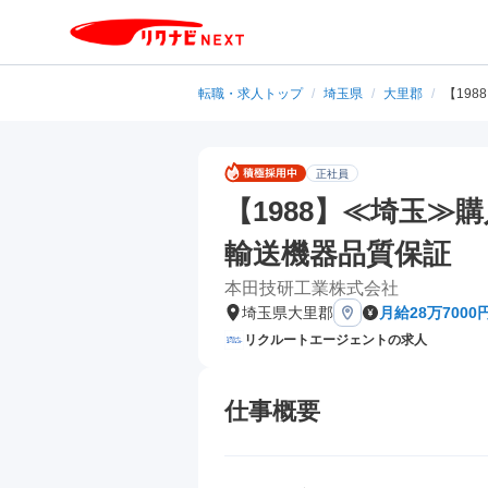
転職・求人トップ
/
埼玉県
/
大里郡
/
【19
正社員
【1988】≪埼玉≫
輸送機器品質保証
本田技研工業株式会社
埼玉県大里郡
月給28万7000
リクルートエージェントの求人
仕事概要