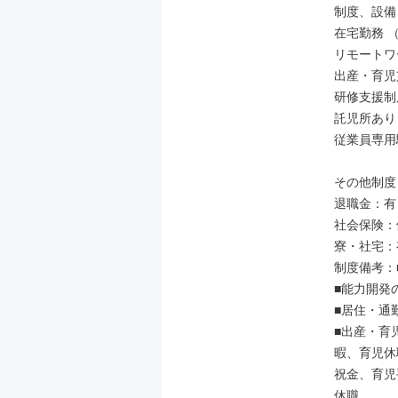
制度、設備

在宅勤務 
リモートワ
出産・育児
研修支援制
託児所あり
従業員専用
その他制度

退職金：有

社会保険：
寮・社宅：有
制度備考：
■能力開発
■居住・通
■出産・育
暇、育児休
祝金、育児
休職
