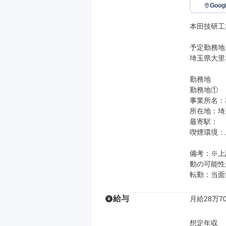
Goo
本田技研工
予定勤務地

埼玉県大里郡
勤務地

勤務地①

事業所名：
所在地：埼玉
最寄駅：

喫煙環境：
備考：※上
動の可能性
転勤：当面
給与
月給28万70
想定年収
