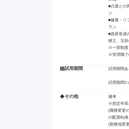
■介護との
ジ

■健康・リ
ラン

■資産形成
積立、互助
※一部制度
※管理職で
試用期間
試用期間あり
試用期間2
その他
備考

※想定年収
(職務変更
の配置転換
(勤務地変