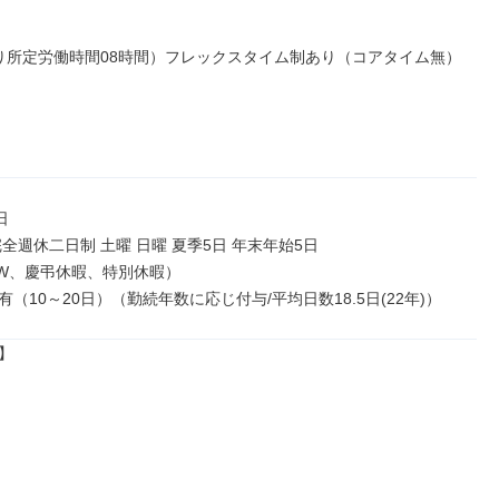
り所定労働時間08時間）フレックスタイム制あり（コアタイム無）



全週休二日制 土曜 日曜 夏季5日 年末年始5日

W、慶弔休暇、特別休暇）

（10～20日）（勤続年数に応じ付与/平均日数18.5日(22年)）

