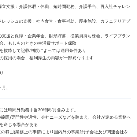
両立支援：介護休暇・休職、短時間勤務、介護手当、再入社チャレン
フレッシュの支援：社内食堂・食事補助、厚生施設、カフェテリアプ
の支援と保障：企業年金、財形貯蓄、従業員持ち株会、ライフプラン
会、もしものときの生活費サポート保険

を抜粋して記載/制度によっては適用条件あり

の採用の場合、福利厚生の内容が一部異なります


ヶ月。
には時間外勤務手当30時間/月含みます。

の範囲)専門性や適性、会社ニーズなどを踏まえ、会社が定める業務へ
を命じる場合がある

更の範囲)業務上の事情により国内外の事業所(子会社及び関連会社を