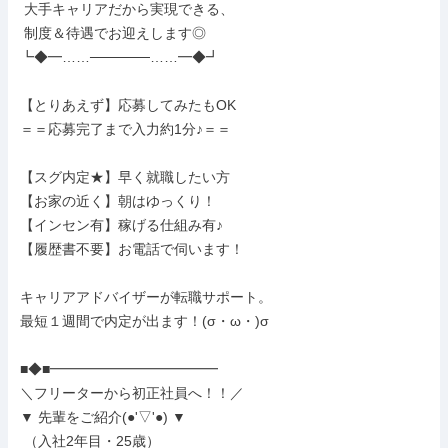
 大手キャリアだから実現できる、

 制度＆待遇でお迎えします◎

┗◆━……──────……━◆┛

【とりあえず】応募してみたもOK

＝＝応募完了まで入力約1分♪＝＝

【スグ内定★】早く就職したい方

【お家の近く】朝はゆっくり！

【インセン有】稼げる仕組み有♪

【履歴書不要】お電話で伺います！

キャリアアドバイザーが転職サポート。

最短１週間で内定が出ます！(σ・ω・)σ

■◆■━━━━━━━━━━━━

＼フリーターから初正社員へ！！／

▼ 先輩をご紹介(●'▽'●) ▼

 （入社2年目・25歳）
