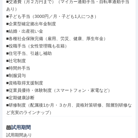
■交通費（月２万円まで）（マイカー通勤手当・自転車通勤手当
あり）

■子ども手当（3000円／月・子ども1人につき）

■企業型確定拠出年金制度

■結婚・出産祝い金

■各種社会保険完備（雇用、労災、健康、厚生年金）

■役職手当（女性管理職も在籍）

■住宅手当、引越し補助

■社宅制度

■時間外手当

■制服貸与

■資格取得支援制度

■従業員優待・体験制度（スマートフォン・家電など）

■定期健康診断

■研修制度（配属後1か月・３か月、資格対策研修、階層別研修な
ど充実のラインナップ）
試用期間
試用期間あり
