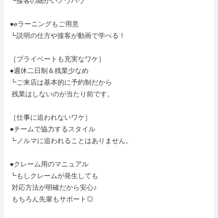
┗接客の細かいノウハウ

●eラーニングもご用意

┗説明の仕方や接客が動画で学べる！

［プライベートも充実なワケ］

●週休二日制＆残業少なめ

┗ご来店は基本的に予約制だから

 残業はしないのが当たり前です。

［仕事に追われないワケ］

●チームで協力するスタイル

┗ノルマに追われることはありません。

●クレーム用のマニュアル

┗もしクレームが発生しても

 対応方法が明確だから安心♪

 もちろん先輩もサポート◎
