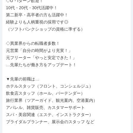
◇U・Iターン歓迎！

10代・20代・30代活躍中！

第二新卒・高卒者の方も活躍中！

経験よりも人柄重視の採用です◎

（ソフトバンクショップの資格に準ずる）

◇異業界からの転職者多数！

元営業「自分の時間がより充実！」

元フリーター「やっと安定できた！」

…先輩たちが働き方をアップデート！

▼先輩の前職は…

ホテルスタッフ（フロント、コンシェルジュ）

飲食店スタッフ（ホール、バーテンダー）

旅行業界（ツアーガイド、観光案内、空港案内）

アパレル、雑貨販売、カスタマーサポート

スパ・美容関連（エステ、インストラクター）

ブライダルプランナー、展示会のスタッフ など
