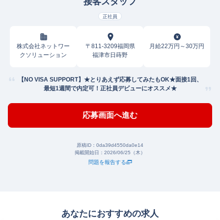
接客スタッフ
正社員
株式会社ネットワー
〒811-3209福岡県
月給22万円～30万円
クソリューション
福津市日蒔野
【NO VISA SUPPORT】★とりあえず応募してみたもOK★面接1回、
最短1週間で内定可！正社員デビューにオススメ★
応募画面へ進む
原稿ID：
0da39d4550da0e14
掲載開始日：
2026/06/25（木）
問題を報告する
あなたにおすすめの求人