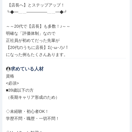
 【店長へ】とステップアップ！

┗◆━……───────……━◆┛

～～20代で【店長】も多数！♪～～

明確な「評価体制」なので

正社員が初めてだった先輩が

【20代のうちに店長】Σ(･ω･ﾉ)ﾉ！

になった例もたくさんあります。
求めている人材
資格

<必須>

■39歳以下の方

（長期キャリア形成のため）

◇未経験・初心者OK！

学歴不問・職歴・一切不問！
