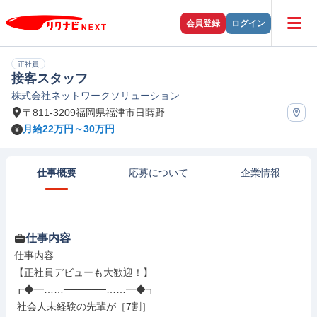
会員登録
ログイン
正社員
接客スタッフ
株式会社ネットワークソリューション
〒811-3209福岡県福津市日蒔野
月給22万円～30万円
仕事概要
応募について
企業情報
仕事内容
仕事内容

【正社員デビューも大歓迎！】

┏◆━……──────……━◆┓

 社会人未経験の先輩が［7割］
