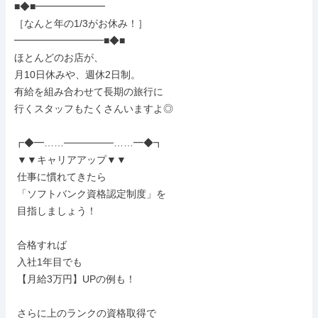
■◆■━━━━━━━

［なんと年の1/3がお休み！］

━━━━━━━━━■◆■

ほとんどのお店が、

月10日休みや、週休2日制。

有給を組み合わせて長期の旅行に

行くスタッフもたくさんいますよ◎

┏◆━……───────……━◆┓

 ▼▼キャリアアップ▼▼

 仕事に慣れてきたら

 「ソフトバンク資格認定制度」を

 目指しましょう！

 合格すれば

 入社1年目でも

 【月給3万円】UPの例も！

 さらに上のランクの資格取得で
