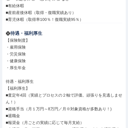
■有給休暇

■産前産後休暇（取得・復職実績あり）

■育児休暇（取得率100％！復職実績95％）
待遇・福利厚生
【保険制度】

・雇用保険

・労災保険

・健康保険

・厚生年金

待遇・福利厚生

【福利厚生】

■査定年4回（実績とプロセスの２軸で評価。頑張りを見逃しませ
ん！）

■資格手当（月１万円～8万円／月※対象資格が多数あり！)

■退職金

■報奨金（月ごとの実績に応じて毎月支給）
