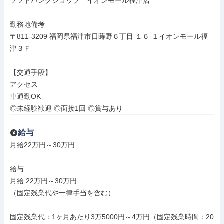
ソフトバンクショップ　イオンモール福津店

勤務地備考

〒811-3209 福岡県福津市日蒔野６丁目 １６‐１イオンモール福
津３Ｆ

【交通手段】

アクセス

車通勤OK

◎未経験歓迎 ◎面接1回 ◎賞与あり
給与
月給22万円～30万円

給与

月給 22万円～30万円

（固定残業代や一律手当を含む）

固定残業代：1ヶ月あたり3万5000円～4万円（固定残業時間：20