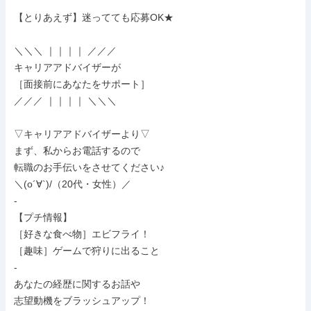
【とりあえず】迷ってても応募OK★

＼＼＼ ｜｜｜｜ ／／／

キャリアアドバイザーが

［面接前にあなたをサポート］

／／／ ｜｜｜｜ ＼＼＼

▽キャリアアドバイザーより▽

まず、私からお電話するので

転職のお手伝いをさせてください♪

＼(o´∀`)/（20代・女性）／

-

【プチ情報】

［好きな食べ物］エビフライ！

［趣味］ゲームで狩りに出ること

-

あなたの経歴に関するお話や

志望動機をブラッシュアップ！
