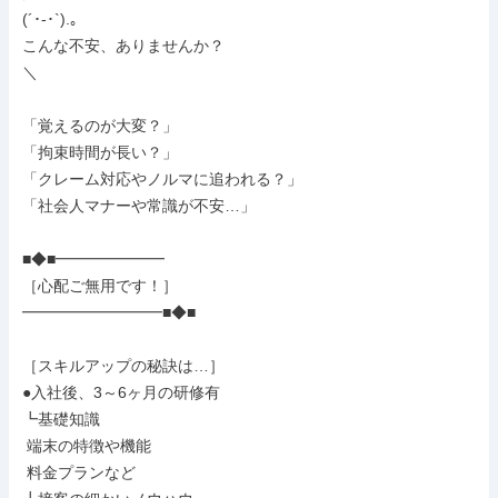
(´･-･`).｡

こんな不安、ありませんか？

＼

「覚えるのが大変？」

「拘束時間が長い？」

「クレーム対応やノルマに追われる？」

「社会人マナーや常識が不安…」

■◆■━━━━━━━

［心配ご無用です！］

━━━━━━━━━■◆■

［スキルアップの秘訣は…］

●入社後、3～6ヶ月の研修有

┗基礎知識

 端末の特徴や機能

 料金プランなど
