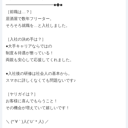
━━━━━━━━━━━━■◆■

［前職は…？］

居酒屋で数年フリーター。

そろそろ就職を…と入社しました。

［入社の決め手は？］

●大手キャリアならではの

制度＆待遇が整っている！

両親も安心して応援してくれました。

●入社後の研修は社会人の基本から。

スマホに詳しくなくても問題ないです♪

［ヤリガイは？］

お客様に喜んでもらうこと！

その機会が増えていて嬉しいです！

＼ (*´∀｀)人('Ｕ'＊人) ／
