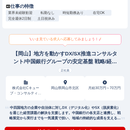
仕事の特徴
業界未経験歓迎
転勤なし
時短勤務あり
在宅OK
完全週休2日制
土日祝休み
いま見ている求人へ応募してみましょう！
【岡山】地方を動かすDX/SX推進コンサルタ
ント/中国銀行グループの安定基盤 戦略/経営
コンサルタント
正社員
株式会社Cキュー
岡山県岡山市北区
月給30万円～70万円
ブ・コンサルティン
グ
中四国地方の企業や自治体に対しDX（デジタル化）やSX（脱炭素化）
を通じた経営課題の解決を支援します。中国銀行の各支店と連携し、戦
略策定から実行までを一気通貫で担い、地域の持続的な成長を支える役
割です。