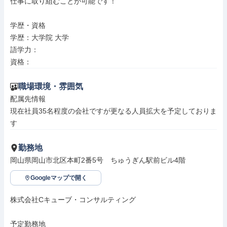
仕事に取り組むことが可能です！

学歴・資格

学歴：大学院 大学

語学力：

資格：
職場環境・雰囲気
配属先情報

現在社員35名程度の会社ですが更なる人員拡大を予定しておりま
す
勤務地
岡山県岡山市北区本町2番5号　ちゅうぎん駅前ビル4階
Googleマップで開く
株式会社Cキューブ・コンサルティング

予定勤務地
