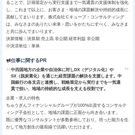
ることで、計画策定から実行支援まで一気通貫の支援体制を強化
し、これまで以上に、お客さま・地域の課題解決や持続的成長に
貢献してまいります。株式会社Ｃキューブ・コンサルティング
は、みなさまのありたい未来・思いをかたちにすべく、みなさま
と共に歩んでまいります。

決算情報：決算期 売上高 非公開 経常利益 非公開

※決済単位：単体
仕事に関するPR
中四国地方の企業や自治体に対しDX（デジタル化）や
SX（脱炭素化）を通じた経営課題の解決を支援します。中
国銀行の各支店と連携し、戦略策定から実行までを一気通
貫で担い、地域の持続的な成長を支える役割です。
企業・求人の特色

ちゅうぎんフィナンシャルグループが100%出資するコンサルテ
ィング子会社として、地域の課題に正面から向き合います。

既に優秀なコンサルタントが多数参画しており、培った能力を生
かして地方創生の最前線で活躍いただけます。