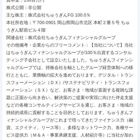
資本金：150百万円

株式公開：非公開

主な株主：株式会社ちゅうぎんFG 100.0％

本社所在地：〒700-0901 岡山県岡山市北区 本町２番５号 ちゅ
うぎん駅前ビル４階

関連会社：株式会社ちゅうぎんフィナンシャルグループ

その他備考・企業からのフリーコメント：【当社について】当社
はちゅうぎんフィナンシャルグループが100％出資するコンサル
ティング子会社として設立いたしました。ちゅうぎんフィナンシ
ャルグループでは、持株会社を軸としたグループ経営体制への移
行とともに、業務軸の拡大を進めております。デジタル・トラン
スフォーメーション（ＤＸ）/サステナビリティ・トランスフォ
ーメーション（ＳＸ）など、お客さま・地域が直面する複雑な課
題に正面から向き合い、解決策のご提案や実現に向けた伴走支援
などの各種コンサルティングサービスを通じ、お客さま・地域の
持続的成長に貢献することを目的としております。ちゅうぎんフ
ィナンシャルグループがこれまで培ってきたファイナンス力（融
資、エクイティ、リース等）、多様なネットワーク力、各種サー
ビス提供力（Ｍ＆Ａ・事業承継支援、人材紹介等）に当社が加わ