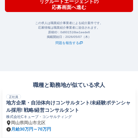
リクルートエージェントの
応募画面へ進む
この求人は職業紹介事業者による紹介案件です。
応募情報は職業紹介事業者に送信されます。
原稿ID：
0d601516be1eede6
掲載開始日：
2026/05/07（木）
問題を報告する
職種と勤務地が似ている求人
正社員
地方企業・自治体向けコンサルタント/未経験ポテンシャ
ル採用! 戦略/経営コンサルタント
株式会社Cキューブ・コンサルティング
岡山県岡山市北区
月給30万円～70万円