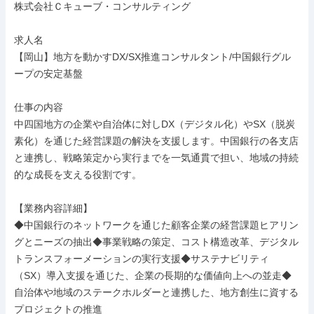
株式会社Ｃキューブ・コンサルティング

求人名

【岡山】地方を動かすDX/SX推進コンサルタント/中国銀行グル
ープの安定基盤

仕事の内容

中四国地方の企業や自治体に対しDX（デジタル化）やSX（脱炭
素化）を通じた経営課題の解決を支援します。中国銀行の各支店
と連携し、戦略策定から実行までを一気通貫で担い、地域の持続
的な成長を支える役割です。

【業務内容詳細】

◆中国銀行のネットワークを通じた顧客企業の経営課題ヒアリン
グとニーズの抽出◆事業戦略の策定、コスト構造改革、デジタル
トランスフォーメーションの実行支援◆サステナビリティ
（SX）導入支援を通じた、企業の長期的な価値向上への並走◆
自治体や地域のステークホルダーと連携した、地方創生に資する
プロジェクトの推進
