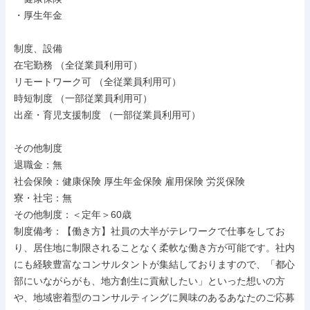
・厚生年金

制度、設備

在宅勤務 （全従業員利用可）

リモートワーク可 （全従業員利用可）

時短制度 （一部従業員利用可）

出産・育児支援制度 （一部従業員利用可）

その他制度

退職金：無

社会保険：健康保険 厚生年金保険 雇用保険 労災保険

寮・社宅：無

その他制度：＜定年＞60歳

制度備考：【働き方】社員の大半がテレワークで仕事をしてお
り、居住地に制限されることなく柔軟な働き方が可能です。社内
にも経験豊富なコンサルタントが集結しておりますので、「都心
部にいながらがも、地方創生に貢献したい」といった想いの方
や、地域密着型のコンサルティングに興味のあるあなたのご応募