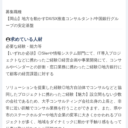
募集職種

【岡山】地方を動かすDX/SX推進コンサルタント/中国銀行グル
ープの安定基盤
求めている人材
必要な経験・能力等

【いずれか必須】◎SIerや情報システム部門にて、IT導入プロジ
ェクトなどに携わったご経験◎経営企画や事業開発にて、コンサ
ルやベンダーとの折衝・窓口業務に携わったご経験◎地方銀行に
て顧客の経営課題に対する

ソリューションを提案した経験◎地方自治体でコンサルなどと協
同したプロジェクトに携わったご経験【魅力】設立間もない少数
の会社であるため、大手コンサルティング会社出身の上長と、非
常に近い距離でコンサル業務を行うことができます。また、県や
市のステークホルダーや地方企業の変革に大きくかかわれるプロ
ジェクトが多く、地域をダイナミックに動かす手触り感をもって