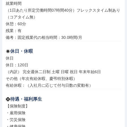
就業時間

（1日あたり所定労働時間07時間40分）フレックスタイム制あり
（コアタイム無）

休憩：60分

残業：有

備考：固定残業代の相当時間：30.0時間/月
休日・休暇
休日

休日：120日

（内訳） 完全週休二日制 土曜 日曜 祝日 年末年始6日

その他（年次有給休暇、慶弔特別休暇）

有給休暇：（入社月に応じて付与日数の変動有）
待遇・福利厚生
【保険制度】

・雇用保険

・労災保険

・健康保険
