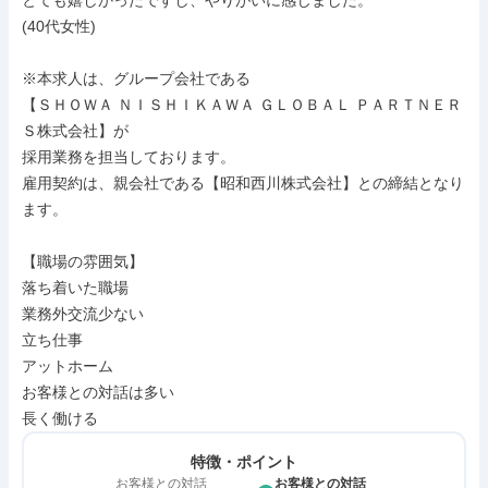
とても嬉しかったですし、やりがいに感じました。

(40代女性)

※本求人は、グループ会社である

【ＳＨＯＷＡ ＮＩＳＨＩＫＡＷＡ ＧＬＯＢＡＬ ＰＡＲＴＮＥＲ
Ｓ株式会社】が

採用業務を担当しております。

雇用契約は、親会社である【昭和西川株式会社】との締結となり
ます。

【職場の雰囲気】

落ち着いた職場

業務外交流少ない

立ち仕事

アットホーム

お客様との対話は多い

長く働ける
特徴・ポイント
お客様との対話
お客様との対話