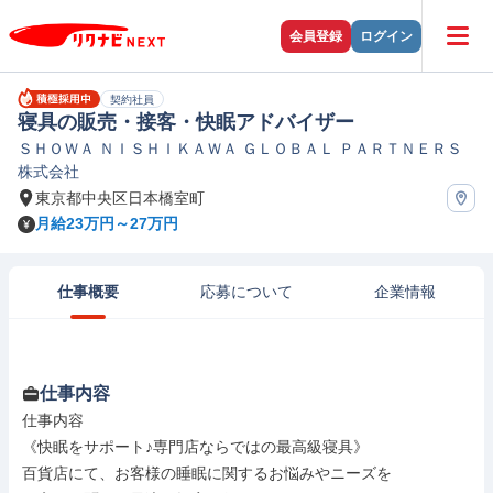
会員登録
ログイン
契約社員
寝具の販売・接客・快眠アドバイザー
ＳＨＯＷＡ ＮＩＳＨＩＫＡＷＡ ＧＬＯＢＡＬ ＰＡＲＴＮＥＲＳ
株式会社
東京都中央区日本橋室町
月給23万円～27万円
仕事概要
応募について
企業情報
仕事内容
仕事内容

《快眠をサポート♪専門店ならではの最高級寝具》

百貨店にて、お客様の睡眠に関するお悩みやニーズを
