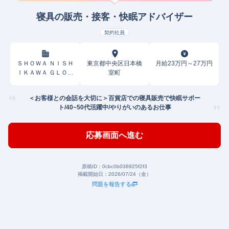
寝具の販売・接客・快眠アドバイザー
契約社員
ＳＨＯＷＡ ＮＩＳＨ
東京都中央区日本橋
月給23万円～27万円
ＩＫＡＷＡ ＧＬＯＢ
室町
ＡＬ ＰＡＲＴＮＥＲ
Ｓ株式会社
＜お客様との会話を大切に＞百貨店での寝具販売で快眠サポー
ト/40~50代活躍中/やりがいのあるお仕事
応募画面へ進む
原稿ID：
0cbc0b038925f2f3
掲載開始日：
2026/07/24（金）
問題を報告する