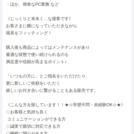
・ほか、簡単なPC業務 など

《じっくりと末永く…な接客です》

お客さまに横になっていただきながら

寝具をフィッティング！

購入後も商品によってはメンテナンスがあり

最適な状態で使い続けられるのも

満足度や信頼が高まるポイント♪

「いつもの方に」とご指名をいただけたり、

更に新しいご依頼をいただく

嬉しいお付き合いに繋がることもある販売です。

《こんな方を探しています！！★☆学歴不問・未経験OK☆★》

◇お客様と気持ち良く

 コミュニケーションができる方

◇誠実で親切に対応できる方

◇睡眠に関心がある方
