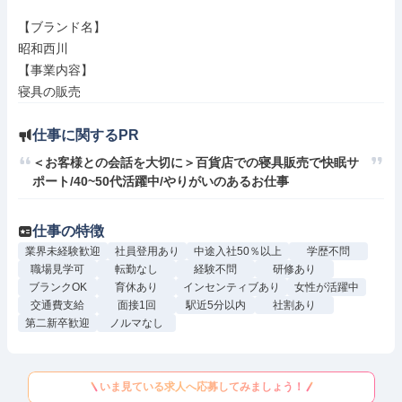
【ブランド名】

昭和西川

【事業内容】

寝具の販売
仕事に関するPR
＜お客様との会話を大切に＞百貨店での寝具販売で快眠サ
ポート/40~50代活躍中/やりがいのあるお仕事
仕事の特徴
業界未経験歓迎
社員登用あり
中途入社50％以上
学歴不問
職場見学可
転勤なし
経験不問
研修あり
ブランクOK
育休あり
インセンティブあり
女性が活躍中
交通費支給
面接1回
駅近5分以内
社割あり
第二新卒歓迎
ノルマなし
いま見ている求人へ応募してみましょう！