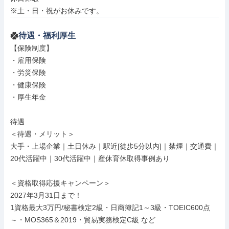
※土・日・祝がお休みです。
待遇・福利厚生
【保険制度】

・雇用保険

・労災保険

・健康保険

・厚生年金

待遇

＜待遇・メリット＞

大手・上場企業｜土日休み｜駅近[徒歩5分以内]｜禁煙｜交通費｜
20代活躍中｜30代活躍中｜産休育休取得事例あり

＜資格取得応援キャンペーン＞

2027年3月31日まで！

1資格最大3万円/秘書検定2級・日商簿記1～3級・TOEIC600点
～・MOS365＆2019・貿易実務検定C級 など
