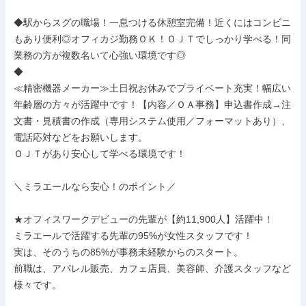
◆駅からスグの職場！一息つける休憩室完備！近くにはコンビニ
もあり便利◎オフィカジ勤務ＯＫ！ＯＪＴでしっかり学べる！同
業務の方が複数名いて心強い環境です◎

◆

≪精密機器メーカー≫土日祝お休みでプライベート充実！幅広い
年齢層の方々が活躍中です！【内容／ＯＡ事務】申込書作成→注
文書・見積書の作成（専用システム使用／フォーマットあり）、

電話応対などをお願いします。

ＯＪＴがあり安心して学べる環境です！

＼ミラエールなら安心！のポイント／

★オフィスワークデビューの先輩が【約11,900人】活躍中！

ミラエールで活躍する先輩の95%が女性スタッフです！

実は、そのうちの85%が事務未経験からのスタート。

前職は、アパレル販売、カフェ店員、美容師、介護スタッフなど
様々です。
