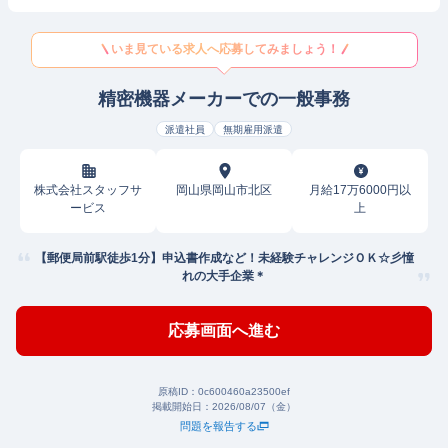
いま見ている求人へ応募してみましょう！
精密機器メーカーでの一般事務
派遣社員
無期雇用派遣
株式会社スタッフサ
岡山県岡山市北区
月給17万6000円以
ービス
上
【郵便局前駅徒歩1分】申込書作成など！未経験チャレンジＯＫ☆彡憧
れの大手企業＊
応募画面へ進む
原稿ID：
0c600460a23500ef
掲載開始日：
2026/08/07（金）
問題を報告する