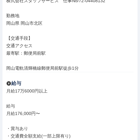
株式会社スタッフサービス　仕事No/72-04408132

勤務地

岡山県 岡山市北区

【交通手段】

交通アクセス

最寄駅：郵便局前駅

岡山電軌清輝橋線郵便局前駅徒歩1分
給与
月給17万6000円以上

給与

月給176,000円〜

・賞与あり

・交通費全額支給(一部上限有り)
