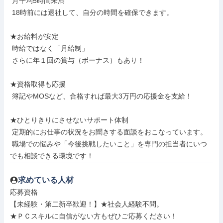
 月平均5時間未満

 18時前には退社して、自分の時間を確保できます。

★お給料が安定

 時給ではなく「月給制」

 さらに年１回の賞与（ボーナス）もあり！

★資格取得も応援

 簿記やMOSなど、合格すれば最大3万円の応援金を支給！

★ひとりきりにさせないサポート体制

 定期的にお仕事の状況をお聞きする面談をおこなっています。

 職場での悩みや「今後挑戦したいこと」を専門の担当者にいつ
でも相談できる環境です！
求めている人材
応募資格

【未経験・第二新卒歓迎！】★社会人経験不問。

★ＰＣスキルに自信がない方もぜひご応募ください！
