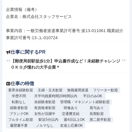
企業情報（備考）

企業名：株式会社スタッフサービス

事業内容：一般労働者派遣事業許可番号:派13-011061 職業紹介
事業許可番号:13-ユ-010724
仕事に関するPR
【郵便局前駅徒歩1分】申込書作成など！未経験チャレンジ
ＯＫ☆彡憧れの大手企業＊
仕事の特徴
業界未経験歓迎
主婦・主夫歓迎
無期雇用派遣
フリーター歓迎
学歴不問
月平均残業時間20時間以内
平日のみOK
転勤なし
未経験者歓迎
管理職・マネジメント経験歓迎
経験者歓迎
有資格者歓迎
研修あり
賞与あり
ブランクOK
女性が活躍中
交通費支給
長期歓迎
フルタイム歓迎
駅近5分以内
週4日以上OK
第二新卒歓迎
履歴書不要
ノルマなし
友達と応募OK