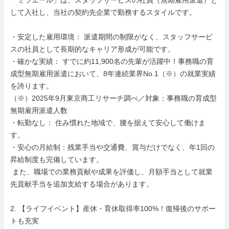
「ミラエール」は、スタッフサービスの社員（無期雇用派遣）と
して入社し、当社の契約先企業で勤務するスタイルです。

・安定した雇用環境： 派遣期間の制限がなく、スタッフサービ
スの社員として長期的なキャリア形成が可能です。

・確かな実績： すでに約11,900名の先輩が活躍中！事務職の育
成型無期雇用派遣において、8年連続業界No.1（※）の就業実績
を誇ります。

（※）2025年9月東京商工リサーチ調べ／対象：事務職の育成型
無期雇用派遣人数

・転勤なし： 住み慣れた地域で、腰を据えて安心して働けま
す。

・安心の月給制：残業手当や交通費、賞与だけでなく、年1回の
昇給制度も完備しています。

 また、職場での業務貢献や成果を評価し、月額手当として就業
先貢献手当を追加支給する場合があります。

2. 【ライフイベント】産休・育休取得率100%！復帰後のサポー
トも充実
