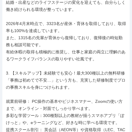
結婚・出産などのライフステージの変化を迎えても、自分らしく
働き続けられる環境が整っています。

2026年4月末時点で、3323名が産休・育休を取得しており、取得
率も100%を達成しています。

また、1315名の先輩が育休から復帰しており、復帰後の時短勤
務も相談可能です。

有給休暇の取得も積極的に推奨し、仕事と家庭の両立に理解のあ
るワークライフバランスの取りやすい社風です。

3. 【スキルアップ】未経験でも安心！最大300種以上の無料研修

「事務は初めてで不安…」という方も、充実した研修制度でプロ
の事務スキルを身につけられます。

就業前研修： PC操作の基本やビジネスマナー、Zoomの使い方
まで、オンライン・対面でしっかり学べます。

多彩な学習ツール：300種類以上の教材が揃うスマホアプリ「ぽ
けっと」や、eラーニングなど、好きな時に学べる環境です。

提携スクール割引： 英会話（AEON等）や資格取得（LEC、TAC