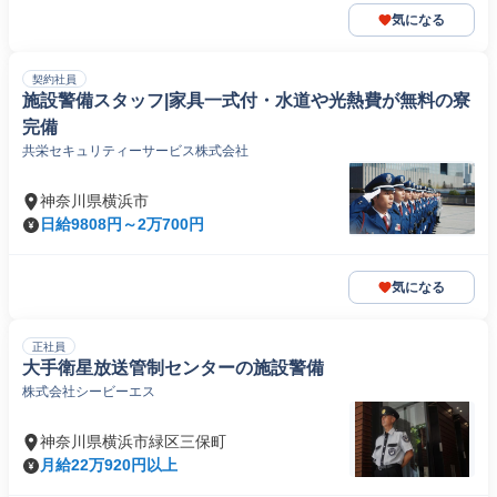
気になる
契約社員
施設警備スタッフ|家具一式付・水道や光熱費が無料の寮
完備
共栄セキュリティーサービス株式会社
神奈川県横浜市
日給9808円～2万700円
気になる
正社員
大手衛星放送管制センターの施設警備
株式会社シービーエス
神奈川県横浜市緑区三保町
月給22万920円以上