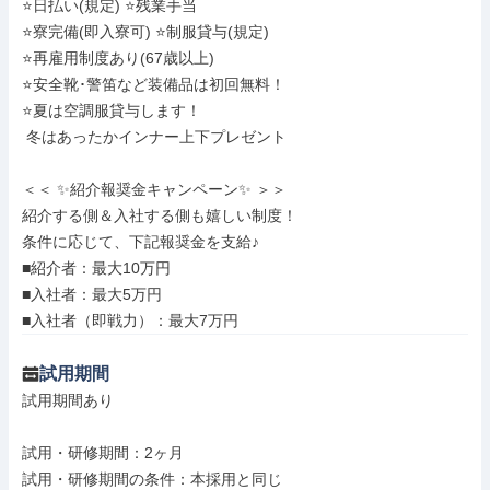
⭐日払い(規定) ⭐残業手当

⭐寮完備(即入寮可) ⭐制服貸与(規定)

⭐再雇用制度あり(67歳以上)

⭐安全靴･警笛など装備品は初回無料！

⭐夏は空調服貸与します！

 冬はあったかインナー上下プレゼント

＜＜ ✨紹介報奨金キャンペーン✨ ＞＞

紹介する側＆入社する側も嬉しい制度！

条件に応じて、下記報奨金を支給♪

■紹介者：最大10万円

■入社者：最大5万円

■入社者（即戦力）：最大7万円
試用期間
試用期間あり

試用・研修期間：2ヶ月

試用・研修期間の条件：本採用と同じ
