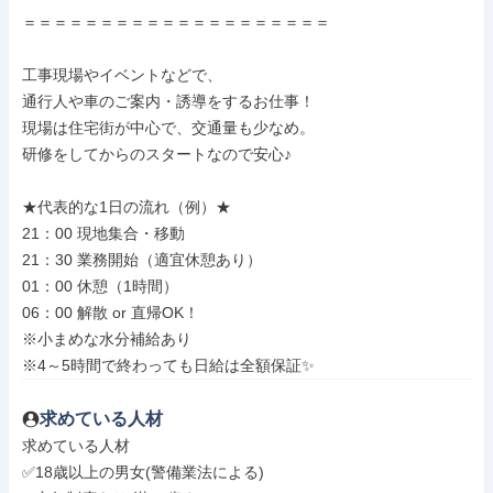
＝＝＝＝＝＝＝＝＝＝＝＝＝＝＝＝＝＝＝＝

工事現場やイベントなどで、

通行人や車のご案内・誘導をするお仕事！

現場は住宅街が中心で、交通量も少なめ。

研修をしてからのスタートなので安心♪

★代表的な1日の流れ（例）★

21：00 現地集合・移動

21：30 業務開始（適宜休憩あり）

01：00 休憩（1時間）

06：00 解散 or 直帰OK！

※小まめな水分補給あり

※4～5時間で終わっても日給は全額保証✨
求めている人材
求めている人材

✅18歳以上の男女(警備業法による)
