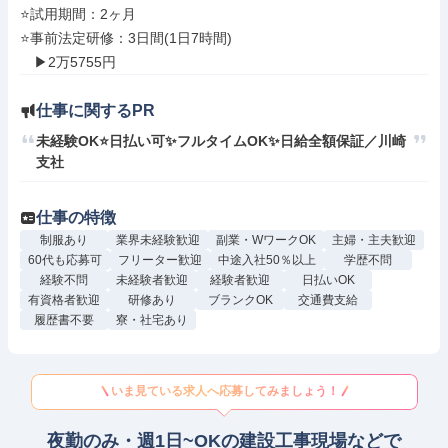
⭐試用期間：2ヶ月

⭐事前法定研修：3日間(1日7時間)

仕事に関するPR
未経験OK⭐日払い可✨フルタイムOK✨日給全額保証／川崎
支社
仕事の特徴
制服あり
業界未経験歓迎
副業・WワークOK
主婦・主夫歓迎
60代も応募可
フリーター歓迎
中途入社50％以上
学歴不問
経験不問
未経験者歓迎
経験者歓迎
日払いOK
有資格者歓迎
研修あり
ブランクOK
交通費支給
履歴書不要
寮・社宅あり
いま見ている求人へ応募してみましょう！
夜勤のみ・週1日~OKの建設工事現場などで