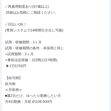
✅再雇用制度あり(67歳以上)

 詳細はお気軽にご相談ください。

✅日払いOK！

(専用システムで24時間引き出し可能)

試用・研修期間：2ヶ月

試用・研修期間の条件：本採用と同じ

⭐試用期間：2ヶ月

⭐事前法定研修：3日間(1日7時間)

 ▶2万5755円

【給与例】

給与例

≪月収例≫

■週2日だけ、ゆったり勤務したい方

月8日勤務：月収 約108,000円
