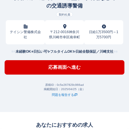
の交通誘導警備
契約社員
テイシン警備株式会
〒212-0016神奈川
日給1万3500円～1
社
県川崎市幸区南幸町
万5700円
未経験OK⭐日払い可✨フルタイムOK✨日給全額保証／川崎支社
応募画面へ進む
原稿ID：
0c5e267829c966ad
掲載開始日：
2025/04/25（金）
問題を報告する
あなたにおすすめの求人