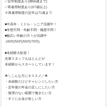
✅定年制度あり(満66歳まで)

✅再雇用制度あり(67歳以上)

※再雇用制度の定年は71歳まで

■中高年・ミドル・シニア活躍中！

■学歴不問・年齢不問・職歴不問！

■幅広い年齢の方々が活躍中

 (40代/50代/60代/70代)

■未経験大歓迎！

先輩スタッフもほとんどが

未経験からスタートしています！

☘＼こんな方にオススメ／☘

・未経験だけどチャレンジしたい方

・定年後の年金の足しにしたい方

・無理のない範囲で働きたい方

・すぐにお金が欲しい方
