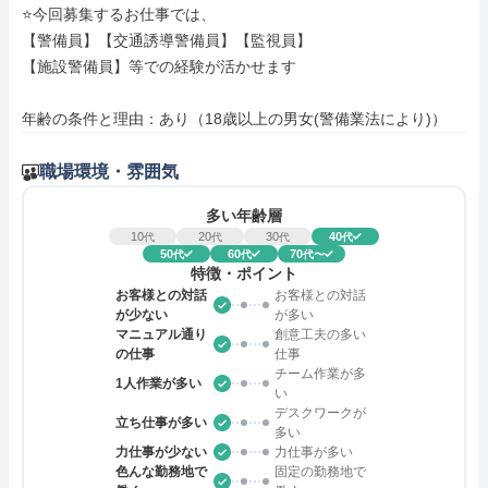
⭐今回募集するお仕事では、

【警備員】【交通誘導警備員】【監視員】

【施設警備員】等での経験が活かせます

年齢の条件と理由：あり（18歳以上の男女(警備業法により)）
職場環境・雰囲気
多い年齢層
10
20
30
40
代
代
代
代
50
60
70
代
代
代〜
特徴・ポイント
お客様との対話
お客様との対話
が少ない
が多い
マニュアル通り
創意工夫の多い
の仕事
仕事
チーム作業が多
1人作業が多い
い
デスクワークが
立ち仕事が多い
多い
力仕事が少ない
力仕事が多い
色んな勤務地で
固定の勤務地で