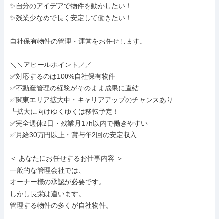
✨自分のアイデアで物件を動かしたい！

✨残業少なめで長く安定して働きたい！

自社保有物件の管理・運営をお任せします。

＼＼アピールポイント／／

✅対応するのは100%自社保有物件

✅不動産管理の経験がそのまま成果に直結

✅関東エリア拡大中・キャリアアップのチャンスあり

┗拡大に向けゆくゆくは移転予定！

✅完全週休2日・残業月17h以内で働きやすい

✅月給30万円以上・賞与年2回の安定収入

＜ あなたにお任せするお仕事内容 ＞

一般的な管理会社では、

オーナー様の承認が必要です。

しかし長栄は違います。

管理する物件の多くが自社物件。
