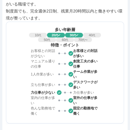
がいる職場です。

制度面でも、完全週休2日制、残業月20時間以内と働きやすい環
境が整っています。
多い年齢層
10
20
30
40
代
代
代
代
50
60
70
代
代
代〜
特徴・ポイント
お客様との対話
お客様との対話
が少ない
が多い
マニュアル通り
創意工夫の多い
の仕事
仕事
チーム作業が多
1人作業が多い
い
デスクワークが
立ち仕事が多い
多い
力仕事が少ない
力仕事が多い
室内の仕事が多
室外の仕事が多
い
い
色んな勤務地で
固定の勤務地で
働く
働く