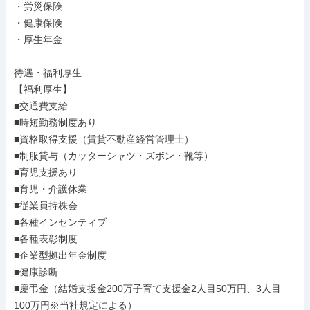
・労災保険

・健康保険

・厚生年金

待遇・福利厚生

【福利厚生】

■交通費支給

■時短勤務制度あり

■資格取得支援（賃貸不動産経営管理士）

■制服貸与（カッターシャツ・ズボン・靴等）

■育児支援あり

■育児・介護休業

■従業員持株会

■各種インセンティブ

■各種表彰制度

■企業型拠出年金制度

■健康診断

■慶弔金（結婚支援金200万子育て支援金2人目50万円、3人目
100万円※当社規定による）
