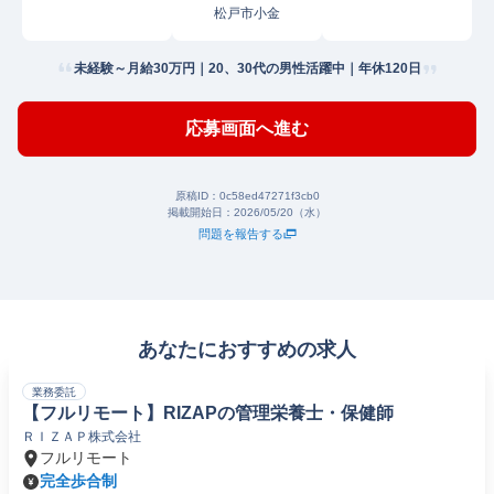
松戸市小金
未経験～月給30万円｜20、30代の男性活躍中｜年休120日
応募画面へ進む
原稿ID：
0c58ed47271f3cb0
掲載開始日：
2026/05/20（水）
問題を報告する
あなたにおすすめの求人
業務委託
【フルリモート】RIZAPの管理栄養士・保健師
ＲＩＺＡＰ株式会社
フルリモート
完全歩合制