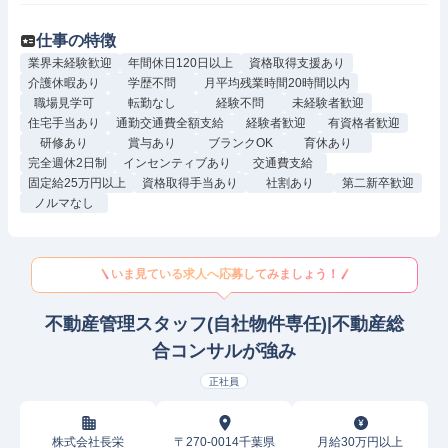
仕事の特徴
業界未経験歓迎
年間休日120日以上
資格取得支援あり
介護休暇あり
学歴不問
月平均残業時間20時間以内
職場見学可
転勤なし
経験不問
未経験者歓迎
住宅手当あり
通勤交通費全額支給
経験者歓迎
有資格者歓迎
研修あり
賞与あり
ブランクOK
育休あり
完全週休2日制
インセンティブあり
交通費支給
固定給25万円以上
資格取得手当あり
社割あり
第二新卒歓迎
ノルマなし
いま見ている求人へ応募してみましょう！
不動産管理スタッフ(自社物件専任)|不動産総
合コンサルが強み
正社員
株式会社長栄
〒270-0014千葉県
月給30万円以上