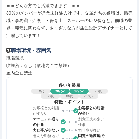
＝＝どんな方でも活躍できます！＝＝

89％のメンバーが営業未経験入社です。先輩たちの前職は、販売
職・事務職・介護士・保育士・スーパーのレジ係など。前職の業
界・職種に関わらず、さまざまな方が生涯設計デザイナーとして
活躍しています！
職場環境・雰囲気
職場環境

喫煙所：なし（敷地内全て禁煙）

屋内全面禁煙
多い年齢層
10
20
30
40
代
代
代
代
50
60
70
代
代
代〜
特徴・ポイント
お客様との対話
お客様との対話
が少ない
が多い
マニュアル通り
創意工夫の多い
の仕事
仕事
力仕事が少ない
力仕事が多い
色んな勤務地で
固定の勤務地で