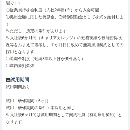
能です）

〇従業員持株会制度（入社2年目(※）から入会可能

①拠出金額に応じた奨励金、②特別奨励金として株式を給付しま
す

※ただし、所定の条件があります

※入社後6か月間（キャリアカレッジ）の勤務実績や技能習得状
況等をふまえて選考し、７か月目に改めて無期雇用契約としての
採用となります

〇退職金制度（勤続3年以上ほか要件あり）

〇屋内原則禁煙
試用期間
試用期間あり

試用・研修期間：6ヶ月

試用・研修期間の条件：本採用と同じ

※入社後6ヶ月間は試用期間として契約社員（有期雇用契約）と