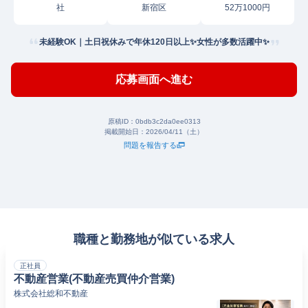
社
新宿区
52万1000円
未経験OK｜土日祝休みで年休120日以上✨女性が多数活躍中✨
応募画面へ進む
原稿ID：
0bdb3c2da0ee0313
掲載開始日：
2026/04/11（土）
問題を報告する
職種と勤務地が似ている求人
正社員
不動産営業(不動産売買仲介営業)
株式会社総和不動産