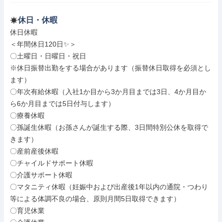
休日・休暇
休日休暇

＜年間休日120日✨＞

〇土曜日・日曜日・祝日

※休日振替出勤をする場合があります（振替休日取得を必須とし
ます）

〇年次有給休暇（入社1か目から3か月目までは3日、4か月目か
ら6か月目までは5日付与します）

〇療養休暇

〇孫誕生休暇（お孫さんが誕生する際、3日間特別公休を取得で
きます）

〇産前産後休暇

〇チャイルドサポート休暇

〇介護サポート休暇

〇マタニティ休暇（妊娠中および出産後1年以内の通院・つわり
等による体調不良の場合、原則月間5日取得できます）

〇育児休業
