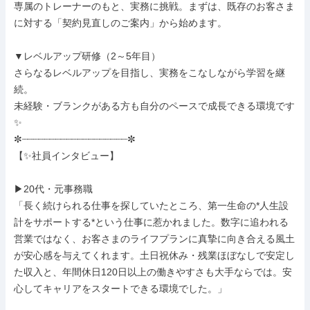
専属のトレーナーのもと、実務に挑戦。まずは、既存のお客さま
に対する「契約見直しのご案内」から始めます。

▼レベルアップ研修（2～5年目）

さらなるレベルアップを目指し、実務をこなしながら学習を継
続。

未経験・ブランクがある方も自分のペースで成長できる環境です
✨

✼┈┈┈┈┈┈┈┈┈┈┈┈┈┈┈┈┈┈┈✼

【✨社員インタビュー】

▶20代・元事務職

「長く続けられる仕事を探していたところ、第一生命の*人生設
計をサポートする*という仕事に惹かれました。数字に追われる
営業ではなく、お客さまのライフプランに真摯に向き合える風土
が安心感を与えてくれます。土日祝休み・残業ほぼなしで安定し
た収入と、年間休日120日以上の働きやすさも大手ならでは。安
心してキャリアをスタートできる環境でした。」
