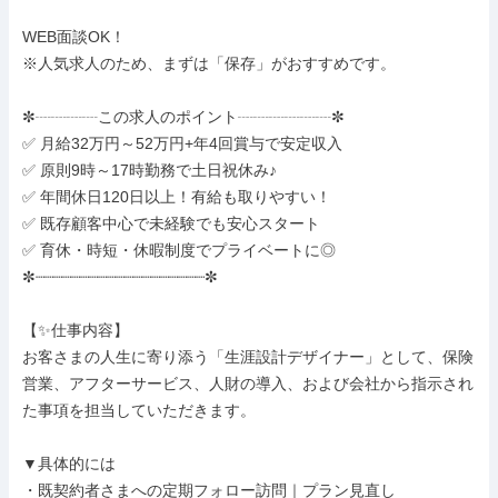
WEB面談OK！

※人気求人のため、まずは「保存」がおすすめです。

✼┈┈┈┈この求人のポイント┈┈┈┈┈┈✼

✅ 月給32万円～52万円+年4回賞与で安定収入

✅ 原則9時～17時勤務で土日祝休み♪

✅ 年間休日120日以上！有給も取りやすい！

✅ 既存顧客中心で未経験でも安心スタート

✅ 育休・時短・休暇制度でプライベートに◎

✼┈┈┈┈┈┈┈┈┈┈┈┈┈┈┈┈┈┈┈✼

【✨仕事内容】

お客さまの人生に寄り添う「生涯設計デザイナー」として、保険
営業、アフターサービス、人財の導入、および会社から指示され
た事項を担当していただきます。

▼具体的には

・既契約者さまへの定期フォロー訪問｜プラン見直し
