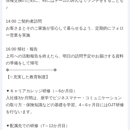
情報交換のために、時にはチームのみんなでランチをすることも
♪

14:00 ご契約者訪問

お客さまとそのご家族が安心して暮らせるよう、定期的にフォロ
ー営業を実施

16:00 帰社・報告

上司への活動報告を終えたら、明日の訪問予定やお届けする資料
の準備をして帰宅

✼┈┈┈┈┈┈┈┈┈┈┈┈┈┈┈┈┈┈┈✼

【✨充実した教育制度】

▼キャリアカレッジ研修（～6か月目）

入社後3か月間は、座学でビジネスマナー・コミュニケーション
の取り方・保険知識などの基礎を学習。4～6ヶ月目にはOJT研修
を行ないます。

▼配属先での研修（7～12か月目）
