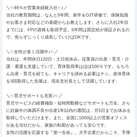
＼✨89％が営業未経験入社✨♪／

当社の教育期間は、なんと5年間。座学＆OJT研修で、保険知識
やお客さま対応などの基礎からお教えします。さらに入社2年目
までには、FPの資格も取得予定。5年間は固定給が保証されるの
で、焦らずじっくり成長していけばOKです。

＼✨女性が多く活躍中♪✨／

当社は、年間休日120日・土日祝休み。従業員の出産・育児・介
護・看護も支援していて、育休取得率はほぼ100％です。もちろ
ん出産・育児を経ても、キャリアを諦める必要はナシ。産休育休
を3回取得した先輩は、現在支社長として活躍しています。

＼✨育児サポートも充実♪✨／

育児サービスの経費補助・短時間勤務などサポートも万全。さら
に妊娠中の体調不良や出産1年以内の通院は、月5日までお休みを
取得していただけます。また、全国に1000以上の営業オフィス
がある当社だから、家族の転勤があっても安心です。

女性の活躍を応援する『第一生命』。大手企業だからこそ、手厚