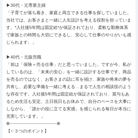
▶30代・元専業主婦

「子育てが落ち着き、家庭と両立できる仕事を探していました。
当社では、お客さまと一緒に人生設計を考える役割を担っていま
す。*入社後5年間は固定給*が保証されており、柔軟な勤務体系
で家族との時間も大切にできるし、安心して仕事のやりがいも感
じられます。」

▶40代・元販売職

「前は「保険＝売る仕事」だと思っていました。ですが今、私が
しているのは、「未来の安心」を一緒に設計する仕事です。商品
を売るのではなく、お客さまの話に耳を傾け、家族や将来の夢を
共有し、必要な準備を一緒に考える…まるで人生の相談役のよう
な存在です。入社後5年間は固定給が保証されており、賞与もあ
るため生活も安定。土日祝日もお休みで、自分のペースを大事に
しながら、「誰かの役に立てる実感」を感じられる毎日が本当に
充実しています。」

✼┈┈┈┈┈┈┈┈┈┈┈┈┈┈┈┈┈┈┈✼

【✨３つのポイント】
