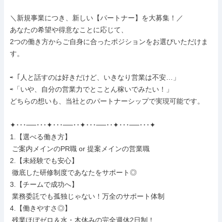
＼新規事業につき、新しい【パートナー】を大募集！／

あなたの希望や得意なことに応じて、

2つの働き方からご自身に合ったポジションをお選びいただけま
す。

⇨「人と話すのは好きだけど、いきなり営業は不安…」

⇨「いや、自分の営業力でとことん稼いでみたい！」

どちらの想いも、当社とのパートナーシップで実現可能です。

✦･･･──･･･✦･･･──･･✦･･･──･･✦･･･──･･･✦

1.【選べる働き方】

 ご案内メインのPR職 or 提案メインの営業職

2.【未経験でも安心】

 徹底した研修制度であなたをサポート◎

3.【チームで成功へ】

 業務委託でも孤独じゃない！万全のサポート体制

4.【働きやすさ◎】

 残業ほぼゼロ＆水・木休みの完全週休2日制！
