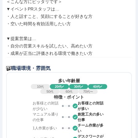
＜こんな方にピッタリです＞

▼イベントPRスタッフは…

・人と話すこと、笑顔にすることが好きな方

・空いた時間を有効活用したい方

▼提案営業は…

・自分の営業スキルを試したい、高めたい方

・成果が正当に評価される環境で働きたい方
職場環境・雰囲気
多い年齢層
10
20
30
40
代
代
代
代
50
60
70
代
代
代〜
特徴・ポイント
お客様との対話
お客様との対話
が少ない
が多い
マニュアル通り
創意工夫の多い
の仕事
仕事
チーム作業が多
1人作業が多い
い
デスクワークが