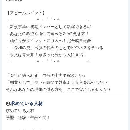
【アピールポイント】

╭─────────＊・゜゜・＊─────────╮

・新規事業の初期メンバーとして活躍できる◎

・あなたの希望や適性で選べる2つの働き方！

・頑張りがダイレクトに収入へ！完全成果報酬

・「令和の虎」出演の代表のもとでビジネスを学べる

・収入は青天井！頑張った分が収入に直結！

╰─────────＊・゜゜・＊─────────╯

「会社に縛られず、自分の実力で稼ぎたい」

「副業として、空いた時間で効率よく収入を増やしたい」

そんなあなたの理想の働き方を、ここで実現しませんか？
求めている人材
求めている人材

学歴・経験・年齢不問！
