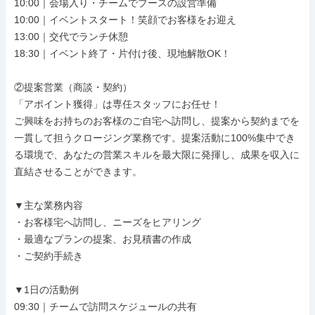
10:00｜会場入り・チームでブースの設営準備

10:00｜イベントスタート！笑顔でお客様をお迎え

13:00｜交代でランチ休憩

18:30｜イベント終了・片付け後、現地解散OK！

②提案営業（商談・契約）

「アポイント獲得」は専任スタッフにお任せ！

ご興味をお持ちのお客様のご自宅へ訪問し、提案から契約までを
一貫して担うクロージング業務です。提案活動に100%集中でき
る環境で、あなたの営業スキルを最大限に発揮し、成果を収入に
直結させることができます。

▼主な業務内容

・お客様宅へ訪問し、ニーズをヒアリング

・最適なプランの提案、お見積書の作成

・ご契約手続き

▼1日の活動例

09:30｜チームで訪問スケジュールの共有
