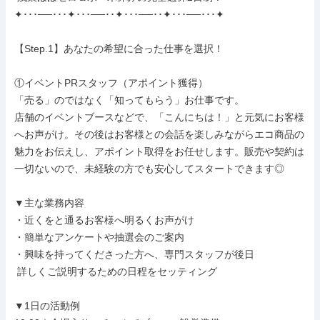
✦･･･──･･･✦･･･──･･✦･･･──･･✦･･･──･･･✦

【Step.1】あなたの希望に合った仕事を選択！

①イベントPRスタッフ（アポイント獲得）

「売る」のではなく「知ってもらう」お仕事です。

店舗のイベントブースなどで、「こんにちは！」と元気にお客様
へお声がけ。その後はお客様との会話を楽しみながらエコ商品の
魅力をお伝えし、アポイント取得をお任せします。販売や契約は
一切ないので、未経験の方でも安心してスタートできます◎

▼主な業務内容

・近くをと通るお客様へ明るくお声がけ

・簡単なアンケートや抽選会のご案内

・興味を持ってくださった方へ、専門スタッフが後日

 詳しくご説明するための日程をセッティング

▼1日の活動例
