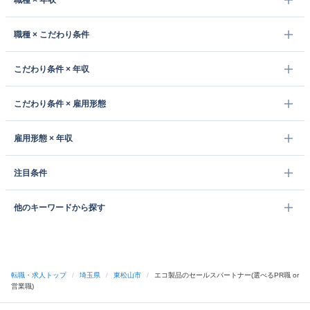
職種 × 年収
職種 × こだわり条件
こだわり条件 × 年収
こだわり条件 × 雇用形態
雇用形態 × 年収
注目条件
他のキーワードから探す
転職・求人トップ
/
埼玉県
/
東松山市
/
エコ製品のセールスパートナー(選べるPR職 or
営業職)