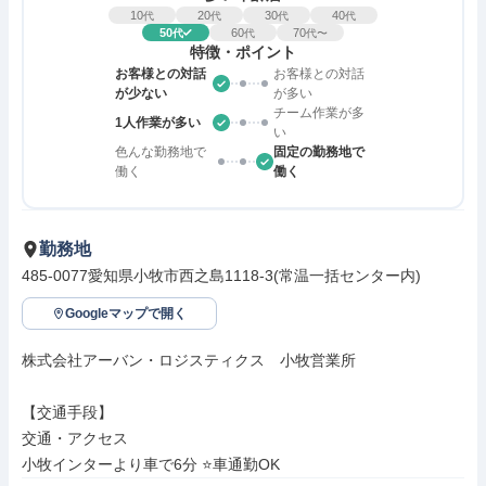
10
20
30
40
代
代
代
代
50
60
70
代
代
代〜
特徴・ポイント
お客様との対話
お客様との対話
が少ない
が多い
チーム作業が多
1人作業が多い
い
色んな勤務地で
固定の勤務地で
働く
働く
勤務地
485-0077愛知県小牧市西之島1118-3(常温一括センター内)
Googleマップで開く
株式会社アーバン・ロジスティクス　小牧営業所

【交通手段】

交通・アクセス

小牧インターより車で6分 ⭐車通勤OK