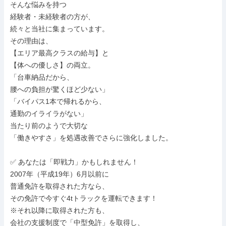
そんな悩みを持つ

経験者・未経験者の方が、

続々と当社に集まっています。

その理由は、

【エリア最高クラスの給与】と

【体への優しさ】の両立。

「台車納品だから、

腰への負担が驚くほど少ない」

「バイパス1本で帰れるから、

通勤のイライラがない」

当たり前のようで大切な

「働きやすさ」を処遇改善でさらに強化しました。

✅ あなたは「即戦力」かもしれません！

2007年（平成19年）6月以前に

普通免許を取得された方なら、

その免許で今すぐ4tトラックを運転できます！

※それ以降に取得された方も、

会社の支援制度で「中型免許」を取得し、
