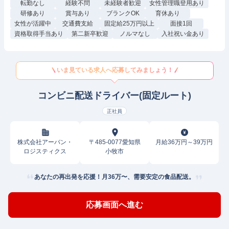
転勤なし
経験不問
未経験者歓迎
女性管理職登用あり
研修あり
賞与あり
ブランクOK
育休あり
女性が活躍中
交通費支給
固定給25万円以上
面接1回
資格取得手当あり
第二新卒歓迎
ノルマなし
入社祝い金あり
いま見ている求人へ応募してみましょう！
コンビニ配送ドライバー(固定ルート)
正社員
株式会社アーバン・
〒485-0077愛知県
月給36万円～39万円
ロジスティクス
小牧市
あなたの再出発を応援！月36万〜、需要安定の食品配送。
応募画面へ進む