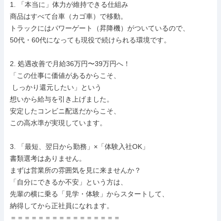
1. 「本当に」体力が維持できる仕組み

商品はすべて台車（カゴ車）で移動。

トラックにはパワーゲート（昇降機）がついているので、

50代・60代になっても現役で続けられる環境です。

2. 処遇改善で月給36万円〜39万円へ！

「この仕事に価値があるからこそ、

 しっかり還元したい」という

想いから給与を引き上げました。

安定したコンビニ配送だからこそ、

この高水準が実現しています。

3. 「最短、翌日から勤務」×「体験入社OK」

書類選考はありません。

まずは営業所の雰囲気を見に来ませんか？

「自分にできるか不安」という方は、

先輩の横に乗る「見学・体験」からスタートして、

納得してから正社員になれます。

＝＝＝＝＝＝＝＝＝＝＝＝＝＝＝＝