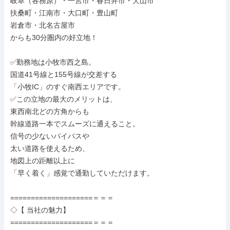
岐阜（各務原）・一宮市・春日井市・犬山市

扶桑町・江南市・大口町・豊山町

岩倉市・北名古屋市

からも30分圏内の好立地！

✅勤務地は小牧市西之島。

国道41号線と155号線が交差する

「小牧IC」のすぐ南西エリアです。

✅この立地の最大のメリットは、

東西南北どの方角からも

幹線道路一本でスムーズに通えること。

信号の少ないバイパスや

太い道路を使えるため、

地図上の距離以上に

「早く着く」感覚で通勤していただけます。

====================＝＝＝

◇【 当社の魅力】

====================＝＝＝
