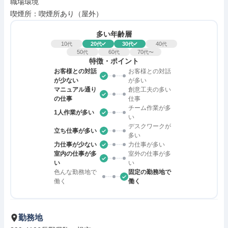
職場環境

喫煙所：喫煙所あり（屋外）
多い年齢層
10
20
30
40
代
代
代
代
50
60
70
代
代
代〜
特徴・ポイント
お客様との対話
お客様との対話
が少ない
が多い
マニュアル通り
創意工夫の多い
の仕事
仕事
チーム作業が多
1人作業が多い
い
デスクワークが
立ち仕事が多い
多い
力仕事が少ない
力仕事が多い
室内の仕事が多
室外の仕事が多
い
い
色んな勤務地で
固定の勤務地で
働く
働く
勤務地