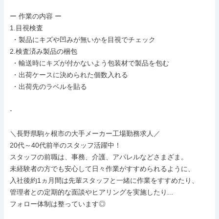
ー 作業の内容 ー

1.目視検査

 ・製品にキズや凹みが無いかを目視でチェック

2.検査済み製品の梱包

 ・輸送時にキズが付かないよう包装材で製品を包む

 ・出荷ケースに決められた個数入れる

 ・出荷先のラベルを貼る

-

＼長野県駒ヶ根市の大手メーカー工場勤務求人／

20代～40代前半のスタッフ活躍中！

スタッフの前職は、事務、介護、アパレルなどさまざま。

未経験者の方でも安心して日々作業がすすめられるように、

入社後約1ヵ月間は先輩スタッフと一緒に作業をすすめたり、

管理者との定期的な面談やヒアリングを実施したり...

フォロー体制は整っています◎
