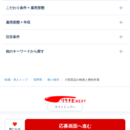
こだわり条件 × 雇用形態
雇用形態 × 年収
注目条件
他のキーワードから探す
転職・求人トップ
/
長野県
/
駒ヶ根市
/
小型部品の検査と梱包作業
サイトトップへ
中途採用をご検討の企業様
利用規約・プライバシーポリシー
サイトマップ
ヘルプ・お問い合わせ
応募画面へ進む
（C）Indeed Inc.
気になる