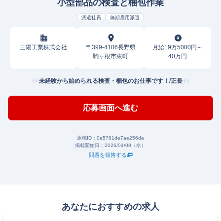
小型部品の検査と梱包作業
派遣社員
無期雇用派遣
三陽工業株式会社
〒399-4106長野県
月給19万5000円～
駒ヶ根市東町
40万円
未経験から始められる検査・梱包のお仕事です！/正長
応募画面へ進む
原稿ID：
0a5781de7ae256da
掲載開始日：
2026/04/08（水）
問題を報告する
あなたにおすすめの求人