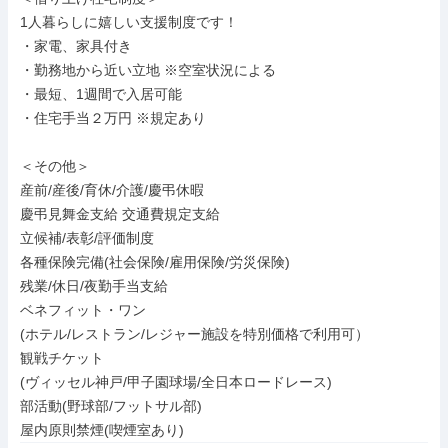
1人暮らしに嬉しい支援制度です！

・家電、家具付き

・勤務地から近い立地 ※空室状況による

・最短、1週間で入居可能

・住宅手当２万円 ※規定あり

＜その他＞

産前/産後/育休/介護/慶弔休暇

慶弔見舞金支給 交通費規定支給

立候補/表彰/評価制度

各種保険完備(社会保険/雇用保険/労災保険)

残業/休日/夜勤手当支給

ベネフィット・ワン

(ホテル/レストラン/レジャー施設を特別価格で利用可）

観戦チケット

(ヴィッセル神戸/甲子園球場/全日本ロードレース)

部活動(野球部/フットサル部)

屋内原則禁煙(喫煙室あり)