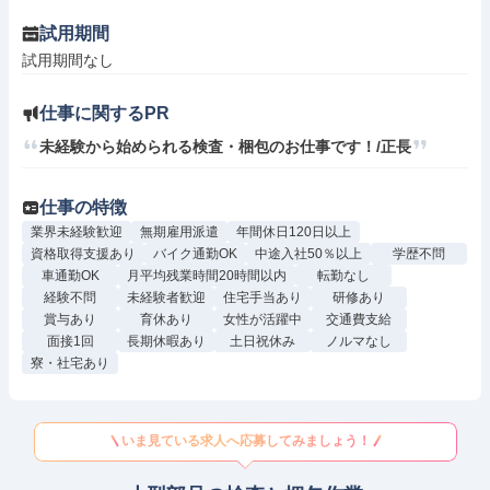
試用期間
試用期間なし
仕事に関するPR
未経験から始められる検査・梱包のお仕事です！/正長
仕事の特徴
業界未経験歓迎
無期雇用派遣
年間休日120日以上
資格取得支援あり
バイク通勤OK
中途入社50％以上
学歴不問
車通勤OK
月平均残業時間20時間以内
転勤なし
経験不問
未経験者歓迎
住宅手当あり
研修あり
賞与あり
育休あり
女性が活躍中
交通費支給
面接1回
長期休暇あり
土日祝休み
ノルマなし
寮・社宅あり
いま見ている求人へ応募してみましょう！