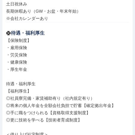
土日祝休み

長期休暇あり（GW・お盆・年末年始）

※会社カレンダーあり
待遇・福利厚生
【保険制度】

・雇用保険

・労災保険

・健康保険

・厚生年金

待遇・福利厚生

【福利厚生】

◎社員寮完備・家賃補助有り（社内規定有り）

◎将来の個人年金を全額会社負担で貯蓄【確定拠出年金】

◎手に職をつけられる【資格取得支援制度】

◎更に技術を学べる【技術者育成制度】

＜借り上げ社宅制度＞
