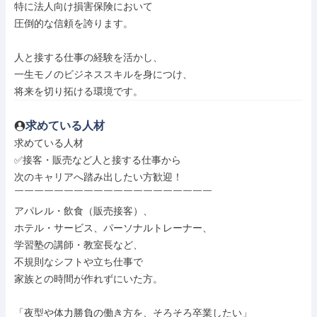
特に法人向け損害保険において

圧倒的な信頼を誇ります。

人と接する仕事の経験を活かし、

一生モノのビジネススキルを身につけ、

将来を切り拓ける環境です。
求めている人材
求めている人材

✅接客・販売など人と接する仕事から

次のキャリアへ踏み出したい方歓迎！

￣￣￣￣￣￣￣￣￣￣￣￣￣￣￣￣￣￣￣￣

アパレル・飲食（販売接客）、

ホテル・サービス、パーソナルトレーナー、

学習塾の講師・教室長など、

不規則なシフトや立ち仕事で

家族との時間が作れずにいた方。

「夜型や体力勝負の働き方を、そろそろ卒業したい」
