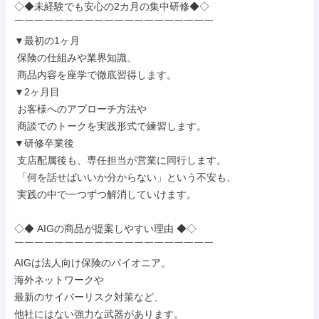
◇◆未経験でも安心の2カ月の集中研修◆◇

￣￣￣￣￣￣￣￣￣￣￣￣￣￣￣￣￣￣￣￣

▼最初の1ヶ月

 保険の仕組みや業界知識、

 商品内容を座学で徹底習得します。

▼2ヶ月目

 お客様へのアプローチ方法や

 商談でのトークを実践形式で練習します。

▼研修卒業後

 支店配属後も、専任担当が営業に同行します。

 「何を話せばいいか分からない」という不安も、

 実践の中で一つずつ解消していけます。

◇◆ AIGの商品が提案しやすい理由 ◆◇

￣￣￣￣￣￣￣￣￣￣￣￣￣￣￣￣￣￣￣￣

AIGは法人向け保険のパイオニア。

海外ネットワークや

最新のサイバーリスク対策など、

他社にはない強力な武器があります。
