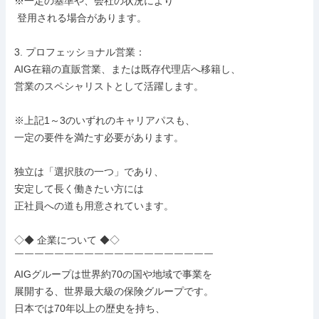
※一定の基準や、会社の状況により

 登用される場合があります。

3. プロフェッショナル営業：

AIG在籍の直販営業、または既存代理店へ移籍し、

営業のスペシャリストとして活躍します。

※上記1～3のいずれのキャリアパスも、

一定の要件を満たす必要があります。

独立は「選択肢の一つ」であり、

安定して長く働きたい方には

正社員への道も用意されています。

◇◆ 企業について ◆◇

￣￣￣￣￣￣￣￣￣￣￣￣￣￣￣￣￣￣￣￣

AIGグループは世界約70の国や地域で事業を

展開する、世界最大級の保険グループです。

日本では70年以上の歴史を持ち、
