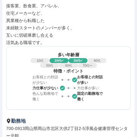
接客業、飲食業、アパレル、

住宅メーカーなど、

異業種から転職した

未経験スタートのメンバーが多く、

互いに切磋琢磨し合える

活気ある職場です。
多い年齢層
10
20
30
40
代
代
代
代
50
60
70
代
代
代〜
特徴・ポイント
お客様との対話
お客様との対話
が少ない
が多い
力仕事が少ない
力仕事が多い
色んな勤務地で
固定の勤務地で
働く
働く
勤務地
700-0913岡山県岡山市北区大供2丁目2-5淳風会健康管理センタ
ー北館