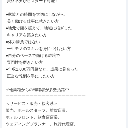
 資格不要からスタート可能！

●家族との時間を大切にしながら、

 長く働ける仕事に就きたい方

●地元で腰を据えて、地域に根ざした

 キャリアを築きたい方

●体力勝負ではない、

 一生モノのスキルを身につけたい方

●自分のペースで働ける環境で

 専門性を磨きたい方

●年収1,000万円超など、成果に見合った

 正当な報酬を手にしたい方

✅他業種からの転職者が多数活躍中

￣￣￣￣￣￣￣￣￣￣￣￣￣￣￣￣￣￣￣￣

＜サービス・販売・接客系＞

販売、ホールスタッフ、雑貨店員、

ホテルフロント、飲食店店長、

ウェディングプランナー、旅行代理店、
