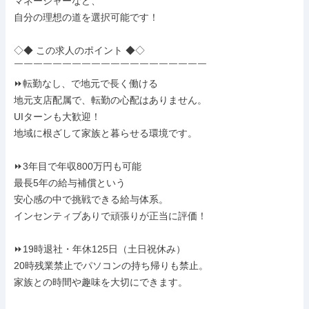
マネージャーなど、

自分の理想の道を選択可能です！

◇◆ この求人のポイント ◆◇

￣￣￣￣￣￣￣￣￣￣￣￣￣￣￣￣￣￣￣￣

⏩転勤なし、で地元で長く働ける

地元支店配属で、転勤の心配はありません。

UIターンも大歓迎！

地域に根ざして家族と暮らせる環境です。

⏩3年目で年収800万円も可能

最長5年の給与補償という

安心感の中で挑戦できる給与体系。

インセンティブありで頑張りが正当に評価！

⏩19時退社・年休125日（土日祝休み）

20時残業禁止でパソコンの持ち帰りも禁止。

家族との時間や趣味を大切にできます。
