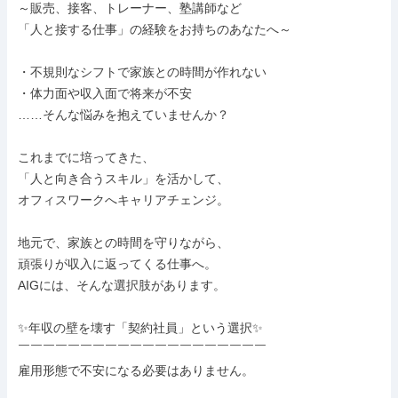
～販売、接客、トレーナー、塾講師など

「人と接する仕事」の経験をお持ちのあなたへ～

・不規則なシフトで家族との時間が作れない

・体力面や収入面で将来が不安

……そんな悩みを抱えていませんか？

これまでに培ってきた、

「人と向き合うスキル」を活かして、

オフィスワークへキャリアチェンジ。

地元で、家族との時間を守りながら、

頑張りが収入に返ってくる仕事へ。

AIGには、そんな選択肢があります。

✨年収の壁を壊す「契約社員」という選択✨

￣￣￣￣￣￣￣￣￣￣￣￣￣￣￣￣￣￣￣￣

雇用形態で不安になる必要はありません。
