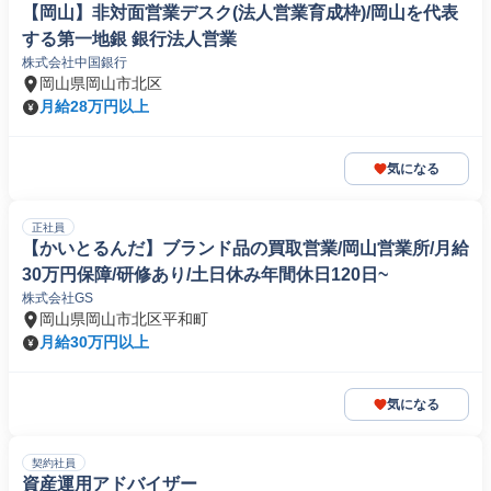
【岡山】非対面営業デスク(法人営業育成枠)/岡山を代表
する第一地銀 銀行法人営業
株式会社中国銀行
岡山県岡山市北区
月給28万円以上
気になる
正社員
【かいとるんだ】ブランド品の買取営業/岡山営業所/月給
30万円保障/研修あり/土日休み年間休日120日~
株式会社GS
岡山県岡山市北区平和町
月給30万円以上
気になる
契約社員
資産運用アドバイザー