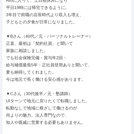
AIGに入って、土日祝休みになり

平日19時には帰宅できるように。

3年目で前職の店長時代より収入も増え、

子どもとの夕食が日常になりました。

▼Bさん（40代／元・パーソナルトレーナー）

正直、最初は「契約社員」と聞いて

家族に相談しました。

でも社会保険完備・賞与年2回・

給与補償最長5年・正社員登用ありと聞いて、

妻も納得してくれました。

今は地元で長く働ける安心感があります。

▼Cさん（30代後半／元・塾講師）

UIターンで地元に戻りたくて転職しました。

転勤なしで地域に根ざして働けるのが

何よりの魅力。法人専門なので、

知人や親戚に営業する必要もありません。
