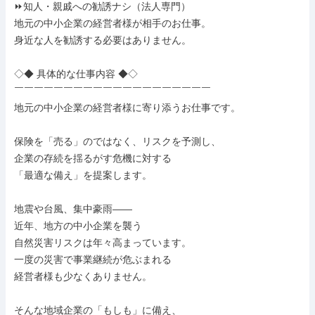
⏩知人・親戚への勧誘ナシ（法人専門）

地元の中小企業の経営者様が相手のお仕事。

身近な人を勧誘する必要はありません。

◇◆ 具体的な仕事内容 ◆◇

￣￣￣￣￣￣￣￣￣￣￣￣￣￣￣￣￣￣￣￣

地元の中小企業の経営者様に寄り添うお仕事です。

保険を「売る」のではなく、リスクを予測し、

企業の存続を揺るがす危機に対する

「最適な備え」を提案します。

地震や台風、集中豪雨——

近年、地方の中小企業を襲う

自然災害リスクは年々高まっています。

一度の災害で事業継続が危ぶまれる

経営者様も少なくありません。

そんな地域企業の「もしも」に備え、
