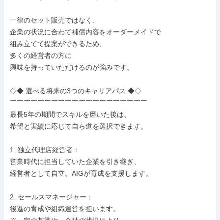
一律のセット販売ではなく、

企業の状況に合わて補償内容をオーダーメイドで

組み立てて提案ができるため、

多くの経営者の方に

興味を持っていただけるのが強みです。

◇◆ 選べる将来の3つのキャリアパス ◆◇

￣￣￣￣￣￣￣￣￣￣￣￣￣￣￣￣￣￣￣￣

最長5年の期間でスキルを磨いた後は、

希望と実績に応じて自ら道を選択できます。

1. 独立代理店経営者：

営業時代に担当していた企業を引き継ぎ、

経営者として自立。AIGが育成を支援します。

2. セールスマネージャー：

後進の育成や組織運営を担います。
