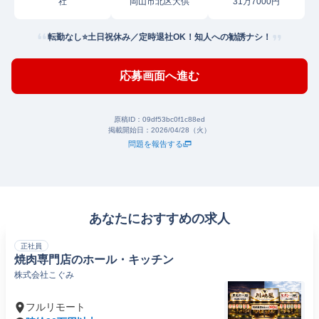
社
岡山市北区大供
31万7000円
転勤なし⭐土日祝休み／定時退社OK！知人への勧誘ナシ！
応募画面へ進む
原稿ID：
09df53bc0f1c88ed
掲載開始日：
2026/04/28（火）
問題を報告する
あなたにおすすめの求人
正社員
焼肉専門店のホール・キッチン
株式会社こぐみ
フルリモート