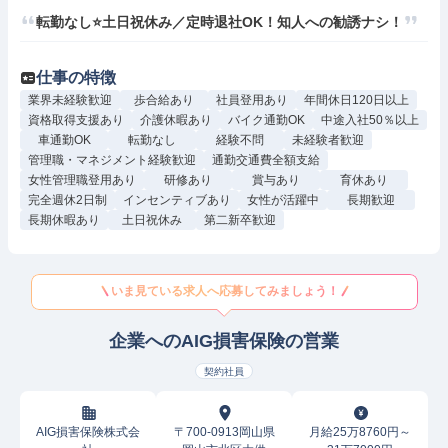
転勤なし⭐土日祝休み／定時退社OK！知人への勧誘ナシ！
仕事の特徴
業界未経験歓迎
歩合給あり
社員登用あり
年間休日120日以上
資格取得支援あり
介護休暇あり
バイク通勤OK
中途入社50％以上
車通勤OK
転勤なし
経験不問
未経験者歓迎
管理職・マネジメント経験歓迎
通勤交通費全額支給
女性管理職登用あり
研修あり
賞与あり
育休あり
完全週休2日制
インセンティブあり
女性が活躍中
長期歓迎
長期休暇あり
土日祝休み
第二新卒歓迎
いま見ている求人へ応募してみましょう！
企業へのAIG損害保険の営業
契約社員
AIG損害保険株式会
〒700-0913岡山県
月給25万8760円～