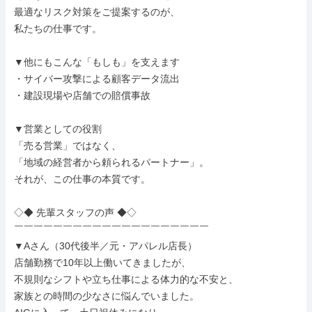
最適なリスク対策をご提案するのが、

私たちの仕事です。

▼他にもこんな「もしも」を支えます

・サイバー攻撃による顧客データ流出

・建設現場や店舗での賠償事故

▼営業としての役割

「売る営業」ではなく、

「地域の経営者から頼られるパートナー」。

それが、この仕事の本質です。

◇◆ 先輩スタッフの声 ◆◇

￣￣￣￣￣￣￣￣￣￣￣￣￣￣￣￣￣￣￣￣

▼Aさん（30代後半／元・アパレル店長）

店舗勤務で10年以上働いてきましたが、

不規則なシフトや立ち仕事による体力的な不安と、

家族との時間の少なさに悩んでいました。
