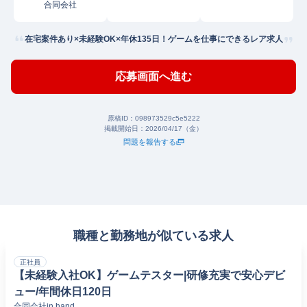
合同会社
在宅案件あり×未経験OK×年休135日！ゲームを仕事にできるレア求人
応募画面へ進む
原稿ID：
098973529c5e5222
掲載開始日：
2026/04/17（金）
問題を報告する
職種と勤務地が似ている求人
正社員
【未経験入社OK】ゲームテスター|研修充実で安心デビ
ュー/年間休日120日
合同会社in hand