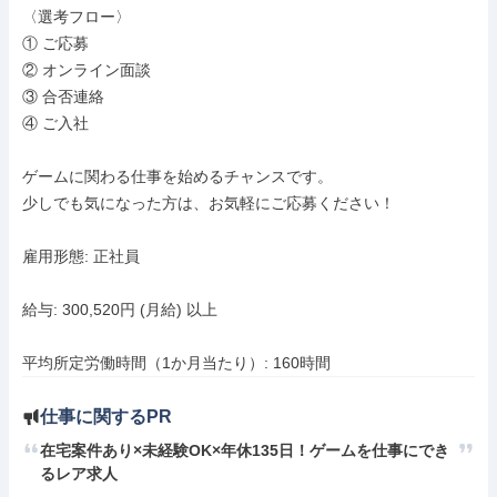
〈選考フロー〉

① ご応募

② オンライン面談

③ 合否連絡

④ ご入社

ゲームに関わる仕事を始めるチャンスです。

少しでも気になった方は、お気軽にご応募ください！

雇用形態: 正社員

給与: 300,520円 (月給) 以上

平均所定労働時間（1か月当たり）: 160時間
仕事に関するPR
在宅案件あり×未経験OK×年休135日！ゲームを仕事にでき
るレア求人