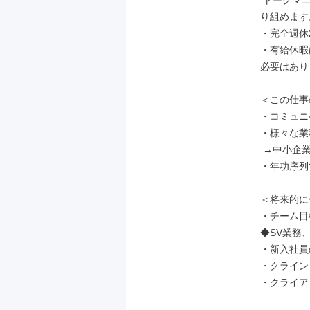
 トークマニュアルや研修が整っているため、初めての方でも安心して業務に取
り組めます。
・完全週休
・有給休暇
必要はあり
＜この仕事
・コミュニ
・様々な業
 →中小企業～上場企業のプロジェクトに携わることができます。

・年功序列
＜将来的に
・チーム目
◆SV業務
・新入社員
・クライン
・クライア