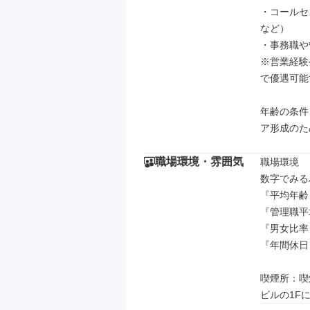
・コールセ
など）

・事務職や
※営業経験
で優遇可能
年齢の条件
ア形成のた
職場環境・雰囲気
職場環境

数字でみる
『平均年齢 
『管理職平均
『男女比率 
『年間休日 
喫煙所：喫
ビルの1F