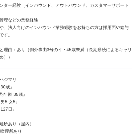
ンター経験（インバウンド、アウトバウンド、カスタマーサポート
管理などの業務経験

や、法人向けのインバウンド業務経験をお持ちの方は採用面や給与
です。

と理由：あり（例外事由3号のイ・45歳未満（長期勤続によるキャリ
め））
ハジマリ

30歳』

年齢 35歳』

男5:女5』

127日』

煙所あり（屋内）

に喫煙所あり