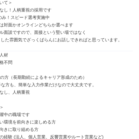
いて＞

なし！人柄重視の採用です

のみ！スピード選考実施中

は対面かオンラインどちらか選べます

ル面談ですので、面接という堅い場ではなく

スした雰囲気でざっくばらんにお話しできればと思っています。
人材

格不問

満の方（長期勤続によるキャリア形成のため）

手な方も、簡単な入力作業だけなので大丈夫です。

なし、人柄重視



躍中の職場です

い環境を前向きに楽しめる方

向きに取り組める方

の経験 (法人、個人営業、反響営業やルート営業など)
