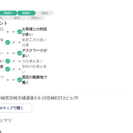
20
30
40
代
代
代
60
70
代
代
代〜
ント
話
お客様との対話
が多い
り
創意工夫の多い
仕事
デスクワークが
い
多い
い
力仕事が多い
多
室外の仕事が多
い
で
固定の勤務地で
働く
5宮崎県宮崎市橘通東3-6-19宮崎EST2ビル7F
gleマップで開く
ジマリ


