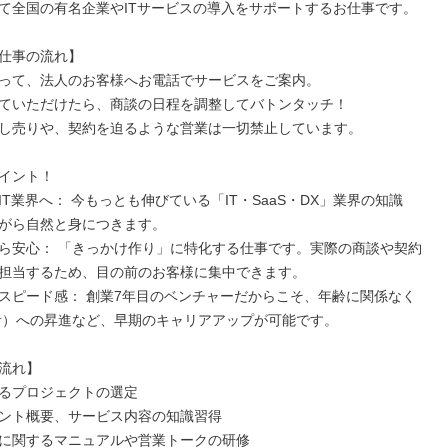
て全国の有名企業やITサービスの導入をサポートするお仕事です。

仕事の流れ】

って、法人のお客様へお電話でサービスをご案内。

ていただけたら、商談の日程を調整してバトンタッチ！

し売りや、契約を迫るような営業は一切禁止しています。

イント！

IT業界へ： 今もっとも伸びている「IT・SaaS・DX」業界の知識
がら自然と身につきます。

ら安心： 「きっかけ作り」に特化する仕事です。実際の商談や契約
担当するため、目の前のお客様に集中できます。

スピード感： 創業7年目のベンチャーだからこそ、年齢に関係なく
者）への昇進など、早期のキャリアアップが可能です。

流れ】

るプロジェクトの選定

ント概要、サービス内容の知識習得

に関するマニュアルや営業トークの研修
