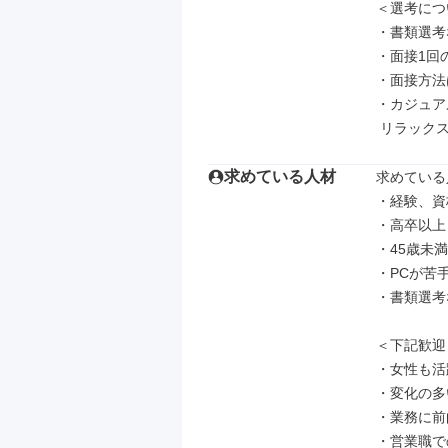
＜選考につ
・書類選考
・面接1回
・面接方法
・カジュア
 リラック
求めている人材
求めている
・経験、資
・高卒以上

・45歳未
・PCが苦
・書類選考
＜下記歓迎＞
・女性も活
・変化の多
・業務に前
・営業職で