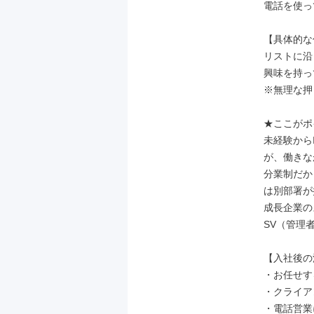
電話を使っ
【具体的な
リストに沿
興味を持っ
※無理な押
★ここがポ
未経験から
が、働きな
分業制だか
は別部署が
成長企業の
SV（管理
【入社後の
・お任せす
・クライア
・電話営業