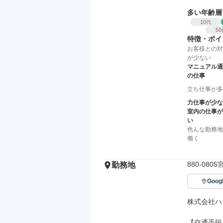
多い年齢層
10
代
50
特徴・ポイ
お客様との対
が少ない
マニュアル通
の仕事
立ち仕事が多
力仕事が少な
室内の仕事が
い
色んな勤務地
働く
880-080
勤務地
Goo
株式会社ハ
【交通手段】