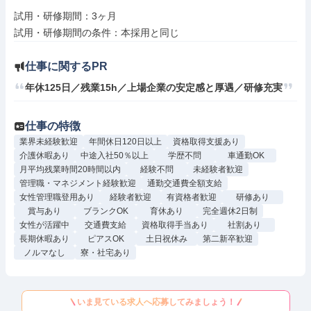
試用・研修期間：3ヶ月

仕事に関するPR
年休125日／残業15h／上場企業の安定感と厚遇／研修充実
仕事の特徴
業界未経験歓迎
年間休日120日以上
資格取得支援あり
介護休暇あり
中途入社50％以上
学歴不問
車通勤OK
月平均残業時間20時間以内
経験不問
未経験者歓迎
管理職・マネジメント経験歓迎
通勤交通費全額支給
女性管理職登用あり
経験者歓迎
有資格者歓迎
研修あり
賞与あり
ブランクOK
育休あり
完全週休2日制
女性が活躍中
交通費支給
資格取得手当あり
社割あり
長期休暇あり
ピアスOK
土日祝休み
第二新卒歓迎
ノルマなし
寮・社宅あり
いま見ている求人へ応募してみましょう！