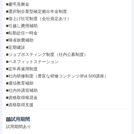
■慶弔見舞金

■選択制企業型確定拠出年金制度

■借上げ社宅制度（会社規定あり）

■引越し費用補助

■転勤赴任一時金

■帰省旅費補助

■定期健診

■ジョブポスティング制度（社内公募制度）

■ベネフィットステーション

■定年再雇用制度

■社内研修制度（豊富な研修コンテンツ/約4,500講座）

■通信教育補助

■社内外講習補助

■資格取得報奨金

■資格取得支援
試用期間
試用期間あり
