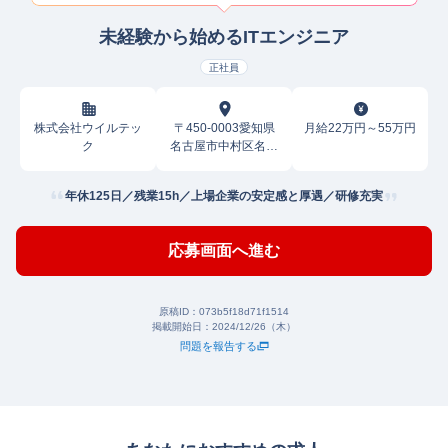
未経験から始めるITエンジニア
正社員
株式会社ウイルテッ
〒450-0003愛知県
月給22万円～55万円
ク
名古屋市中村区名駅
南
年休125日／残業15h／上場企業の安定感と厚遇／研修充実
応募画面へ進む
原稿ID：
073b5f18d71f1514
掲載開始日：
2024/12/26（木）
問題を報告する