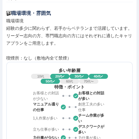
職場環境・雰囲気
職場環境

経験の多少に関わらず、若手からベテランまで活躍しています。

リーダー志向の方、専門職志向の方にはそれぞれに適したキャリ
アプランをご用意します。

喫煙所：なし（敷地内全て禁煙）
多い年齢層
10
20
30
40
代
代
代
代
50
60
70
代
代
代〜
特徴・ポイント
お客様との対話
お客様との対話
が少ない
が多い
マニュアル通り
創意工夫の多い
の仕事
仕事
チーム作業が多
1人作業が多い
い
デスクワークが
立ち仕事が多い
多い
力仕事が少ない
力仕事が多い