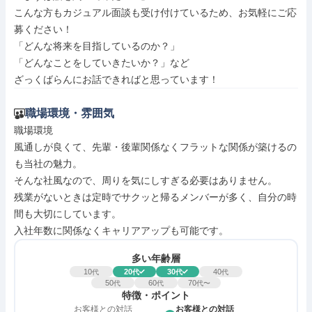
こんな方もカジュアル面談も受け付けているため、お気軽にご応
募ください！

「どんな将来を目指しているのか？」

「どんなことをしていきたいか？」など

ざっくばらんにお話できればと思っています！
職場環境・雰囲気
職場環境

風通しが良くて、先輩・後輩関係なくフラットな関係が築けるの
も当社の魅力。

そんな社風なので、周りを気にしすぎる必要はありません。

残業がないときは定時でサクッと帰るメンバーが多く、自分の時
間も大切にしています。

入社年数に関係なくキャリアアップも可能です。
多い年齢層
10
20
30
40
代
代
代
代
50
60
70
代
代
代〜
特徴・ポイント
お客様との対話
お客様との対話