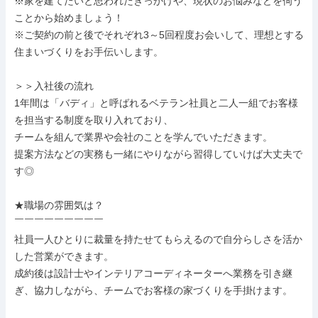
※家を建てたいと思われたきっかけや、現状のお悩みなどを伺う
ことから始めましょう！

※ご契約の前と後でそれぞれ3～5回程度お会いして、理想とする
住まいづくりをお手伝いします。

＞＞入社後の流れ

1年間は「バディ」と呼ばれるベテラン社員と二人一組でお客様
を担当する制度を取り入れており、

チームを組んで業界や会社のことを学んでいただきます。

提案方法などの実務も一緒にやりながら習得していけば大丈夫で
す◎

★職場の雰囲気は？

￣￣￣￣￣￣￣￣￣

社員一人ひとりに裁量を持たせてもらえるので自分らしさを活か
した営業ができます。

成約後は設計士やインテリアコーディネーターへ業務を引き継
ぎ、協力しながら、チームでお客様の家づくりを手掛けます。
