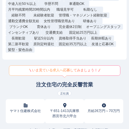
中途入社50％以上
学歴不問
車通勤OK
月平均残業時間20時間以内
職場見学可
転勤なし
経験不問
未経験者歓迎
管理職・マネジメント経験歓迎
通勤交通費全額支給
女性管理職登用あり
研修あり
ブランクOK
育休あり
完全週休2日制
オープニングスタッフ
インセンティブあり
交通費支給
固定給25万円以上
長期歓迎
駅近5分以内
資格取得手当あり
長期休暇あり
第二新卒歓迎
原則定時退社
固定給35万円以上
友達と応募OK
髪型・髪色自由
いま見ている求人へ応募してみましょう！
注文住宅の完全反響営業
正社員
ヤマト住建株式会社
〒651-1413兵庫県
月給26万円～70万円
西宮市北六甲台