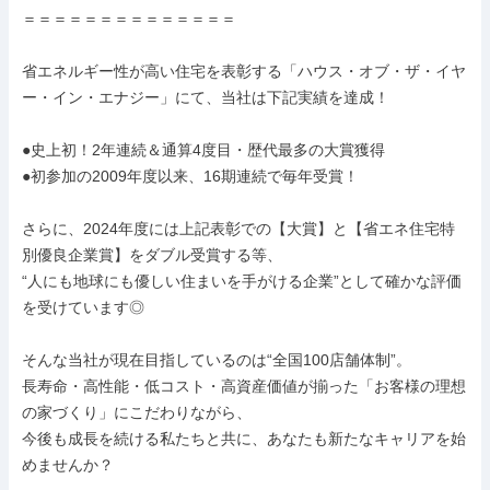
＝＝＝＝＝＝＝＝＝＝＝＝＝＝

省エネルギー性が高い住宅を表彰する「ハウス・オブ・ザ・イヤ
ー・イン・エナジー」にて、当社は下記実績を達成！

●史上初！2年連続＆通算4度目・歴代最多の大賞獲得

●初参加の2009年度以来、16期連続で毎年受賞！

さらに、2024年度には上記表彰での【大賞】と【省エネ住宅特
別優良企業賞】をダブル受賞する等、

“人にも地球にも優しい住まいを手がける企業”として確かな評価
を受けています◎

そんな当社が現在目指しているのは“全国100店舗体制”。

長寿命・高性能・低コスト・高資産価値が揃った「お客様の理想
の家づくり」にこだわりながら、

今後も成長を続ける私たちと共に、あなたも新たなキャリアを始
めませんか？
