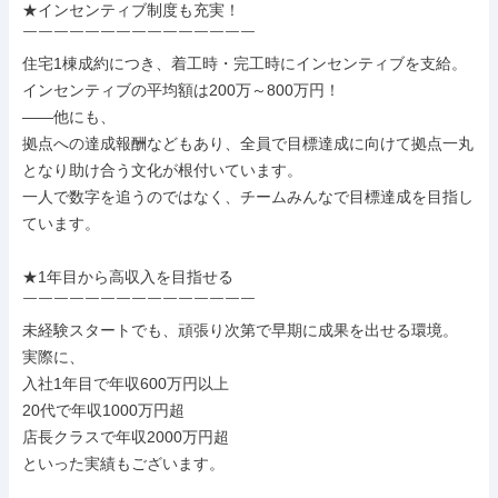
★インセンティブ制度も充実！

￣￣￣￣￣￣￣￣￣￣￣￣￣￣￣

住宅1棟成約につき、着工時・完工時にインセンティブを支給。

インセンティブの平均額は200万～800万円！

――他にも、

拠点への達成報酬などもあり、全員で目標達成に向けて拠点一丸
となり助け合う文化が根付いています。

一人で数字を追うのではなく、チームみんなで目標達成を目指し
ています。

★1年目から高収入を目指せる

￣￣￣￣￣￣￣￣￣￣￣￣￣￣￣

未経験スタートでも、頑張り次第で早期に成果を出せる環境。

実際に、

入社1年目で年収600万円以上

20代で年収1000万円超

店長クラスで年収2000万円超

といった実績もございます。
