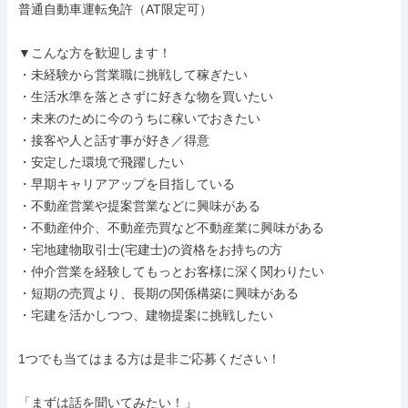
普通自動車運転免許（AT限定可）

▼こんな方を歓迎します！

・未経験から営業職に挑戦して稼ぎたい

・生活水準を落とさずに好きな物を買いたい

・未来のために今のうちに稼いでおきたい

・接客や人と話す事が好き／得意

・安定した環境で飛躍したい

・早期キャリアアップを目指している

・不動産営業や提案営業などに興味がある

・不動産仲介、不動産売買など不動産業に興味がある

・宅地建物取引士(宅建士)の資格をお持ちの方

・仲介営業を経験してもっとお客様に深く関わりたい

・短期の売買より、長期の関係構築に興味がある

・宅建を活かしつつ、建物提案に挑戦したい

1つでも当てはまる方は是非ご応募ください！

「まずは話を聞いてみたい！」
