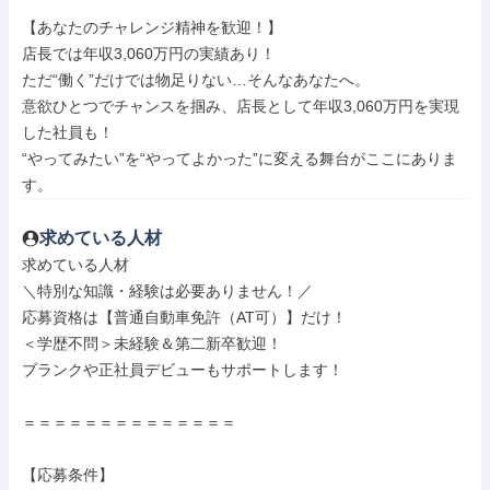
【あなたのチャレンジ精神を歓迎！】

店長では年収3,060万円の実績あり！

ただ“働く”だけでは物足りない…そんなあなたへ。

意欲ひとつでチャンスを掴み、店長として年収3,060万円を実現
した社員も！

“やってみたい”を“やってよかった”に変える舞台がここにありま
す。
求めている人材
求めている人材

＼特別な知識・経験は必要ありません！／

応募資格は【普通自動車免許（AT可）】だけ！

＜学歴不問＞未経験＆第二新卒歓迎！

ブランクや正社員デビューもサポートします！

＝＝＝＝＝＝＝＝＝＝＝＝＝＝

【応募条件】
