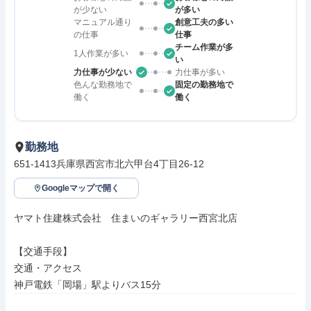
が少ない
が多い
マニュアル通り
創意工夫の多い
の仕事
仕事
チーム作業が多
1人作業が多い
い
力仕事が少ない
力仕事が多い
色んな勤務地で
固定の勤務地で
働く
働く
勤務地
651-1413兵庫県西宮市北六甲台4丁目26-12
Googleマップで開く
ヤマト住建株式会社　住まいのギャラリー西宮北店

【交通手段】

交通・アクセス

神戸電鉄「岡場」駅よりバス15分