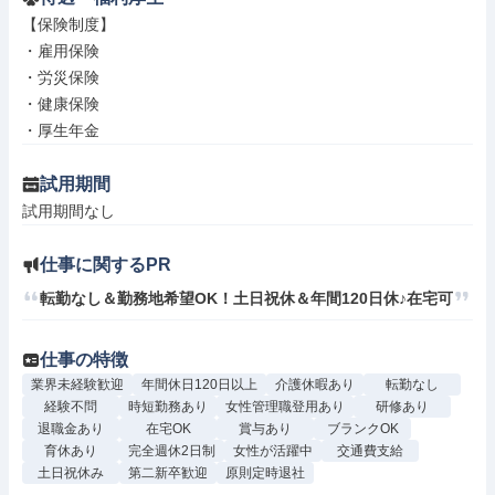
【保険制度】

・雇用保険

・労災保険

・健康保険

・厚生年金
試用期間
試用期間なし
仕事に関するPR
転勤なし＆勤務地希望OK！土日祝休＆年間120日休♪在宅可
仕事の特徴
業界未経験歓迎
年間休日120日以上
介護休暇あり
転勤なし
経験不問
時短勤務あり
女性管理職登用あり
研修あり
退職金あり
在宅OK
賞与あり
ブランクOK
育休あり
完全週休2日制
女性が活躍中
交通費支給
土日祝休み
第二新卒歓迎
原則定時退社