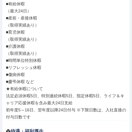
■有給休暇

（最大24日）

■産前・産後休暇

（取得実績あり）

■育児休暇

（取得実績あり）

■介護休暇

（取得実績あり）

■時間単位特別休暇

■リフレッシュ休暇

■傷病休暇

■慶弔休暇 など

★有給休暇について

法定必須休暇5日、特別連続休暇5日、指定休暇5日、ライフ＆キ
ャリア応援休暇を含み最大24日支給

初年度5～16日、翌年度以降24日付与 ※下限日数は、入社直後の
付与日数です
待遇・福利厚生