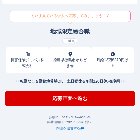
いま見ている求人へ応募してみましょう！
地域限定総合職
正社員
損害保険ジャパン株
徳島県徳島市かちど
月給18万8370円以
式会社
き橋
上
転勤なし＆勤務地希望OK！土日祝休＆年間120日休♪在宅可
応募画面へ進む
原稿ID：
0641c5b4ee909a6b
掲載開始日：
2025/03/26（水）
問題を報告する