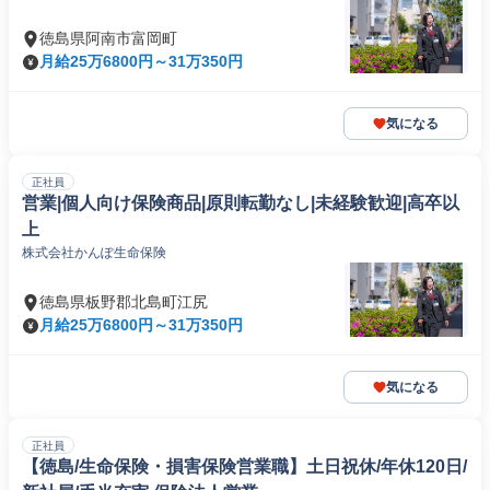
徳島県阿南市富岡町
月給25万6800円～31万350円
気になる
正社員
営業|個人向け保険商品|原則転勤なし|未経験歓迎|高卒以
上
株式会社かんぽ生命保険
徳島県板野郡北島町江尻
月給25万6800円～31万350円
気になる
正社員
【徳島/生命保険・損害保険営業職】土日祝休/年休120日/