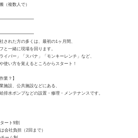
搬（複数人で）

━━━━━━━━

━━━━━━━━

社された方の多くは、最初の1ヶ月間、

フと一緒に現場を回ります。

ライバー」「スパナ」「モンキーレンチ」など、

や使い方を覚えるところからスタート！

作業？】

業施設、公共施設などにある、

給排水ポンプなどの設置・修理・メンテナンスです。

タート9割

得は会社負担（2回まで）

のチーム制
