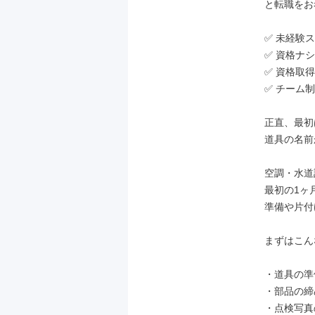
と転職をお
✅ 未経験
✅ 資格ナ
✅ 資格取
✅ チーム
正直、最初
道具の名前
空調・水道
最初の1ヶ
準備や片付
まずはこん
・道具の準
・部品の締
・点検写真