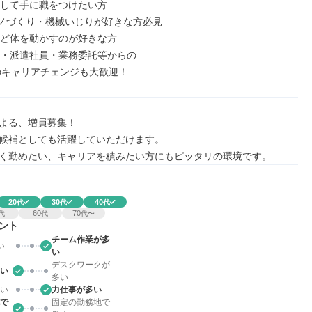
として手に職をつけたい方

・モノづくり・機械いじりが好きな方必見

など体を動かすのが好きな方

員・派遣社員・業務委託等からの

のキャリアチェンジも大歓迎！
よる、増員募集！

候補としても活躍していただけます。

く勤めたい、キャリアを積みたい方にもピッタリの環境です。
20
30
40
代
代
代
60
70
代
代
代〜
ント
チーム作業が多
い
い
デスクワークが
い
多い
い
力仕事が多い
で
固定の勤務地で