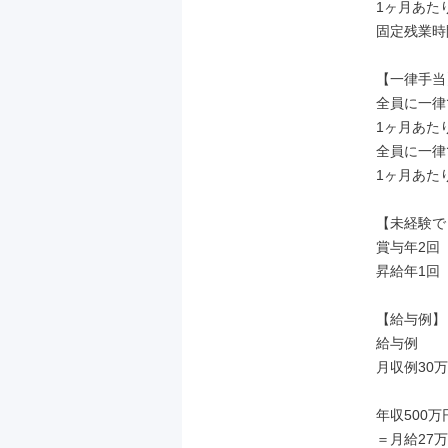
1ヶ月あたり
固定残業時
【一律手当】
全員に一律
1ヶ月あたり
全員に一律
1ヶ月あたり
【未経験で
賞与年2回

昇給年1回

【給与例】

給与例

月収例30
年収500万
＝月給27