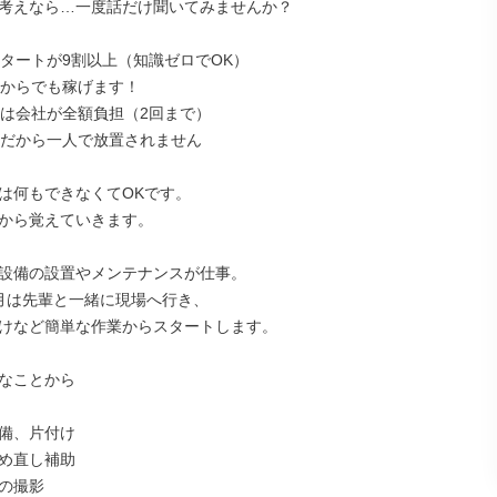
考えなら…一度話だけ聞いてみませんか？

スタートが9割以上（知識ゼロでOK）

シからでも稼げます！

得は会社が全額負担（2回まで）

制だから一人で放置されません

は何もできなくてOKです。

から覚えていきます。

設備の設置やメンテナンスが仕事。

月は先輩と一緒に現場へ行き、

けなど簡単な作業からスタートします。

なことから

備、片付け

め直し補助

の撮影
