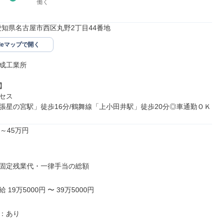
働く
35愛知県名古屋市西区丸野2丁目44番地
gleマップで開く
成工業所



セス

張星の宮駅」徒歩16分/鶴舞線「上小田井駅」徒歩20分◎車通勤ＯＫ
～45万円

固定残業代・一律手当の総額

19万5000円 〜 39万5000円

：あり
