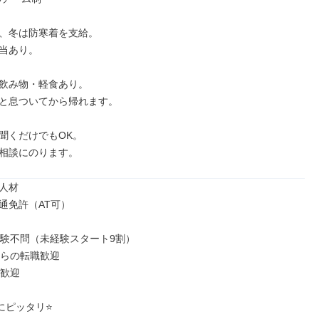
、冬は防寒着を支給。

当あり。

飲み物・軽食あり。

と息ついてから帰れます。

聞くだけでもOK。

相談にのります。
人材

通免許（AT可）

経験不問（未経験スタート9割）

らの転職歓迎

歓迎

にピッタリ⭐
