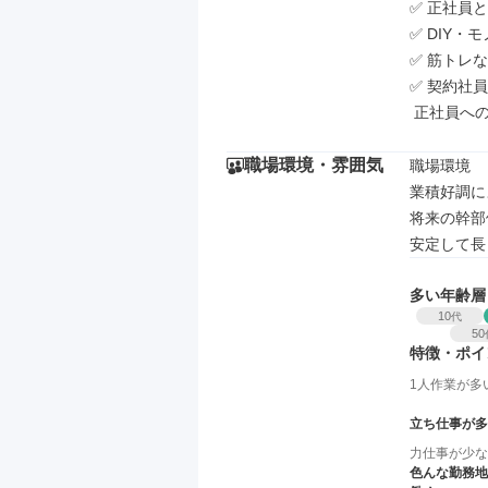
✅ 正社員
✅ DIY
✅ 筋トレ
✅ 契約社
 正社員へ
職場環境・雰囲気
職場環境

業積好調に
将来の幹部
安定して長
多い年齢層
10
代
50
特徴・ポイ
1人作業が多
立ち仕事が多
力仕事が少な
色んな勤務地