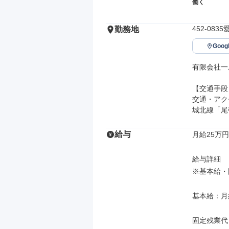
働く
452-08
勤務地
Goo
有限会社一
【交通手段】
交通・アク
城北線「尾
給与
月給25万円
給与詳細

※基本給・
基本給：月給 
固定残業代