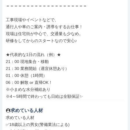
＝＝＝＝＝＝＝＝＝＝＝＝＝＝＝＝＝＝＝＝

工事現場やイベントなどで、

通行人や車のご案内・誘導をするお仕事！

現場は住宅街が中心で、交通量も少なめ。

研修をしてからのスタートなので安心♪

★代表的な1日の流れ（例）★

21：00 現地集合・移動

21：30 業務開始（適宜休憩あり）

01：00 休憩（1時間）

06：00 解散 or 直帰OK！

※小まめな水分補給あり

※4～5時間で終わっても日給は全額保証✨
求めている人材
求めている人材

✅18歳以上の男女(警備業法による)
