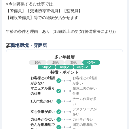
⭐今回募集するお仕事では、

【警備員】【交通誘導警備員】【監視員】

【施設警備員】等での経験が活かせます

年齢の条件と理由：あり（18歳以上の男女(警備業法により)）
職場環境・雰囲気
多い年齢層
10
20
30
40
代
代
代
代
50
60
70
代
代
代〜
特徴・ポイント
お客様との対話
お客様との対話
が少ない
が多い
マニュアル通り
創意工夫の多い
の仕事
仕事
チーム作業が多
1人作業が多い
い
デスクワークが
立ち仕事が多い
多い
力仕事が少ない
力仕事が多い
色んな勤務地で
固定の勤務地で