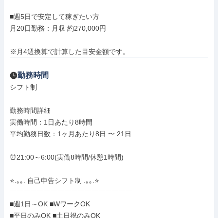
■週5日で安定して稼ぎたい方

月20日勤務：月収 約270,000円

※月4週換算で計算した目安金額です。
勤務時間
シフト制

勤務時間詳細

実働時間：1日あたり8時間

平均勤務日数：1ヶ月あたり8日 〜 21日

⏰21:00～6:00(実働8時間/休憩1時間)

⭐.｡｡. 自己申告シフト制 .｡｡.⭐

￣￣￣￣￣￣￣￣￣￣￣￣￣￣￣￣￣￣

■週1日～OK ■WワークOK

■平日のみOK ■土日祝のみOK