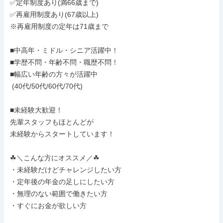
✅定年制度あり(満66歳まで)

✅再雇用制度あり(67歳以上)

※再雇用制度の定年は71歳まで

■中高年・ミドル・シニア活躍中！

■学歴不問・年齢不問・職歴不問！

■幅広い年齢の方々が活躍中

 (40代/50代/60代/70代)

■未経験大歓迎！

先輩スタッフもほとんどが

未経験からスタートしています！

☘＼こんな方にオススメ／☘

・未経験だけどチャレンジしたい方

・定年後の年金の足しにしたい方

・無理のない範囲で働きたい方

・すぐにお金が欲しい方
