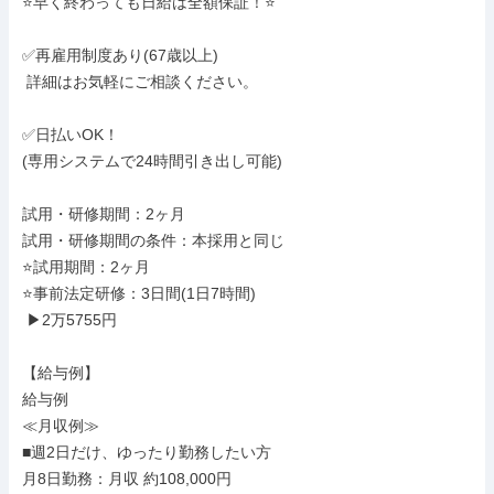
⭐早く終わっても日給は全額保証！⭐

✅再雇用制度あり(67歳以上)

 詳細はお気軽にご相談ください。

✅日払いOK！

(専用システムで24時間引き出し可能)

試用・研修期間：2ヶ月

試用・研修期間の条件：本採用と同じ

⭐試用期間：2ヶ月

⭐事前法定研修：3日間(1日7時間)

 ▶2万5755円

【給与例】

給与例

≪月収例≫

■週2日だけ、ゆったり勤務したい方

月8日勤務：月収 約108,000円
