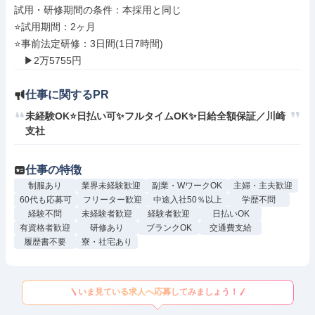
試用・研修期間の条件：本採用と同じ

⭐試用期間：2ヶ月

⭐事前法定研修：3日間(1日7時間)

仕事に関するPR
未経験OK⭐日払い可✨フルタイムOK✨日給全額保証／川崎
支社
仕事の特徴
制服あり
業界未経験歓迎
副業・WワークOK
主婦・主夫歓迎
60代も応募可
フリーター歓迎
中途入社50％以上
学歴不問
経験不問
未経験者歓迎
経験者歓迎
日払いOK
有資格者歓迎
研修あり
ブランクOK
交通費支給
履歴書不要
寮・社宅あり
いま見ている求人へ応募してみましょう！