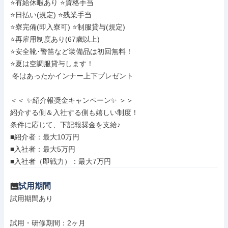
⭐有給休暇あり ⭐資格手当

⭐日払い(規定) ⭐残業手当

⭐寮完備(即入寮可) ⭐制服貸与(規定)

⭐再雇用制度あり(67歳以上)

⭐安全靴･警笛など装備品は初回無料！

⭐夏は空調服貸与します！

 冬はあったかインナー上下プレゼント

＜＜ ✨紹介報奨金キャンペーン✨ ＞＞

紹介する側＆入社する側も嬉しい制度！

条件に応じて、下記報奨金を支給♪

■紹介者：最大10万円

■入社者：最大5万円

■入社者（即戦力）：最大7万円
試用期間
試用期間あり

試用・研修期間：2ヶ月
