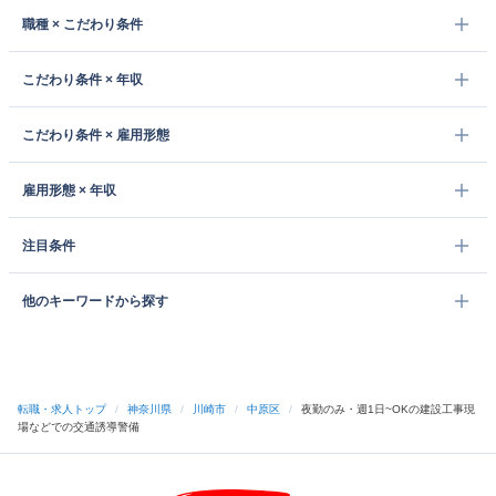
職種 × こだわり条件
こだわり条件 × 年収
こだわり条件 × 雇用形態
雇用形態 × 年収
注目条件
他のキーワードから探す
転職・求人トップ
/
神奈川県
/
川崎市
/
中原区
/
夜勤のみ・週1日~OKの建設工事現
場などでの交通誘導警備