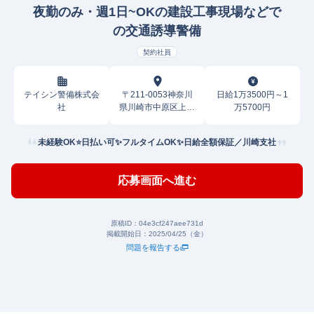
夜勤のみ・週1日~OKの建設工事現場などで
の交通誘導警備
契約社員
テイシン警備株式会
〒211-0053神奈川
日給1万3500円～1
社
県川崎市中原区上小
万5700円
田中
未経験OK⭐日払い可✨フルタイムOK✨日給全額保証／川崎支社
応募画面へ進む
原稿ID：
04e3cf247aee731d
掲載開始日：
2025/04/25（金）
問題を報告する