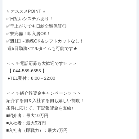
⭐ オススメPOINT ⭐

✅日払いシステムあり！

✅早上がりでも日給全額保証◎

✅寮完備！即入居OK！

✅週1日～勤務OK＆シフトカットなし！

 週5日勤務×フルタイムも可能です★

＜＜ ✨電話応募も大歓迎です✨ ＞＞

 【 044-589-6555 】

 ●TEL受付：8:00～22:00

＜＜ ✨紹介報奨金キャンペーン✨ ＞＞

紹介する側＆入社する側も嬉しい制度！

条件に応じて、下記報奨金を支給♪

■紹介者：最大10万円

■入社者：最大5万円

■入社者（即戦力）：最大7万円
