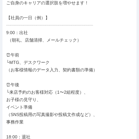
ご自身のキャリアの選択肢を増やせます！

【社員の一日（例）】

┈┈┈┈┈┈┈┈┈┈┈┈┈┈┈┈┈┈┈┈

9:00：出社

 （朝礼、店舗清掃、メールチェック）

⏰午前

└MTG、デスクワーク

（お客様情報のデータ入力、契約書類の準備）

⏰午後

└来店予約のお客様対応（1〜2組程度）、

お子様の見守り、

イベント準備

（SNS投稿用の写真撮影や投稿文作成など）、

事務作業

18:00：退社
