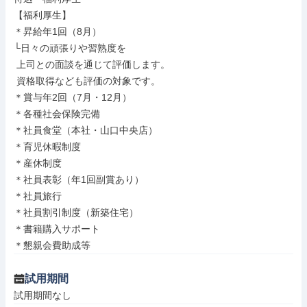
【福利厚生】

＊昇給年1回（8月）

└日々の頑張りや習熟度を

 上司との面談を通じて評価します。

 資格取得なども評価の対象です。

＊賞与年2回（7月・12月）

＊各種社会保険完備

＊社員食堂（本社・山口中央店）

＊育児休暇制度

＊産休制度

＊社員表彰（年1回副賞あり）

＊社員旅行

＊社員割引制度（新築住宅）

＊書籍購入サポート

＊懇親会費助成等
試用期間
試用期間なし