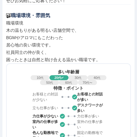
ぜひお気軽にご応募ください！
職場環境・雰囲気
職場環境

木の温もりがある明るい店舗空間で、

BGMやアロマにもこだわった

居心地の良い環境です。

社員同士の仲が良く、

困ったときは自然と助け合える温かい職場です。
多い年齢層
10
20
30
40
代
代
代
代
50
60
70
代
代
代〜
特徴・ポイント
お客様との対話
お客様との対話
が少ない
が多い
デスクワークが
立ち仕事が多い
多い
力仕事が少ない
力仕事が多い
室内の仕事が多
室外の仕事が多
い
い
色んな勤務地で
固定の勤務地で