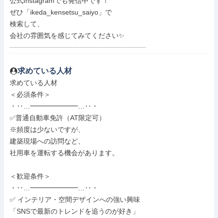
公式Instagramでも発信中です！

ぜひ「ikeda_kensetsu_saiyo」で

検索して、

会社の雰囲気を感じてみてください✨

┈┈┈┈┈┈┈┈┈┈┈┈┈┈┈┈┈┈┈┈
求めている人材
求めている人材

＜必須条件＞

・‥…━━━━━━━…‥・

✅普通自動車免許（AT限定可）

※頻度は少ないですが、

建築現場への訪問など、

社用車を運転する機会があります。

＜歓迎条件＞

・‥…━━━━━━━…‥・

✅ インテリア・空間デザインへの強い興味

「SNSで最新のトレンドを追うのが好き」
