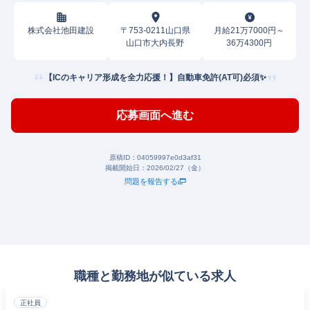
株式会社池田建設
〒753-0211山口県
月給21万7000円～
山口市大内長野
36万4300円
【ICのキャリア形成を全力応援！】自動車免許(AT可)必須✨
応募画面へ進む
原稿ID：
04059997e0d3af31
掲載開始日：
2026/02/27（金）
問題を報告する
職種と勤務地が似ている求人
正社員