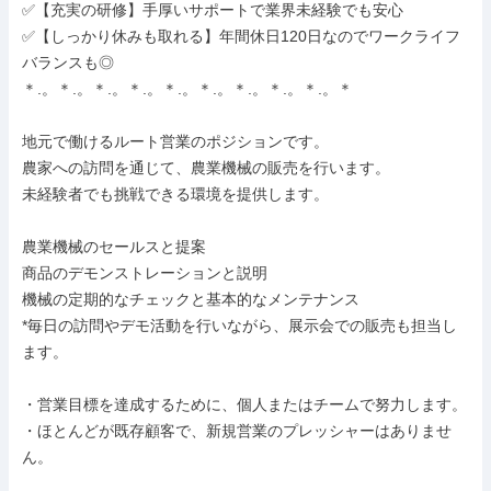
✅【充実の研修】手厚いサポートで業界未経験でも安心

✅【しっかり休みも取れる】年間休日120日なのでワークライフ
バランスも◎

＊.。＊.。＊.。＊.。＊.。＊.。＊.。＊.。＊.。＊

地元で働けるルート営業のポジションです。

農家への訪問を通じて、農業機械の販売を行います。

未経験者でも挑戦できる環境を提供します。

農業機械のセールスと提案

商品のデモンストレーションと説明

機械の定期的なチェックと基本的なメンテナンス

*毎日の訪問やデモ活動を行いながら、展示会での販売も担当し
ます。

・営業目標を達成するために、個人またはチームで努力します。

・ほとんどが既存顧客で、新規営業のプレッシャーはありませ
ん。
