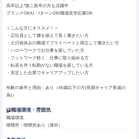
高卒以上*第二新卒の方も活躍中

ブランクOK/U・IターンOK/職場見学応募OK

＜こんな方にオススメ！＞

・正社員として腰を据えて長く働きたい方

・土日祝休みの職場でプライベートと両立して働きたい方

・ハローワークでお仕事を探していた方

・フットワーク軽く、仕事に取り組める方

・転居を伴う転勤がない職場を探している方

・安定した企業でキャリアアップしたい方

年齢の条件と理由：あり（45歳以下の方(長期キャリア形成の
為)）
職場環境・雰囲気
職場環境

喫煙所：喫煙所あり（屋外）