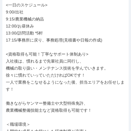
<一日のスケジュール>

9:00/出社

9:15/農業機械の納品

12:00/お昼休み

13:00/訪問活動 *5軒

17:15/事務所に戻り、事務処理(見積書や日報の作成)

<資格取得も可能！丁寧なサポート体制あり>

入社後は、慣れるまで先輩社員に同行し、

機械の取り扱い・メンテナンス技術を学んでいきます。

徐々に慣れていっていただければOKです！

一人で業務をこなせるようになった後、担当エリアをお任せしま
す！

働きながらヤンマー整備士や大型特殊免許、

農業機械整備技能士など資格取得も可能です！

＜職場環境＞
