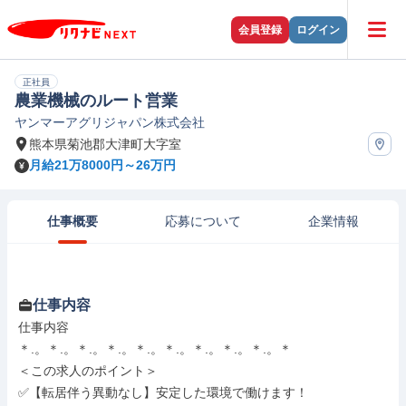
会員登録
ログイン
正社員
農業機械のルート営業
ヤンマーアグリジャパン株式会社
熊本県菊池郡大津町大字室
月給21万8000円～26万円
仕事概要
応募について
企業情報
仕事内容
仕事内容

＊.。＊.。＊.。＊.。＊.。＊.。＊.。＊.。＊.。＊

＜この求人のポイント＞

✅【転居伴う異動なし】安定した環境で働けます！
