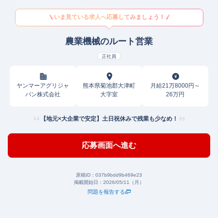
いま見ている求人へ応募してみましょう！
農業機械のルート営業
正社員
ヤンマーアグリジャ
熊本県菊池郡大津町
月給21万8000円～
パン株式会社
大字室
26万円
【地元×大企業で安定】土日祝休みで残業も少なめ！
応募画面へ進む
原稿ID：
037b9bdd9b469e23
掲載開始日：
2026/05/11（月）
問題を報告する