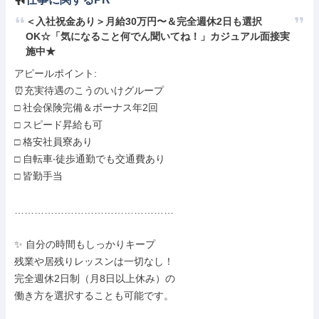
＜入社祝金あり＞月給30万円〜＆完全週休2日も選択
OK☆「気になること何でん聞いてね！」カジュアル面接実
施中★
アピールポイント: 

⏰充実待遇のこうのいけグループ

□ 社会保険完備＆ボーナス年2回

□ スピード昇給も可

□ 格安社員寮あり

□ ⾃転⾞‧徒歩通勤でも交通費あり

□ 皆勤⼿当

…………………………………………

✨ 自分の時間もしっかりキープ

残業や居残りレッスンは一切なし！

完全週休2日制（月8日以上休み）の

働き方を選択することも可能です。
