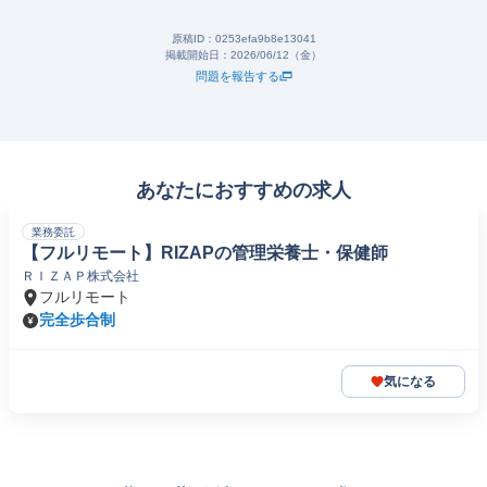
原稿ID：
0253efa9b8e13041
掲載開始日：
2026/06/12（金）
問題を報告する
あなたにおすすめの求人
業務委託
【フルリモート】RIZAPの管理栄養士・保健師
ＲＩＺＡＰ株式会社
フルリモート
完全歩合制
気になる