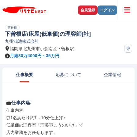
会員登録
ログイン
正社員
下曽根店/床屋(低単価)の理容師[社]
九州鴻池株式会社
福岡県北九州市小倉南区下曽根駅
月給30万4000円～35万円
仕事概要
応募について
企業情報
仕事内容
仕事内容: 

⏰1名あたり約7～10分仕上げ♪

低単価の理容室「理美容こうのいけ」で

店内業務をお任せします。
