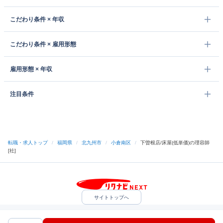
こだわり条件 × 年収
こだわり条件 × 雇用形態
雇用形態 × 年収
注目条件
転職・求人トップ
/
福岡県
/
北九州市
/
小倉南区
/
下曽根店/床屋(低単価)の理容師
[社]
サイトトップへ
中途採用をご検討の企業様
利用規約・プライバシーポリシー
サイトマップ