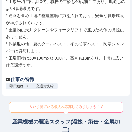
* 工場平均年齢は30代、職長の年齢も40代前半であり、風通しの
よい職場環境です。

* 通路を含め工場の整理整頓に力を入れており、安全な職場環境
が維持されています。

* 重量物は天井クレーンやフォークリフトで運ぶため体の負担は
ありません。

* 作業服の他、夏のクールベスト、冬の防寒ベスト、防寒ジャン
バーは貸与します。

* 工場面積は30×100mの3,000㎡、高さも13mあり、非常に広い
作業環境です。
仕事の特徴
即日勤務OK
交通費支給
いま見ている求人へ応募してみましょう！
産業機械の製造スタッフ(溶接・製缶・金属加
工)