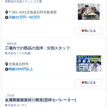
有限会社北栄ステンレス工業
〒061-3241北海道石狩市新港西
月給22万円～50万円
気になる
契約社員
工場内での部品の洗浄・分別スタッフ
株式会社ミクロ札幌
北海道石狩市
時給1500円以上
気になる
正社員
金属製建築資材の製造(型枠セパレーター)
株式会社コバヤシ