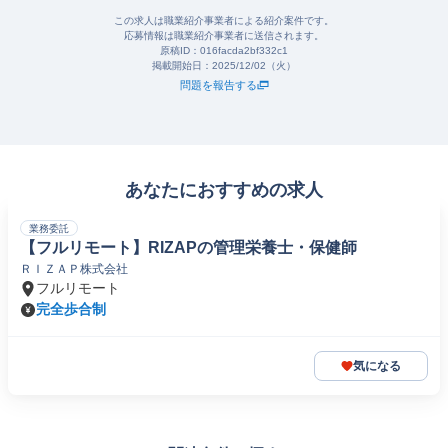
この求人は職業紹介事業者による紹介案件です。
応募情報は職業紹介事業者に送信されます。
原稿ID：
016facda2bf332c1
掲載開始日：
2025/12/02（火）
問題を報告する
あなたにおすすめの求人
業務委託
【フルリモート】RIZAPの管理栄養士・保健師
ＲＩＺＡＰ株式会社
フルリモート
完全歩合制
気になる