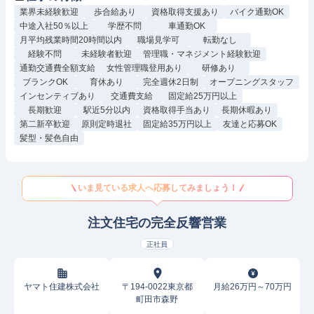
業界未経験歓迎
歩合給あり
資格取得支援あり
バイク通勤OK
中途入社50％以上
学歴不問
車通勤OK
月平均残業時間20時間以内
職場見学可
転勤なし
経験不問
未経験者歓迎
管理職・マネジメント経験歓迎
通勤交通費全額支給
女性管理職登用あり
研修あり
ブランクOK
育休あり
完全週休2日制
オープニングスタッフ
インセンティブあり
交通費支給
固定給25万円以上
長期歓迎
駅近5分以内
資格取得手当あり
長期休暇あり
第二新卒歓迎
原則定時退社
固定給35万円以上
友達と応募OK
髪型・髪色自由
いま見ている求人へ応募してみましょう！
注文住宅の完全反響営業
正社員
ヤマト住建株式会社
〒194-0022東京都
月給26万円～70万円
町田市森野