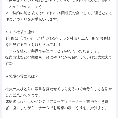
※家を建てたいと思われたきっかけや、現状のお悩みなどを伺う
ことから始めましょう！

※ご契約の前と後でそれぞれ3～5回程度お会いして、理想とする
住まいづくりをお手伝いします。

＞＞入社後の流れ

1年間は「バディ」と呼ばれるベテラン社員と二人一組でお客様
を担当する制度を取り入れており、

チームを組んで業界や会社のことを学んでいただきます。

提案方法などの実務も一緒にやりながら習得していけば大丈夫で
す◎

★職場の雰囲気は？

￣￣￣￣￣￣￣￣￣

社員一人ひとりに裁量を持たせてもらえるので自分らしさを活か
した営業ができます。

成約後は設計士やインテリアコーディネーターへ業務を引き継
ぎ、協力しながら、チームでお客様の家づくりを手掛けます。
