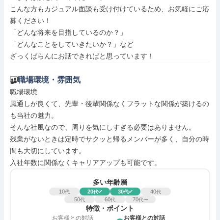
こんな方もカジュアル面談も受け付けているため、お気軽にご応
募ください！

「どんな将来を目指しているのか？」

「どんなことをしていきたいか？」など

ざっくばらんにお話できればと思っています！
職場環境・雰囲気
職場環境

風通しが良くて、先輩・後輩関係なくフラットな関係が築けるの
も当社の魅力。

そんな社風なので、周りを気にしすぎる必要はありません。

残業がないときは定時でサクッと帰るメンバーが多く、自分の時
間も大切にしています。

入社年数に関係なくキャリアアップも可能です。
多い年齢層
10
20
30
40
代
代
代
代
50
60
70
代
代
代〜
特徴・ポイント
お客様との対話
お客様との対話