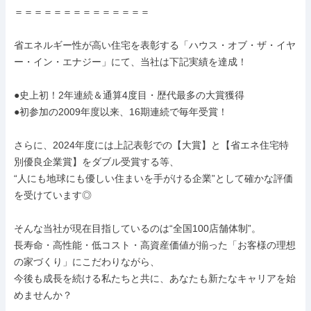
＝＝＝＝＝＝＝＝＝＝＝＝＝＝

省エネルギー性が高い住宅を表彰する「ハウス・オブ・ザ・イヤ
ー・イン・エナジー」にて、当社は下記実績を達成！

●史上初！2年連続＆通算4度目・歴代最多の大賞獲得

●初参加の2009年度以来、16期連続で毎年受賞！

さらに、2024年度には上記表彰での【大賞】と【省エネ住宅特
別優良企業賞】をダブル受賞する等、

“人にも地球にも優しい住まいを手がける企業”として確かな評価
を受けています◎

そんな当社が現在目指しているのは“全国100店舗体制”。

長寿命・高性能・低コスト・高資産価値が揃った「お客様の理想
の家づくり」にこだわりながら、

今後も成長を続ける私たちと共に、あなたも新たなキャリアを始
めませんか？
