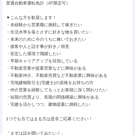
普通自動車運転免許（AT限定可）

▼こんな方を歓迎します！

・未経験から営業職に挑戦して稼ぎたい

・生活水準を落とさずに好きな物を買いたい

・未来のために今のうちに稼いでおきたい

・接客や人と話す事が好き／得意

・安定した環境で飛躍したい

・早期キャリアアップを目指している

・不動産営業や提案営業などに興味がある

・不動産仲介、不動産売買など不動産業に興味がある

・宅地建物取引士(宅建士)の資格をお持ちの方

・仲介営業を経験してもっとお客様に深く関わりたい

・短期の売買より、長期の関係構築に興味がある

・宅建を活かしつつ、建物提案に挑戦したい

1つでも当てはまる方は是非ご応募ください！

「まずは話を聞いてみたい！」
