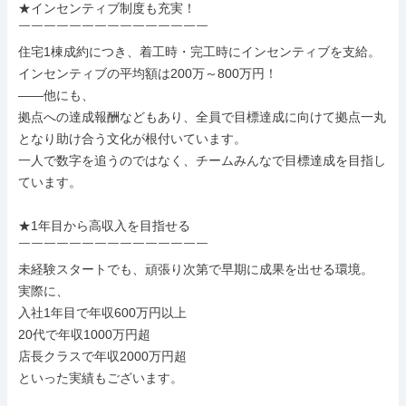
★インセンティブ制度も充実！

￣￣￣￣￣￣￣￣￣￣￣￣￣￣￣

住宅1棟成約につき、着工時・完工時にインセンティブを支給。

インセンティブの平均額は200万～800万円！

――他にも、

拠点への達成報酬などもあり、全員で目標達成に向けて拠点一丸
となり助け合う文化が根付いています。

一人で数字を追うのではなく、チームみんなで目標達成を目指し
ています。

★1年目から高収入を目指せる

￣￣￣￣￣￣￣￣￣￣￣￣￣￣￣

未経験スタートでも、頑張り次第で早期に成果を出せる環境。

実際に、

入社1年目で年収600万円以上

20代で年収1000万円超

店長クラスで年収2000万円超

といった実績もございます。
