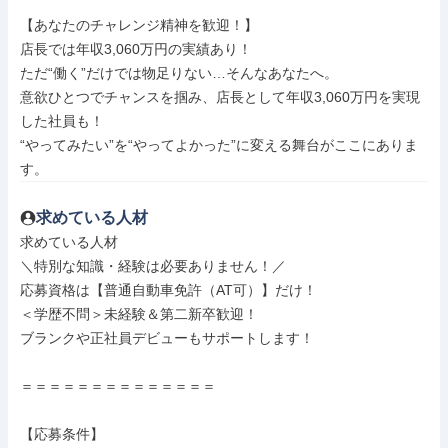
【あなたのチャレンジ精神を歓迎！】

店長では年収3,060万円の実績あり！

ただ“働く”だけでは物足りない…そんなあなたへ。

意欲ひとつでチャンスを掴み、店長として年収3,060万円を実現
した社員も！

“やってみたい”を“やってよかった”に変える舞台がここにありま
す。
求めている人材
求めている人材

＼特別な知識・経験は必要ありません！／

応募資格は【普通自動車免許（AT可）】だけ！

＜学歴不問＞未経験＆第二新卒歓迎！

ブランクや正社員デビューもサポートします！

＝＝＝＝＝＝＝＝＝＝＝＝＝＝

【応募条件】
