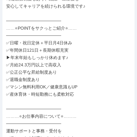
安心してキャリアを続けられる環境です♪

──────────────────

……⭐POINTをサクっとご紹介⭐……

──────────────────

✅日曜・祝日定休＋平日月4日休み

✅年間休日121日＋長期休暇充実

▶年末年始もしっかり休めます♪

✅月給24.3万円以上で高収入

✅公正公平な昇給制度あり

✅退職金制度あり

✅マシン無料利用OK／健康意識もUP

✅産休育休・時短勤務にも柔軟対応

──────────────────

………⭐お仕事内容について⭐………

──────────────────

運動サポートと事務・受付を
