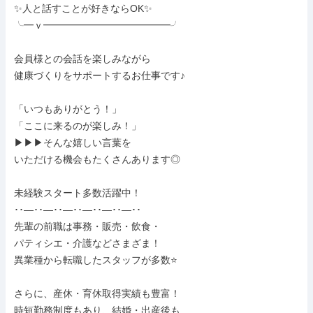
✨人と話すことが好きならOK✨

╰━ｖ━━━━━━━━━━━━━╯

会員様との会話を楽しみながら

健康づくりをサポートするお仕事です♪

「いつもありがとう！」

「ここに来るのが楽しみ！」

▶▶▶そんな嬉しい言葉を

いただける機会もたくさんあります◎

未経験スタート多数活躍中！

･･―･･―･･―･･―･･―･･―･･

先輩の前職は事務・販売・飲食・

パティシエ・介護などさまざま！

異業種から転職したスタッフが多数⭐

さらに、産休・育休取得実績も豊富！

時短勤務制度もあり、結婚・出産後も
