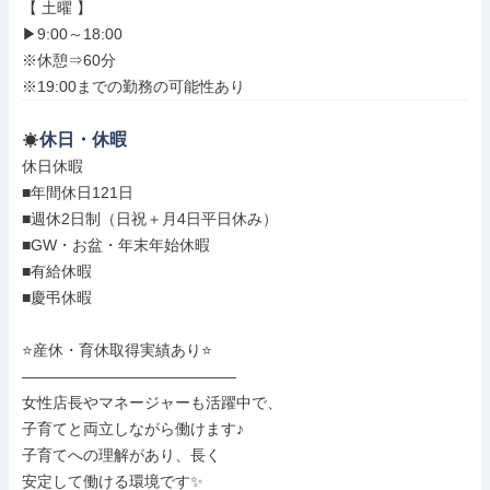
【 土曜 】

▶9:00～18:00

※休憩⇒60分

※19:00までの勤務の可能性あり
休日・休暇
休日休暇

■年間休日121日

■週休2日制（日祝＋月4日平日休み）

■GW・お盆・年末年始休暇

■有給休暇

■慶弔休暇

⭐産休・育休取得実績あり⭐

――――――――――――――

女性店長やマネージャーも活躍中で、

子育てと両立しながら働けます♪

子育てへの理解があり、長く

安定して働ける環境です✨