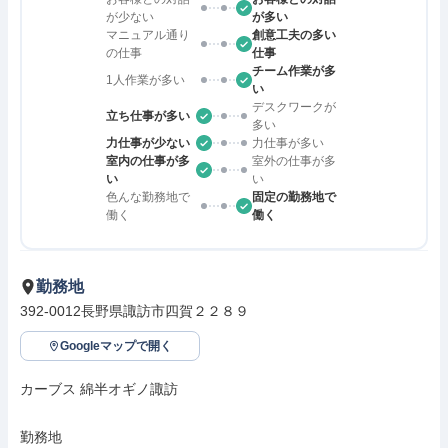
が少ない
が多い
マニュアル通り
創意工夫の多い
の仕事
仕事
チーム作業が多
1人作業が多い
い
デスクワークが
立ち仕事が多い
多い
力仕事が少ない
力仕事が多い
室内の仕事が多
室外の仕事が多
い
い
色んな勤務地で
固定の勤務地で
働く
働く
勤務地
392-0012長野県諏訪市四賀２２８９
Googleマップで開く
カーブス 綿半オギノ諏訪

勤務地
