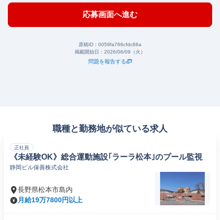
応募画面へ進む
原稿ID：
0059fa766cfdc68a
掲載開始日：
2026/06/09（火）
問題を報告する
職種と勤務地が似ている求人
正社員
《未経験OK》総合運動施設｢ラーラ松本｣のプール監視
静岡ビル保善株式会社
長野県松本市島内
月給19万7800円以上