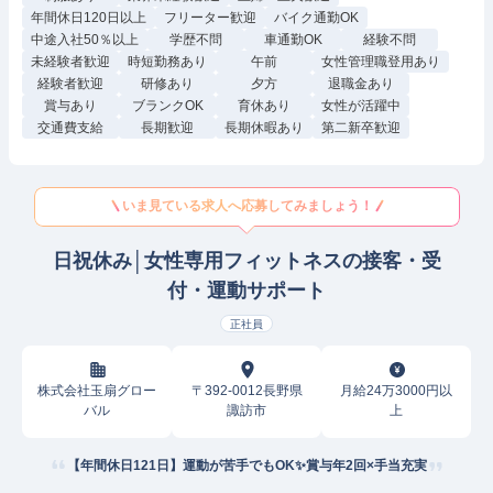
年間休日120日以上
フリーター歓迎
バイク通勤OK
中途入社50％以上
学歴不問
車通勤OK
経験不問
未経験者歓迎
時短勤務あり
午前
女性管理職登用あり
経験者歓迎
研修あり
夕方
退職金あり
賞与あり
ブランクOK
育休あり
女性が活躍中
交通費支給
長期歓迎
長期休暇あり
第二新卒歓迎
いま見ている求人へ応募してみましょう！
日祝休み│女性専用フィットネスの接客・受
付・運動サポート
正社員
株式会社玉扇グロー
〒392-0012長野県
月給24万3000円以
バル
諏訪市
上
【年間休日121日】運動が苦手でもOK✨賞与年2回×手当充実