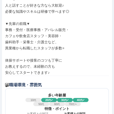
人と話すことが好きな方なら大歓迎♪

必要な知識やスキルは研修で学べます◎

▼先輩の前職▼

事務・受付・医療事務・アパレル販売・

カフェや飲食店スタッフ・美容師・

歯科助手・栄養士・介護士など、

異業種から転職したスタッフが多数⭐

体操サポートや接客のコツも丁寧に

お教えするので、未経験の方も

安心してスタートできます♪
職場環境・雰囲気
多い年齢層
10
20
30
40
代
代
代
代
50
60
70
代
代
代〜
特徴・ポイント
お客様との対話
お客様との対話