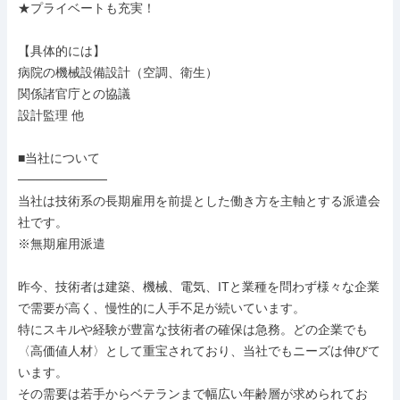
★プライベートも充実！

【具体的には】

病院の機械設備設計（空調、衛生）

関係諸官庁との協議

設計監理 他

■当社について

──────────

当社は技術系の長期雇用を前提とした働き方を主軸とする派遣会
社です。

※無期雇用派遣

昨今、技術者は建築、機械、電気、ITと業種を問わず様々な企業
で需要が高く、慢性的に人手不足が続いています。

特にスキルや経験が豊富な技術者の確保は急務。どの企業でも
〈高価値人材〉として重宝されており、当社でもニーズは伸びて
います。

その需要は若手からベテランまで幅広い年齢層が求められてお