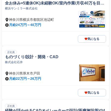
全お休み×5連休OK)未経験OK/室内作業/月収40万を目指
横浜サンミラー株式会社
す/賞与連続支給
神奈川県横浜市都筑区池辺町
月給24万円～40万円
気になる
正社員
ものづくり/設計・開発・CAD
株式会社石井
神奈川県厚木市戸田
月給22万円～26万円
気になる
正社員
経験が活かせるCADオペレーターの設計(医療施設等)/34