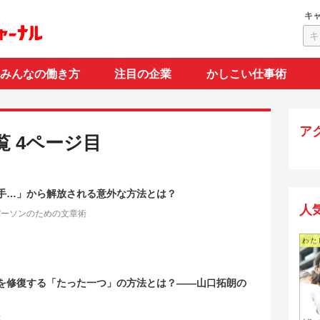
キ
みんなの働き方
注目の企業
かしこい仕事術
ア
覧 4ページ目
手…」から解放される意外な方法とは？
人
パーソンのための文章術
を修復する「たった一つ」の方法とは？――山口拓朗の
法