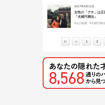
2017年4月11日
女性の「グチ」は正
「夫婦円満法」
#山口拓朗
#夫婦円満
1
2