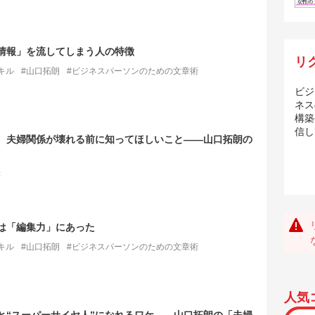
誤情報」を流してしまう人の特徴
リ
キル
#山口拓朗
#ビジネスパーソンのための文章術
ビジ
ネス
構築
信し
、夫婦関係が壊れる前に知ってほしいこと――山口拓朗の
法
は「編集力」にあった
キル
#山口拓朗
#ビジネスパーソンのための文章術
人気