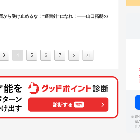
面から受け止めるな！“避雷針”になれ！――山口拓朗の
法
3
4
5
6
7
※ 
紹
計