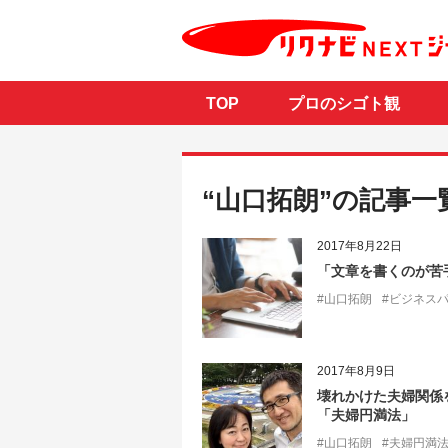
TOP
プロのシゴト観
“山口拓朗”の記事一
2017年8月22日
「文章を書くのが苦
#山口拓朗
#ビジネス
2017年8月9日
壊れかけた夫婦関係
「夫婦円満法」
#山口拓朗
#夫婦円満