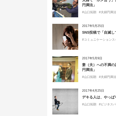
夫婦で「ホメ合う」
円満法」
#山口拓朗
#夫婦円満
2017年5月25日
SNS投稿で「自滅
#コミュニケーションス
2017年5月9日
妻（夫）への不満の
円満法」
#山口拓朗
#夫婦円満
2017年4月25日
デキる人は、やっぱ
#山口拓朗
#ビジネス