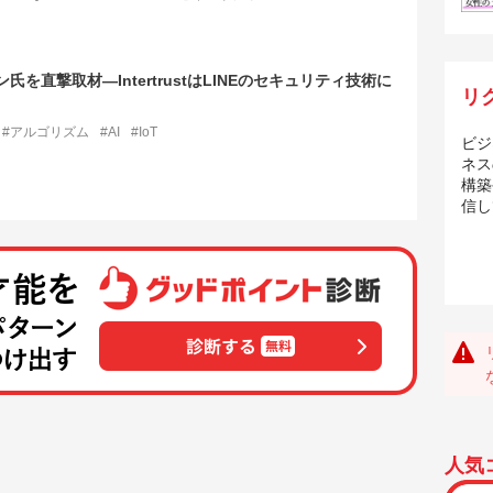
を直撃取材―IntertrustはLINEのセキュリティ技術に
リ
#アルゴリズム
#AI
#IoT
ビジ
ネス
構築
信し
人気