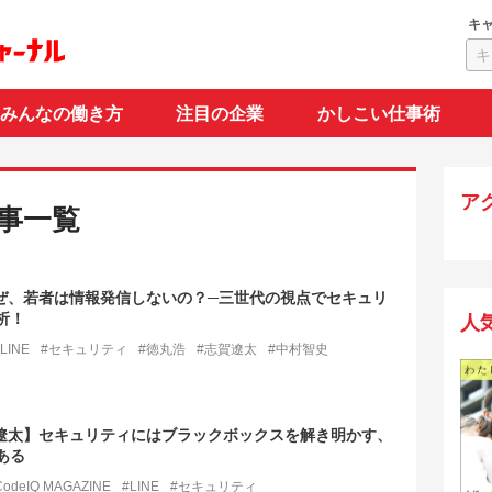
キ
みんなの働き方
注目の企業
かしこい仕事術
ア
事一覧
なぜ、若者は情報発信しないの？─三世代の視点でセキュリ
析！
人
LINE
#セキュリティ
#徳丸浩
#志賀遼太
#中村智史
志賀遼太】セキュリティにはブラックボックスを解き明かす、
ある
CodeIQ MAGAZINE
#LINE
#セキュリティ