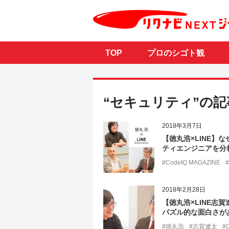
TOP
プロのシゴト観
“セキュリティ”の記
2018年3月7日
【徳丸浩×LINE】
ティエンジニアを分
#CodeIQ MAGAZINE
#
2018年2月28日
【徳丸浩×LINE
パズル的な面白さが
#徳丸浩
#志賀遼太
#