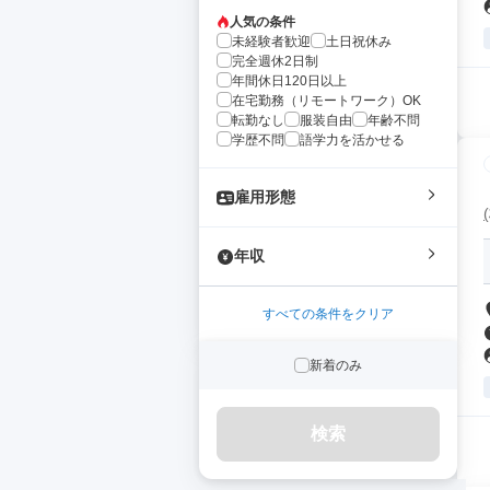
人気の条件
未経験者歓迎
土日祝休み
完全週休2日制
年間休日120日以上
在宅勤務（リモートワーク）OK
転勤なし
服装自由
年齢不問
学歴不問
語学力を活かせる
雇用形態
年収
すべての条件をクリア
新着のみ
検索