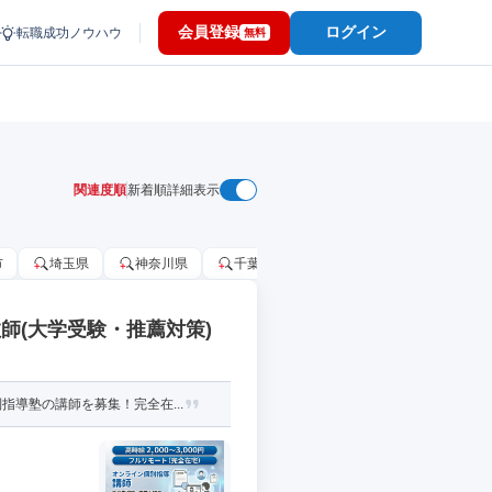
会員登録
ログイン
転職成功ノウハウ
無料
関連度順
新着順
詳細表示
市
埼玉県
神奈川県
千葉市
大阪府
千葉県
師(大学受験・推薦対策)
導塾の講師を募集！完全在...