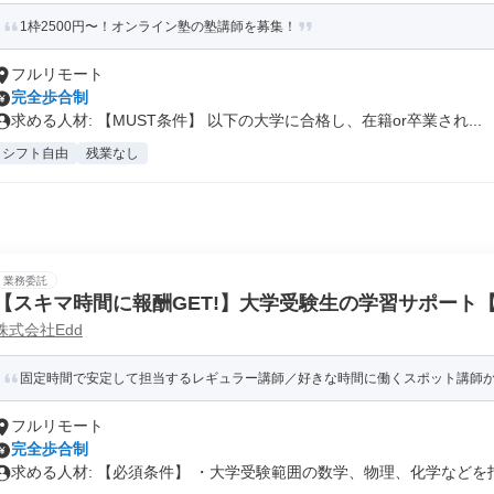
1枠2500円〜！オンライン塾の塾講師を募集！
フルリモート
完全歩合制
求める人材: 【MUST条件】 以下の大学に合格し、在籍or卒業され...
シフト自由
残業なし
業務委託
【スキマ時間に報酬GET!】大学受験生の学習サポート
株式会社Edd
固定時間で安定して担当するレギュラー講師／好きな時間に働くスポット講師
フルリモート
完全歩合制
求める人材: 【必須条件】 ・大学受験範囲の数学、物理、化学などを指.