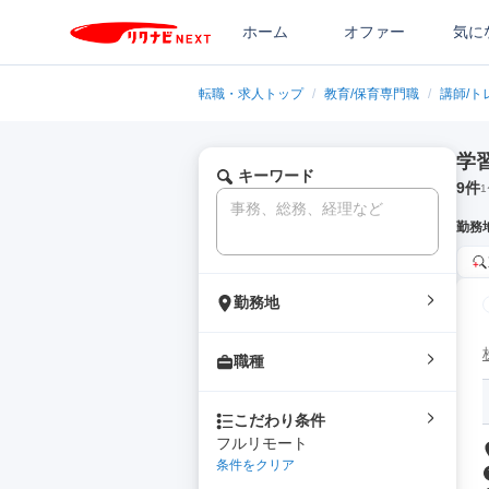
ホーム
オファー
気に
転職・求人トップ
/
教育/保育専門職
/
講師/ト
学
キーワード
9
件
1
勤務
勤務地
職種
こだわり条件
フルリモート
条件をクリア