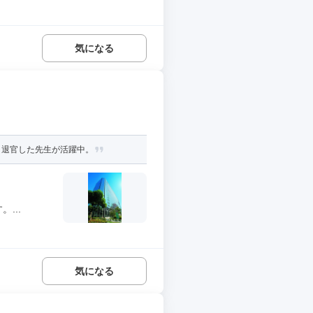
気になる
。退官した先生が活躍中。
...
気になる