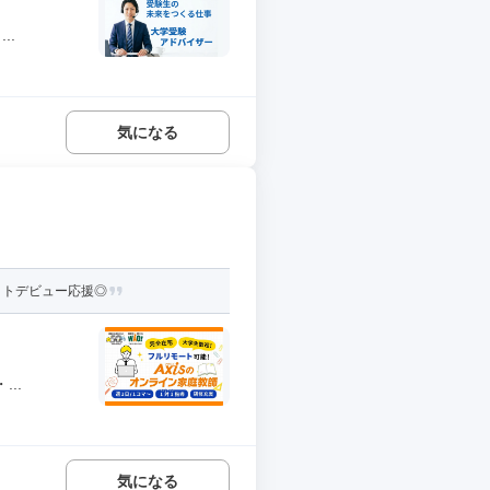
..
気になる
イトデビュー応援◎
..
気になる