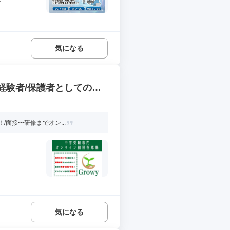
..
気になる
受経験者/保護者としての中
面接〜研修までオン...
気になる