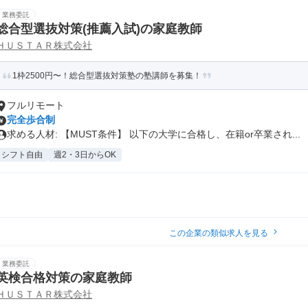
業務委託
総合型選抜対策(推薦入試)の家庭教師
ＨＵＳＴＡＲ株式会社
1枠2500円〜！総合型選抜対策塾の塾講師を募集！
フルリモート
完全歩合制
求める人材: 【MUST条件】 以下の大学に合格し、在籍or卒業され...
シフト自由
週2・3日からOK
この企業の類似求人を見る
業務委託
英検合格対策の家庭教師
ＨＵＳＴＡＲ株式会社