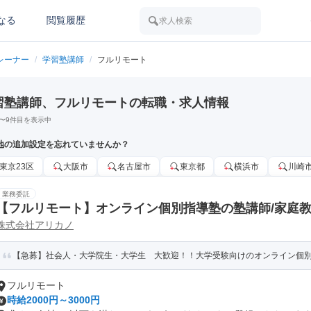
なる
閲覧履歴
求人検索
レーナー
/
学習塾講師
/
フルリモート
習塾講師、フルリモートの転職・求人情報
〜
9
件目を表示中
地の追加設定を忘れていませんか？
東京23区
大阪市
名古屋市
東京都
横浜市
川崎
業務委託
【フルリモート】オンライン個別指導塾の塾講師/家庭教
株式会社アリカノ
【急募】社会人・大学院生・大学生 大歓迎！！大学受験向けのオンライン個別指
フルリモート
時給2000円～3000円