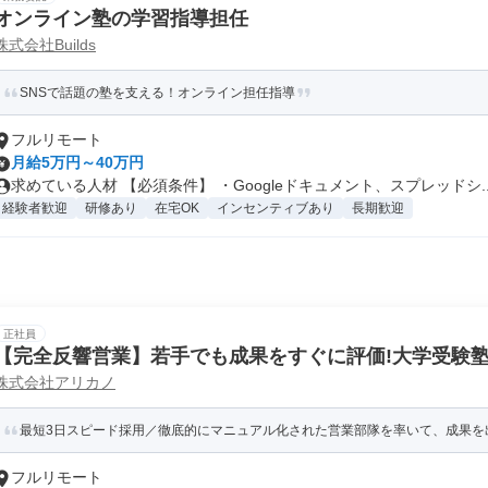
オンライン塾の学習指導担任
株式会社Builds
SNSで話題の塾を支える！オンライン担任指導
フルリモート
月給5万円～40万円
求めている人材 【必須条件】 ・Googleドキュメント、スプレッドシ..
経験者歓迎
研修あり
在宅OK
インセンティブあり
長期歓迎
正社員
【完全反響営業】若手でも成果をすぐに評価!大学受験
株式会社アリカノ
候補!|需要拡大中のオンライン塾|「フルリモート勤務」
最短3日スピード採用／徹底的にマニュアル化された営業部隊を率いて、成果を
フルリモート