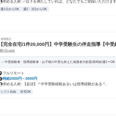
求める人材: ✅️以下を満たしていれば、どなたでもご登録いただけます.
週1日からOK
週2・3日からOK
業務委託
【完全在宅/1件20,000円】中学受験生の伴走指導【中
(株)Grabit
受経験者大歓迎】
中受経験者・指導経験者・お子様の中受を終えた保護者大歓迎/高時給/週1〜OK！/
フルリモート
時給2000円～3000円
求める人材: 【必須】 * 中学受験経験あるいは指導経験がある *...
シフト自由
在宅OK