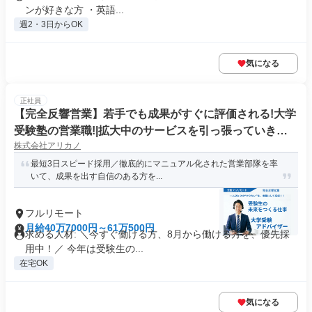
ンが好きな方 ・英語...
週2・3日からOK
気になる
正社員
【完全反響営業】若手でも成果がすぐに評価される!大学
受験塾の営業職!|拡大中のサービスを引っ張っていきた
株式会社アリカノ
い方!「フルリモート勤務」
最短3日スピード採用／徹底的にマニュアル化された営業部隊を率
いて、成果を出す自信のある方を...
フルリモート
月給40万7000円～61万500円
求める人材: ＼今すぐ働ける方、8月から働ける方を、優先採
用中！／ 今年は受験生の...
在宅OK
気になる