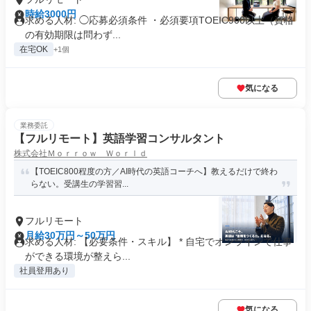
時給3000円
求める人材: ◯応募必須条件 ・必須要項TOEIC900以上（資格
の有効期限は問わず...
在宅OK
+1個
気になる
業務委託
【フルリモート】英語学習コンサルタント
株式会社Ｍｏｒｒｏｗ Ｗｏｒｌｄ
【TOEIC800程度の方／AI時代の英語コーチへ】教えるだけで終わ
らない。受講生の学習習...
フルリモート
月給30万円～50万円
求める人材: 【必要条件・スキル】 * 自宅でオンラインで仕事
ができる環境が整えら...
社員登用あり
気になる