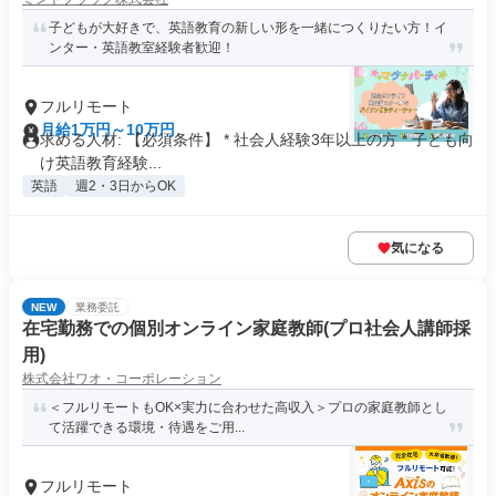
子どもが大好きで、英語教育の新しい形を一緒につくりたい方！イ
ンター・英語教室経験者歓迎！
フルリモート
月給1万円～10万円
求める人材: 【必須条件】 * 社会人経験3年以上の方 * 子ども向
け英語教育経験...
英語
週2・3日からOK
気になる
NEW
業務委託
在宅勤務での個別オンライン家庭教師(プロ社会人講師採
用)
株式会社ワオ・コーポレーション
＜フルリモートもOK×実力に合わせた高収入＞プロの家庭教師とし
て活躍できる環境・待遇をご用...
フルリモート