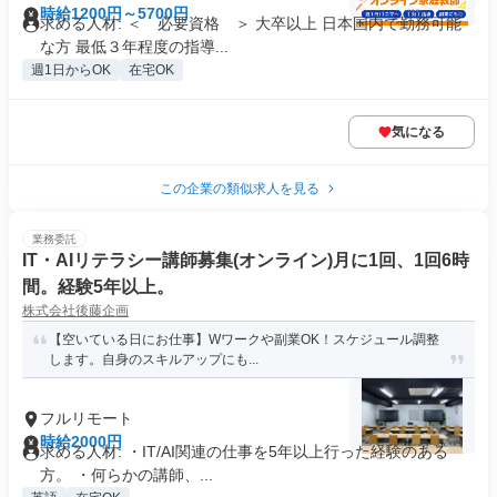
時給1200円～5700円
求める人材: ＜ 必要資格 ＞ 大卒以上 日本国内で勤務可能
な方 最低３年程度の指導...
週1日からOK
在宅OK
気になる
この企業の類似求人を見る
業務委託
IT・AIリテラシー講師募集(オンライン)月に1回、1回6時
間。経験5年以上。
株式会社後藤企画
【空いている日にお仕事】Wワークや副業OK！スケジュール調整
します。自身のスキルアップにも...
フルリモート
時給2000円
求める人材: ・IT/AI関連の仕事を5年以上行った経験のある
方。 ・何らかの講師、...