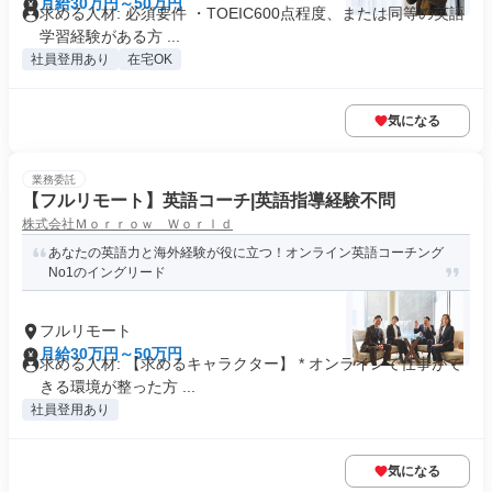
月給30万円～50万円
求める人材: 必須要件 ・TOEIC600点程度、または同等の英語
学習経験がある方 ...
社員登用あり
在宅OK
気になる
業務委託
【フルリモート】英語コーチ|英語指導経験不問
株式会社Ｍｏｒｒｏｗ Ｗｏｒｌｄ
あなたの英語力と海外経験が役に立つ！オンライン英語コーチング
No1のイングリード
フルリモート
月給30万円～50万円
求める人材: 【求めるキャラクター】 * オンラインで仕事がで
きる環境が整った方 ...
社員登用あり
気になる