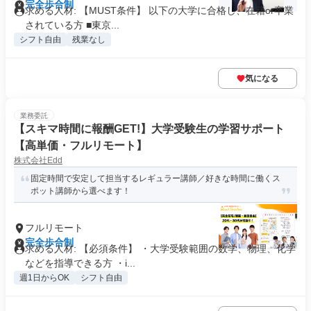
完全歩合制
求める人材: 【MUST条件】 以下の大学に合格し、在籍or卒業
されている方 ■東京...
シフト自由
残業なし
気になる
業務委託
【スキマ時間に報酬GET!】大学受験生の学習サポート
【高単価・フルリモート】
株式会社Edd
固定時間で安定して担当するレギュラー講師／好きな時間に働くス
ポット講師から選べます！
フルリモート
完全歩合制
求める人材: 【必須条件】 ・大学受験範囲の数学、物理、化学
などを指導できる方 ・i...
週1日からOK
シフト自由