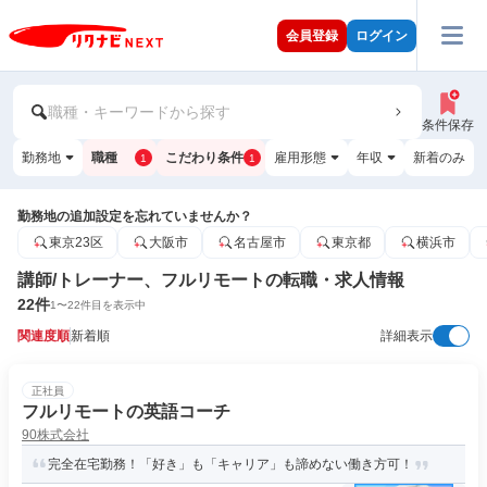
会員登録
ログイン
職種・キーワードから探す
条件保存
勤務地
職種
こだわり条件
雇用形態
年収
新着のみ
1
1
勤務地の追加設定を忘れていませんか？
東京23区
大阪市
名古屋市
東京都
横浜市
講師/トレーナー、フルリモートの転職・求人情報
22
件
1
〜
22
件目を表示中
関連度順
新着順
詳細表示
正社員
フルリモートの英語コーチ
90株式会社
完全在宅勤務！「好き」も「キャリア」も諦めない働き方可！