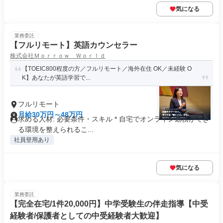
気になる
業務委託
【フルリモート】英語カウンセラー
株式会社Ｍｏｒｒｏｗ Ｗｏｒｌｄ
【TOEIC800程度の方／フルリモート／海外在住 OK／未経験 O
K】あなたが英語学習で...
フルリモート
月給30万円～48万円
求める人材: 必要条件・スキル * 自宅でオンライン勤務ができ
る環境を整えられるこ...
社員登用あり
気になる
業務委託
【完全在宅/1件20,000円】中学受験生の伴走指導【中受
経験者/保護者としての中受経験者大歓迎】