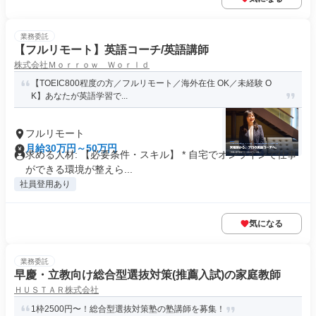
業務委託
【フルリモート】英語コーチ/英語講師
株式会社Ｍｏｒｒｏｗ Ｗｏｒｌｄ
【TOEIC800程度の方／フルリモート／海外在住 OK／未経験 O
K】あなたが英語学習で...
フルリモート
月給30万円～50万円
求める人材: 【必要条件・スキル】 * 自宅でオンラインで仕事
ができる環境が整えら...
社員登用あり
気になる
業務委託
早慶・立教向け総合型選抜対策(推薦入試)の家庭教師
ＨＵＳＴＡＲ株式会社
1枠2500円〜！総合型選抜対策塾の塾講師を募集！