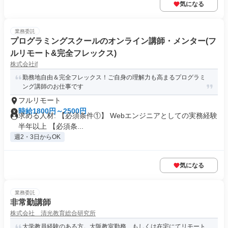
気になる
業務委託
プログラミングスクールのオンライン講師・メンター(フ
ルリモート&完全フレックス)
株式会社if
勤務地自由＆完全フレックス！ご自身の理解力も高まるプログラミ
ング講師のお仕事です
フルリモート
時給1800円～2500円
求める人材: 【必須条件①】 Webエンジニアとしての実務経験
半年以上 【必須条...
週2・3日からOK
気になる
業務委託
非常勤講師
株式会社 清光教育総合研究所
大学教員経験のある方。大阪教室勤務、もしくは在宅にてリモート