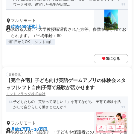
ワーク可能。退官した先生が活躍...
フルリモート
時給4000円以上
求める人材: ・大学教授職退官された方等、多数在籍されてお
られます。（平均年齢：60...
週1日からOK
シフト自由
気になる
業務委託
【完全在宅】子ども向け英語ゲームアプリの体験会スタ
ッフ|シフト自由|子育て経験が活かせます
ミントフラッグ株式会社
子どもたちの「英語って楽しい！」を育てながら、子育て経験を活
かして自分らしく働きませんか？
フルリモート
月給1万円～10万円
求める人材: 《必須》 ・子どもや保護者とのコミュニケーショ