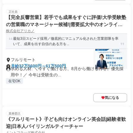
正社員
【完全反響営業】若手でも成果をすぐに評価!大学受験塾
の営業職のマネージャー候補!|需要拡大中のオンライン
株式会社アリカノ
塾|「フルリモート勤務」
最短3日スピード採用／徹底的にマニュアル化された営業部隊を率
いて、成果を出す自信のある方を...
フルリモート
月給32万5600円～61万500円
求める人材: ＼今すぐ働ける方、8月から働ける方を、優先採
用中！／ 今年は受験生の...
在宅OK
気になる
業務委託
《フルリモート》子ども向けオンライン英会話|経験者歓
迎|日本人バイリンガルティーチャー
ミントフラッグ株式会社