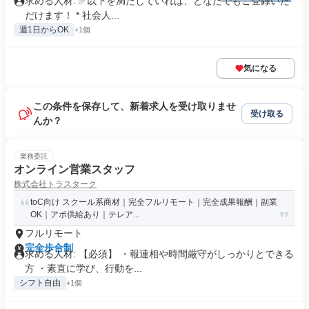
求める人材: ✅️以下を満たしていれば、どなたでもご登録いた
だけます！ * 社会人...
週1日からOK
+1個
気になる
この条件を保存して、新着求人を受け取りませ
受け取る
んか？
業務委託
オンライン営業スタッフ
株式会社トラスターク
toC向け スクール系商材｜完全フルリモート｜完全成果報酬｜副業
OK｜アポ供給あり｜テレア...
フルリモート
完全歩合制
求める人材: 【必須】 ・報連相や時間厳守がしっかりとできる
方 ・素直に学び、行動を...
シフト自由
+1個