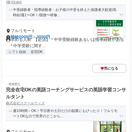
(株)Grabit
中受経験者・指導経験者・お子様の中受を終えた保護者大歓迎/高
時給/週1〜OK！/面接〜研修...
フルリモート
時給2000円～3000円
求める人材: 【必須】 * 中学受験経験あるいは指導経験がある
* 中学受験に関す...
シフト自由
在宅OK
気になる
業務委託
完全在宅OKの英語コーチングサービスの英語学習コンサ
ルタント
株式会社スクールウィズ
週10時間～OK！平日夜や土日だけの副業にもぴったり！フルリモ
ートOKなので世界のどこから...
フルリモート