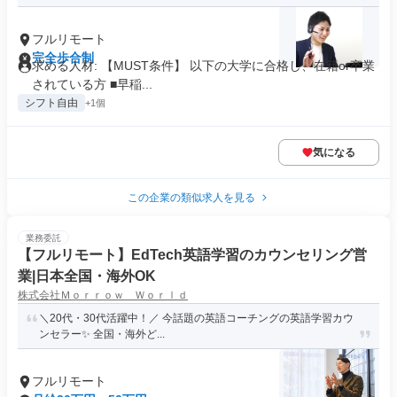
フルリモート
完全歩合制
求める人材: 【MUST条件】 以下の大学に合格し、在籍or卒業
されている方 ■早稲...
シフト自由
+1個
気になる
この企業の類似求人を見る
業務委託
【フルリモート】EdTech英語学習のカウンセリング営
業|日本全国・海外OK
株式会社Ｍｏｒｒｏｗ Ｗｏｒｌｄ
＼20代・30代活躍中！／ 今話題の英語コーチングの英語学習カウ
ンセラー✨ 全国・海外ど...
フルリモート