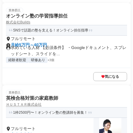
業務委託
オンライン塾の学習指導担任
株式会社Builds
SNSで話題の塾を支える！オンライン担任指導
フルリモート
月給5万円～40万円
求めている人材 【必須条件】 ・Googleドキュメント、スプレ
ッドシート、スライドを...
経験者歓迎
研修あり
+3個
気になる
業務委託
英検合格対策の家庭教師
ＨＵＳＴＡＲ株式会社
1枠2500円〜！オンライン塾の塾講師を募集！
フルリモート