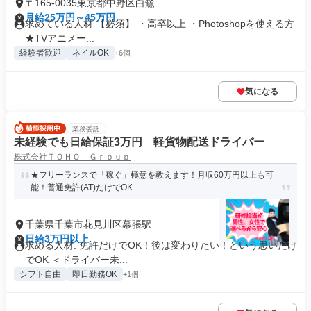
〒165-0035東京都中野区白鷺
月給25万円～45万円
求めている人材 【必須】 ・高卒以上 ・Photoshopを使える方
★TVアニメー...
経験者歓迎
ネイルOK
+6個
気になる
業務委託
未経験でも日給保証3万円 軽貨物配送ドライバー
株式会社ＴＯＨＯ Ｇｒｏｕｐ
★フリーランスで「稼ぐ」極意を教えます！月収60万円以上も可
能！普通免許(AT)だけでOK...
千葉県千葉市花見川区幕張駅
日給3万円以上
求める人材: 免許だけでOK！後は変わりたい！という思いだけ
でOK ＜ドライバー未...
シフト自由
即日勤務OK
+1個