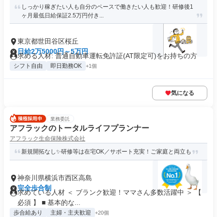
しっかり稼ぎたい人も自分のペースで働きたい人も歓迎！研修後1
ヶ月最低日給保証2.5万円付き...
東京都世田谷区桜丘
日給2万5000円～5万円
求める人材: 普通自動車運転免許証(AT限定可)をお持ちの方
シフト自由
即日勤務OK
+1個
気になる
業務委託
アフラックのトータルライフプランナー
アフラック生命保険株式会社
新規開拓なし✨研修等は在宅OK／サポート充実！ご家庭と両立も
神奈川県横浜市西区高島
完全歩合制
求めている人材 ＜ ブランク歓迎！ママさん多数活躍中 ＞ 【
必須 】 ■ 基本的な...
歩合給あり
主婦・主夫歓迎
+20個