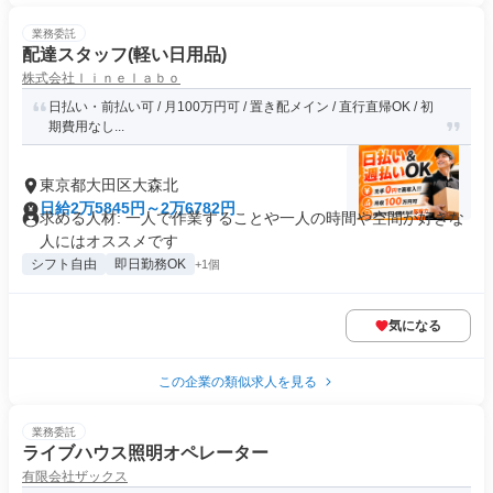
業務委託
配達スタッフ(軽い日用品)
株式会社ｌｉｎｅｌａｂｏ
日払い・前払い可 / 月100万円可 / 置き配メイン / 直行直帰OK / 初
期費用なし...
東京都大田区大森北
日給2万5845円～2万6782円
求める人材: 一人で作業することや一人の時間や空間が好きな
人にはオススメです
シフト自由
即日勤務OK
+1個
気になる
この企業の類似求人を見る
業務委託
ライブハウス照明オペレーター
有限会社ザックス