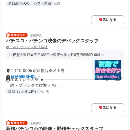
週1日からOK
シフト自由
+1個
気になる
業務委託
パチスロ・パチンコ映像のデバッグスタッフ
ポールトゥウィン株式会社
夜型大歓迎★平日週2日の深夜作業で月8万円/S60D-004
〒110-0005東京都台東区上野
日給9955円以上
求めている人材 ★━━━━━━━━━━━━━━━★ ＜未経
験・ブランク大歓迎＞ 特...
短期（3ヵ月以内）
+14個
気になる
業務委託
新作パチンコ台の映像・動作チェックスタッフ