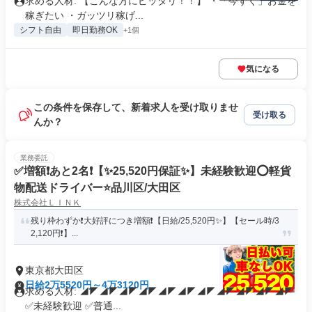
求める人材: 【こんな方にピッタリ！！】 ・「今すぐ」お金を
稼ぎたい ・ガッツリ稼げ...
シフト自由
即日勤務OK
+1個
気になる
この条件を保存して、新着求人を受け取りませ
受け取る
んか？
業務委託
✅増額❗あと2名❗【✨️25,520円保証✨️】未経験歓迎⭕️軽貨
物配送ドライバー⭐️品川区/大田区
株式会社ＬＩＮＫ
残り枠わずか❗大好評につき増額❗【日給/25,520円✨️】【セール時/3
2,120円❗】...
東京都大田区
日給2万5520円～4万3120円
求める人材: ◢◤◢◤◢◤◢◤◢◤◢◤◢◤◢◤◢◤◢◤◢◤
✅未経験歓迎 ✅普通...