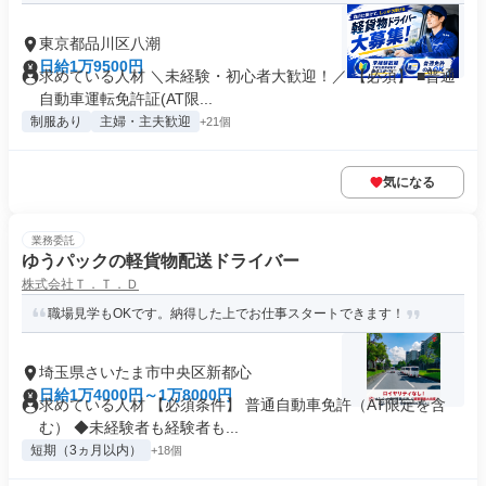
東京都品川区八潮
日給1万9500円
求めている人材 ＼未経験・初心者大歓迎！／ 【必須】 ■普通
自動車運転免許証(AT限...
制服あり
主婦・主夫歓迎
+21個
気になる
業務委託
ゆうパックの軽貨物配送ドライバー
株式会社Ｔ．Ｔ．Ｄ
職場見学もOKです。納得した上でお仕事スタートできます！
埼玉県さいたま市中央区新都心
日給1万4000円～1万8000円
求めている人材 【必須条件】 普通自動車免許（AT限定を含
む） ◆未経験者も経験者も...
短期（3ヵ月以内）
+18個