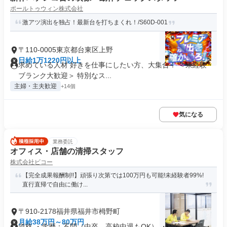
ポールトゥウィン株式会社
激アツ演出を独占！最新台を打ちまくれ！/S60D-001
〒110-0005東京都台東区上野
日給1万1220円以上
求めている人材 好きを仕事にしたい方、大集合！ ＜未経験・
ブランク大歓迎＞ 特別なス...
主婦・主夫歓迎
+14個
気になる
業務委託
オフィス・店舗の清掃スタッフ
株式会社ビコー
【完全成果報酬制!!】頑張り次第では100万円も可能!未経験者99%!
直行直帰で自由に働け...
〒910-2178福井県福井市栂野町
月給38万円～80万円
資格 ・学歴：不問（中卒、高校中退もOK） ・経験：不問 ・