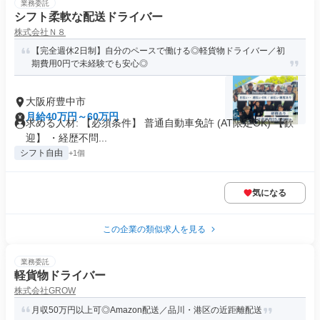
業務委託
シフト柔軟な配送ドライバー
株式会社Ｎ８
【完全週休2日制】自分のペースで働ける◎軽貨物ドライバー／初
期費用0円で未経験でも安心◎
大阪府豊中市
月給40万円～60万円
求める人材: 【必須条件】 普通自動車免許 (AT限定OK) 【歓
迎】 ・経歴不問...
シフト自由
+1個
気になる
この企業の類似求人を見る
業務委託
軽貨物ドライバー
株式会社GROW
月収50万円以上可◎Amazon配送／品川・港区の近距離配送