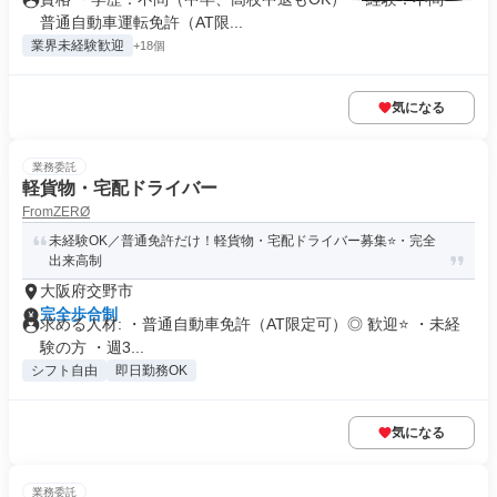
普通自動車運転免許（AT限...
業界未経験歓迎
+18個
気になる
業務委託
軽貨物・宅配ドライバー
FromZERØ
未経験OK／普通免許だけ！軽貨物・宅配ドライバー募集⭐️・完全
出来高制
大阪府交野市
完全歩合制
求める人材: ・普通自動車免許（AT限定可）◎ 歓迎⭐️ ・未経
験の方 ・週3...
シフト自由
即日勤務OK
気になる
業務委託