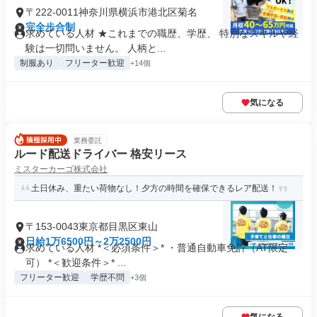
〒222-0011神奈川県横浜市港北区菊名
完全歩合制
求めている人材 ★これまでの職歴、学歴、 特別なスキルや経
験は一切問いません。 人柄と...
制服あり
フリーター歓迎
+14個
気になる
業務委託
ルード配送ドライバー 格安リース
ミスターカーゴ株式会社
土日休み、重たい荷物なし！夕方の時間を確保できるレア配送！
〒153-0043東京都目黒区東山
日給1万6500円～2万2500円
求めている人材 *＜必須条件＞* ・普通自動車免許（AT限定
可） *＜歓迎条件＞* ...
フリーター歓迎
学歴不問
+3個