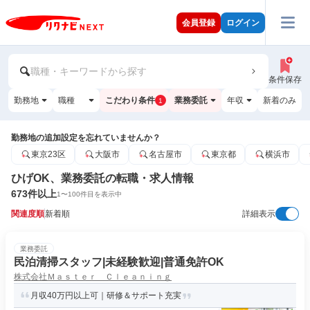
会員登録
ログイン
職種・キーワードから探す
条件保存
勤務地
職種
こだわり条件
業務委託
年収
新着のみ
1
勤務地の追加設定を忘れていませんか？
東京23区
大阪市
名古屋市
東京都
横浜市
ひげOK、業務委託の転職・求人情報
673
件以上
1
〜
100
件目を表示中
関連度順
新着順
詳細表示
業務委託
民泊清掃スタッフ|未経験歓迎|普通免許OK
株式会社Ｍａｓｔｅｒ Ｃｌｅａｎｉｎｇ
月収40万円以上可｜研修＆サポート充実