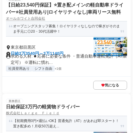
【日給23,540円保証】⭐️置き配メインの軽自動車ドライ
バー⭐️社員登用あり|ロイヤリティなし|車両リース無料
オールホワイト合同会社
オープニングスタッフ募集！ロイヤリティなしなので稼ぎがそのま
ま手元に◎20・30代活躍中！
東京都目黒区
日給2万3540円～3万1140円
求める人材: ■ 応募に必要な条件 ・普通自動車運転免許（AT限
定可） ※運転に慣れ...
社員登用あり
シフト自由
+1個
気になる
業務委託
日給保証3万円の軽貨物ドライバー
株式会社Ｌａｒｇｅ Ｆｉｅｌｄ
【初期費用0円×週払いOK】普通免許（AT）があれば即スタート！
置き配多め！月収50万超え...