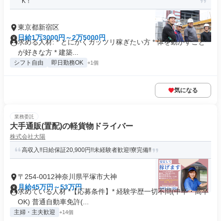
K！
東京都新宿区
日給1万3000円～2万5000円
求める人材: * とにかくガッツリ稼ぎたい方 * 体を動かすこと
が好きな方 * 建築...
シフト自由
即日勤務OK
+1個
気になる
業務委託
大手通販(置配)の軽貨物ドライバー
株式会社大陽
高収入!!日給保証20,900円!!未経験者歓迎!寮完備‼︎
〒254-0012神奈川県平塚市大神
月給45万円～53万円
求めている人材 *【応募条件】* 経験学歴一切不問(中卒・高卒
OK) 普通自動車免許(...
主婦・主夫歓迎
+14個