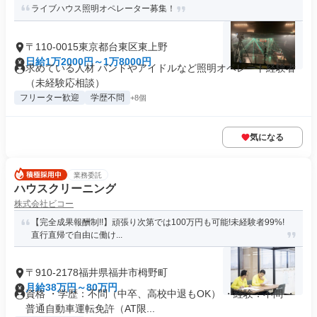
ライブハウス照明オペレーター募集！
〒110-0015東京都台東区東上野
日給1万2000円～1万8000円
求めている人材 バンドやアイドルなど照明オペレート経験者
（未経験応相談）
フリーター歓迎
学歴不問
+8個
気になる
業務委託
ハウスクリーニング
株式会社ビコー
【完全成果報酬制!!】頑張り次第では100万円も可能!未経験者99%!
直行直帰で自由に働け...
〒910-2178福井県福井市栂野町
月給38万円～80万円
資格 ・学歴：不問（中卒、高校中退もOK） ・経験：不問 ・
普通自動車運転免許（AT限...