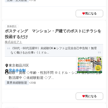
主婦・主夫歓迎
+17個
気になる
業務委託
ポスティング マンション・戸建てのポストにチラシを
投函するだけ
株式会社アト
《50代・60代活躍中》未経験OK★シフトは完全自己申告制！無理
なく働けるお仕事♪《ミドル...
東京都品川区
完全歩合制
経験・資格 ◇年齢・性別不問 ※ミドル・シニア世代の方も多
数活躍中 ◇未経験歓迎 ◇ブ...
業界未経験歓迎
+20個
気になる