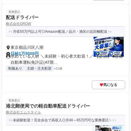
業務委託
配送ドライバー
株式会社GROW
月収50万円以上可◎Amazon配送／品川・港区の近距離配送
東京都品川区八潮
日給1万9500円
求めている人材 ＼未経験・初心者大歓迎！／ 【必須】 ■普通
自動車運転免許証(AT限...
制服あり
主婦・主夫歓迎
+21個
気になる
業務委託
港北郵便局での軽自動車配送ドライバー
株式会社エムスタイル
未経験歓迎！完全歩合で高収入◎月40～65万円可な業務委託✨