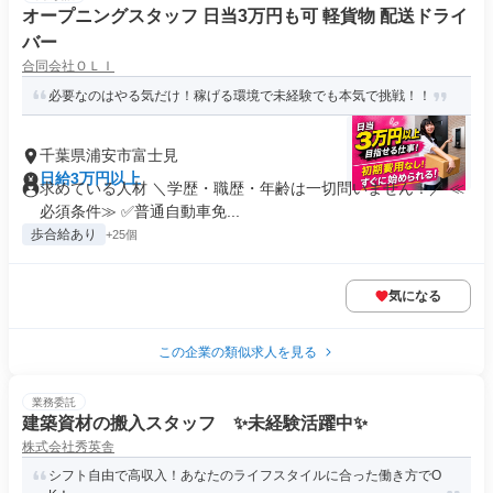
オープニングスタッフ 日当3万円も可 軽貨物 配送ドライ
バー
合同会社ＯＬＩ
必要なのはやる気だけ！稼げる環境で未経験でも本気で挑戦！！
千葉県浦安市富士見
日給3万円以上
求めている人材 ＼学歴・職歴・年齢は一切問いません！／ ≪
必須条件≫ ✅️普通自動車免...
歩合給あり
+25個
気になる
この企業の類似求人を見る
業務委託
建築資材の搬入スタッフ ✨未経験活躍中✨
株式会社秀英舎
シフト自由で高収入！あなたのライフスタイルに合った働き方でO