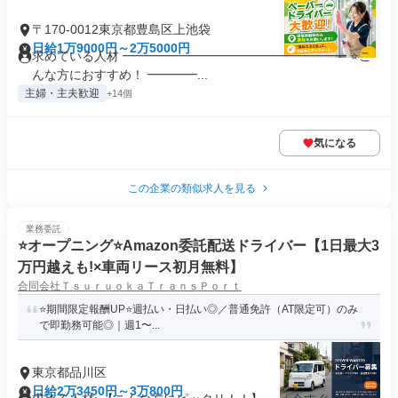
〒170-0012東京都豊島区上池袋
日給1万9000円～2万5000円
求めている人材 ━━━━━━━━━━━━━━━━━━ ⭐こ
んな方におすすめ！ ━━━━...
主婦・主夫歓迎
+14個
気になる
この企業の類似求人を見る
業務委託
⭐️オープニング⭐️Amazon委託配送ドライバー【1日最大3
万円越えも!×車両リース初月無料】
合同会社ＴｓｕｒｕｏｋａＴｒａｎｓＰｏｒｔ
⭐️期間限定報酬UP⭐️週払い・日払い◎／普通免許（AT限定可）のみ
で即勤務可能◎｜週1〜...
東京都品川区
日給2万3450円～3万800円