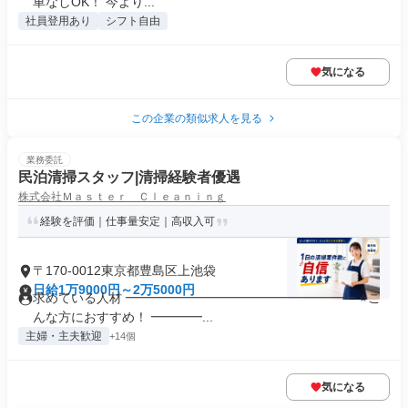
車なしOK！ 今より...
社員登用あり
シフト自由
気になる
この企業の類似求人を見る
業務委託
民泊清掃スタッフ|清掃経験者優遇
株式会社Ｍａｓｔｅｒ Ｃｌｅａｎｉｎｇ
経験を評価｜仕事量安定｜高収入可
〒170-0012東京都豊島区上池袋
日給1万9000円～2万5000円
求めている人材 ━━━━━━━━━━━━━━━━━━ ⭐こ
んな方におすすめ！ ━━━━...
主婦・主夫歓迎
+14個
気になる