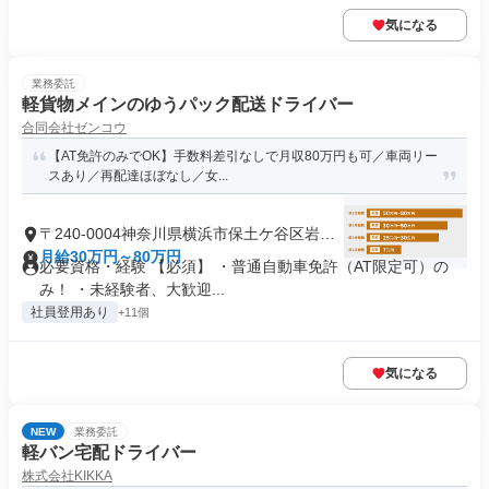
気になる
業務委託
軽貨物メインのゆうパック配送ドライバー
合同会社ゼンコウ
【AT免許のみでOK】手数料差引なしで月収80万円も可／車両リー
スあり／再配達ほぼなし／女...
〒240-0004神奈川県横浜市保土ケ谷区岩間
町
月給30万円～80万円
必要資格・経験 【必須】 ・普通自動車免許（AT限定可）の
み！ ・未経験者、大歓迎...
社員登用あり
+11個
気になる
NEW
業務委託
軽バン宅配ドライバー
株式会社KIKKA