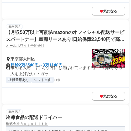
気になる
業務委託
【月収50万以上可能|Amazonのオフィシャル配送サービ
スパートナー】車両リースあり!日給保障23,540円で高収
オールホワイト合同会社
入 |ロイヤリティなしでしっかり稼ぐ
東京都大田区
日給2万3540円～3万1140円
求める人材: 【こんな方にも選ばれています!!】 ・前職から収
入を上げたい ・ガッ...
社員登用あり
シフト自由
+1個
気になる
業務委託
冷凍食品の配送ドライバー
株式会社Ｒｅｇｏｌｉｔｈ