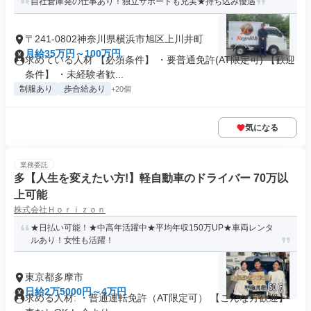
自社倉庫発の仕事あり！独立サポートも充実★持ち込み優遇
〒241-0802神奈川県横浜市旭区上川井町
月給35万円～100万円
求めている人材 【必須条件】 ・要普通免許(AT限定可) 【歓迎
条件】 ・未経験者歓...
制服あり
歩合給あり
+20個
気になる
業務委託
多【人生を変えたい方!】軽自動車のドライバー 70万以
上可能
株式会社Ｈｏｒｉｚｏｎ
★日払い可能！★中高年活躍中★平均年収150万UP★車両レンタ
ルあり！女性も活躍！
東京都多摩市
日給2万5000円～4万円
求める人材: ・普通運転免許（AT限定可） 【こんな方歓迎】