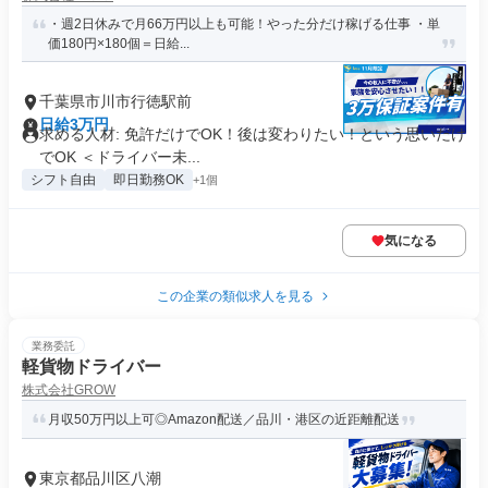
・週2日休みで月66万円以上も可能！やった分だけ稼げる仕事 ・単
価180円×180個＝日給...
千葉県市川市行徳駅前
日給3万円
求める人材: 免許だけでOK！後は変わりたい！という思いだけ
でOK ＜ドライバー未...
シフト自由
即日勤務OK
+1個
気になる
この企業の類似求人を見る
業務委託
軽貨物ドライバー
株式会社GROW
月収50万円以上可◎Amazon配送／品川・港区の近距離配送
東京都品川区八潮