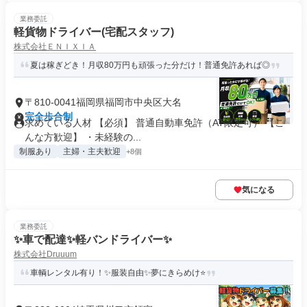
業務委託
軽貨物ドライバー(宅配スタッフ)
株式会社ＥＮＩＸＩＡ
夏は稼ぎどき！月収80万円も頑張った分だけ！普通免許あれば◎
〒810-0041福岡県福岡市中央区大名
完全歩合制
求めている人材 【必須】 普通自動車免許（AT限定可） 【こ
んな方歓迎】 ・未経験の...
制服あり
主婦・主夫歓迎
+8個
気になる
業務委託
✨車で配達✨軽バンドライバー✨
株式会社Druuum
車輌レンタル有り！✨服装自由✨夢にきらめけ⭐️