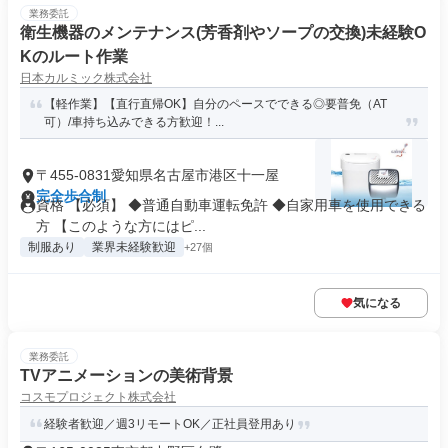
業務委託
衛生機器のメンテナンス(芳香剤やソープの交換)未経験O
Kのルート作業
日本カルミック株式会社
【軽作業】【直行直帰OK】自分のペースでできる◎要普免（AT
可）/車持ち込みできる方歓迎！...
〒455-0831愛知県名古屋市港区十一屋
完全歩合制
資格 【必須】 ◆普通自動車運転免許 ◆自家用車を使用できる
方 【このような方にはピ...
制服あり
業界未経験歓迎
+27個
気になる
業務委託
TVアニメーションの美術背景
コスモプロジェクト株式会社
経験者歓迎／週3リモートOK／正社員登用あり