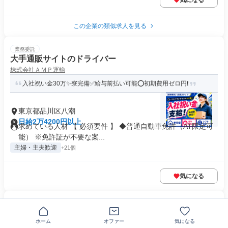
気になる
この企業の類似求人を見る
業務委託
大手通販サイトのドライバー
株式会社ＡＭＰ運輸
入社祝い金30万✨寮完備✅給与前払い可能⭕初期費用ゼロ円❗
東京都品川区八潮
日給2万4200円以上
求めている人材 【 必須要件 】 ◆普通自動車免許（AT限定可
能） ※免許証が不要な案...
主婦・主夫歓迎
+21個
気になる
業務委託
大手宅配業者の配達ドライバー
ホーム
オファー
気になる
株式会社創環会