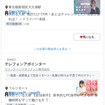
東京都新宿区大久保駅
日給3万円以上
求める人材: 免許だけでOK！あとはチャレンジしたい意欲があ
れば！ ＜ドライバー未経...
即日勤務OK
+1個
気になる
この企業の類似求人を見る
業務委託
テレフォンアポインター
ヴァンテージマネジメント株式会社
面接～就業後まで完全リモート✨先輩の95％が子育て中のママ♫
フルリモート
時給1226円～1920円
求めている人材 【必須条件】 基本的なPC操作ができる方 稼
働時間を守って働ける方 丁...