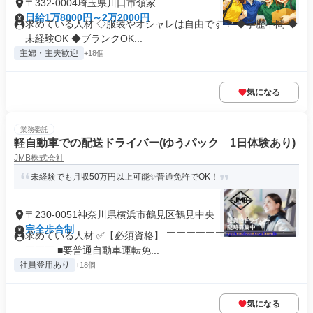
〒332-0004埼玉県川口市領家
日給1万8000円～2万2000円
求めている人材 ◇服装やオシャレは自由です！ ◆学歴不問 ◆
未経験OK ◆ブランクOK...
主婦・主夫歓迎
+18個
気になる
業務委託
軽自動車での配送ドライバー(ゆうパック 1日体験あり)
JMB株式会社
未経験でも月収50万円以上可能✨普通免許でOK！
〒230-0051神奈川県横浜市鶴見区鶴見中央
完全歩合制
求めている人材 ✅【必須資格】 ￣￣￣￣￣￣￣￣￣￣￣￣￣
￣￣￣ ■要普通自動車運転免...
社員登用あり
+18個
気になる