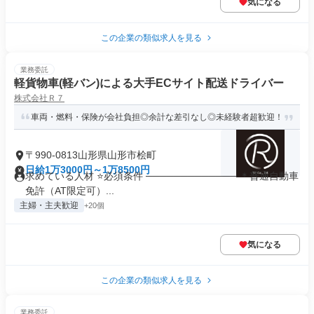
気になる
この企業の類似求人を見る
業務委託
軽貨物車(軽バン)による大手ECサイト配送ドライバー
株式会社Ｒ７
車両・燃料・保険が会社負担◎余計な差引なし◎未経験者超歓迎！
〒990-0813山形県山形市桧町
日給1万3000円～1万8500円
求めている人材 ⭐必須条件 ───────────── ＊普通自動車
免許（AT限定可）...
主婦・主夫歓迎
+20個
気になる
この企業の類似求人を見る
業務委託