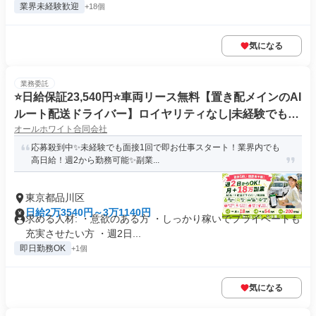
業界未経験歓迎
+18個
気になる
業務委託
⭐️日給保証23,540円⭐️車両リース無料【置き配メインのAI
ルート配送ドライバー】ロイヤリティなし|未経験でも週
オールホワイト合同会社
2〜OK
応募殺到中✨未経験でも面接1回で即お仕事スタート！業界内でも
高日給！週2から勤務可能✨副業...
東京都品川区
日給2万3540円～3万1140円
求める人材: ・意欲のある方 ・しっかり稼いでプライベートも
充実させたい方 ・週2日...
即日勤務OK
+1個
気になる