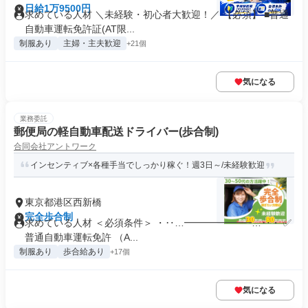
日給1万9500円
求めている人材 ＼未経験・初心者大歓迎！／ 【必須】 ■普通
自動車運転免許証(AT限...
制服あり
主婦・主夫歓迎
+21個
気になる
業務委託
郵便局の軽自動車配送ドライバー(歩合制)
合同会社アントワーク
インセンティブ×各種手当でしっかり稼ぐ！週3日～/未経験歓迎
東京都港区西新橋
完全歩合制
求めている人材 ＜必須条件＞ ・‥…━━━━━━━…‥・ ✅
普通自動車運転免許 （A...
制服あり
歩合給あり
+17個
気になる