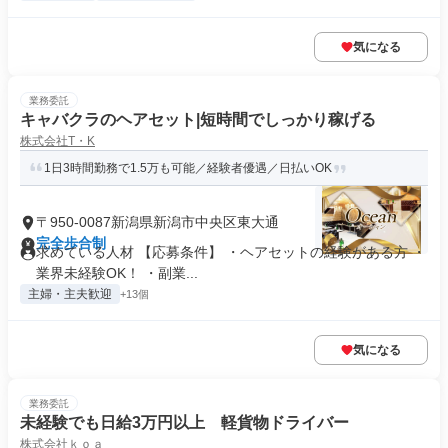
気になる
業務委託
キャバクラのヘアセット|短時間でしっかり稼げる
株式会社T・K
1日3時間勤務で1.5万も可能／経験者優遇／日払いOK
〒950-0087新潟県新潟市中央区東大通
完全歩合制
求めている人材 【応募条件】 ・ヘアセットの経験がある方 ・
業界未経験OK！ ・副業...
主婦・主夫歓迎
+13個
気になる
業務委託
未経験でも日給3万円以上 軽貨物ドライバー
株式会社ｋｏａ